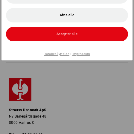
SERVICE
Afvis alle
VIRKSOMHEDER
Accepter alle
INFORMATION
Databeskyttelse
|
Impressum
BETALINGSMETODER
Strauss Danmark ApS
Ny Banegårdsgade 48
8000 Aarhus C