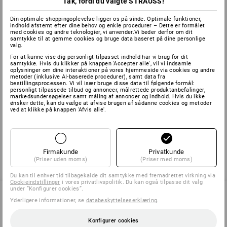
Tak, fordi du valgte STRAUSS!
Din optimale shoppingoplevelse ligger os på sinde. Optimale funktioner,
Antipill-stoffet forhindrer knudedannelser på tøjet Små
indhold afstemt efter dine behov og enkle procedurer – Dette er formålet
knuder opstår på grund af gnidninger på stoffets overflade,
med cookies og andre teknologier, vi anvender.Vi beder derfor om dit
samtykke til at gemme cookies og bruge data baseret på dine personlige
hvor der altid stikker nogle uldne fibre ud, der så filtrer
valg.
sammen og danner knuder.
For at kunne vise dig personligt tilpasset indhold har vi brug for dit
samtykke. Hvis du klikker på knappen 'Accepter alle', vil vi indsamle
oplysninger om dine interaktioner på vores hjemmeside via cookies og andre
AQL-værdi
metoder (inklusive AI-baserede procedurer), samt data fra
bestillingsprocessen. Vi vil især bruge disse data til følgende formål:
personligt tilpassede tilbud og annoncer, målrettede produktanbefalinger,
markedsundersøgelser samt måling af annoncer og indhold. Hvis du ikke
Acceptable Quality Level = metode til kvalitetsbestemmelse,
ønsker dette, kan du vælge at afvise brugen af sådanne cookies og metoder
hvor en tæthedsværdi på mindst 1,5 er blevet fastsat for
ved at klikke på knappen 'Afvis alle'.
engangshandsker.
Firmakunde
Privatkunde
tilbage
(Priser uden moms)
(Priser med moms)
Du kan til enhver tid tilbagekalde dit samtykke med fremadrettet virkning via
Cookieindstillinger
i vores privatlivspolitik. Du kan også tilpasse dit valg
under ”Konfigurer cookies”.
Yderligere informationer, se
databeskyttelseserklæring
.
SERVICE 70 20 91 18
Konfigurer cookies