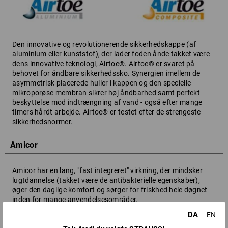
Den innovative og revolutionerende sikkerhedskappe (af
aluminium eller kunststof), der lader foden ånde takket være
dens innovative teknologi, Airtoe®. Airtoe® er svaret på
behovet for åndbare sikkerhedssko. Synergien imellem de
asymmetrisk placerede huller i kappen og den specielle
mikroporøse membran sikrer høj åndbarhed samt perfekt
beskyttelse mod indtrængning af vand - også efter mange
timers hårdt arbejde. Airtoe® er testet efter de strengeste
sikkerhedsnormer.
Amicor
Amicor har en lang, "fast integreret" virkning, der mindsker
lugtdannelse (takket være de antibakterielle egenskaber),
øger den daglige komfort og sørger for friskhed hele døgnet
inden for mange anvendelsesområder.
DA
EN
Antipill-stoffet