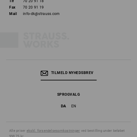
Tlf
70 20 91 18
Fax
70 20 91 19
Mail
info-dk@strauss.com
TILMELD NYHEDSBREV
SPROGVALG
DA
EN
Alle priser
ekskl. forsendelsesomkostninger
ved bestilling under beløbet
998,75 kr..