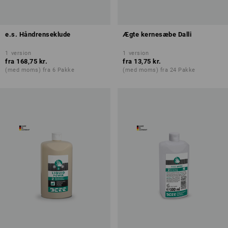
e.s. Håndrenseklude
Ægte kernesæbe Dalli
1
version
1
version
fra
168,75 kr.
fra
13,75 kr.
(med moms) fra 6 Pakke
(med moms) fra 24 Pakke