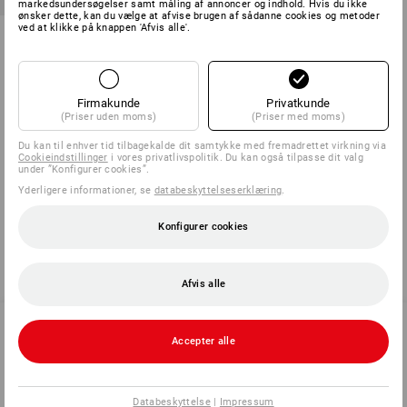
markedsundersøgelser samt måling af annoncer og indhold. Hvis du ikke
ønsker dette, kan du vælge at afvise brugen af sådanne cookies og metoder
ved at klikke på knappen 'Afvis alle'.
Hudrensende creme Sensi
Wash
2
udførelser
fra
21,25 kr.
Firmakunde
Privatkunde
Grundpris
:
42,50 kr.
/
L
(Priser uden moms)
(Priser med moms)
(med moms) fra 12 Stk.
Du kan til enhver tid tilbagekalde dit samtykke med fremadrettet virkning via
Cookieindstillinger
i vores privatlivspolitik. Du kan også tilpasse dit valg
under ”Konfigurer cookies”.
Du har allerede set 5 af 5 varer.
Yderligere informationer, se
databeskyttelseserklæring
.
Konfigurer cookies
Afvis alle
Accepter alle
SERVICE 70 20 91 18
Databeskyttelse
|
Impressum