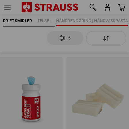
RING | HUDBESKYTTELSE
DRIFTSMIDLER
HÅNDRENGØRING | HÅNDVASKPASTA
5
5