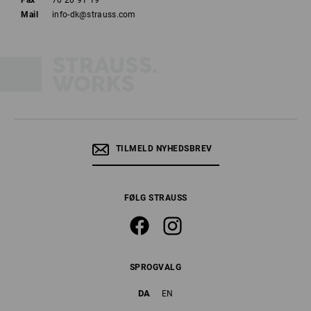
Fax
70 20 91 19
Mail
info-dk@strauss.com
TILMELD NYHEDSBREV
FØLG STRAUSS
SPROGVALG
DA
EN