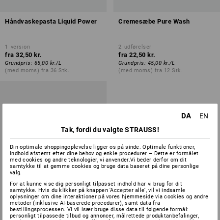
Håndvaskepasta Liquid Power
Cremesæbe Pure Wash
1
version
2
udførelser
fra
32,50 kr.
fra
22,50 kr.
Grundpris
:
65,00 kr.
/
L
Grundpris
:
45,00 kr.
/
L
(med moms) fra 36 Stk.
(med moms) fra 12 Stk.
DA
EN
Tak, fordi du valgte STRAUSS!
Din optimale shoppingoplevelse ligger os på sinde. Optimale funktioner,
indhold afstemt efter dine behov og enkle procedurer – Dette er formålet
med cookies og andre teknologier, vi anvender.Vi beder derfor om dit
samtykke til at gemme cookies og bruge data baseret på dine personlige
valg.
For at kunne vise dig personligt tilpasset indhold har vi brug for dit
samtykke. Hvis du klikker på knappen 'Accepter alle', vil vi indsamle
oplysninger om dine interaktioner på vores hjemmeside via cookies og andre
metoder (inklusive AI-baserede procedurer), samt data fra
bestillingsprocessen. Vi vil især bruge disse data til følgende formål:
personligt tilpassede tilbud og annoncer, målrettede produktanbefalinger,