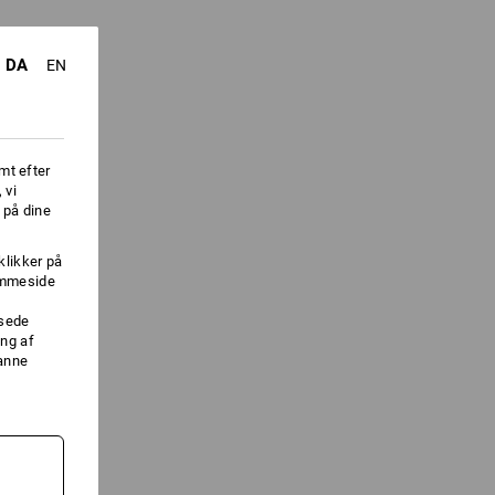
DA
EN
mt efter
 vi
 på dine
klikker på
jemmeside
ssede
ng af
danne