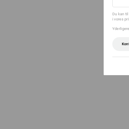
Du kan ti
i vores pr
Yderliger
Kon