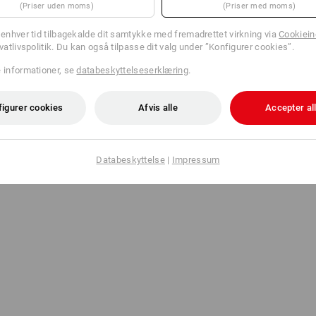
(Priser uden moms)
(Priser med moms)
l enhver tid tilbagekalde dit samtykke med fremadrettet virkning via
Cookieind
ivatlivspolitik. Du kan også tilpasse dit valg under ”Konfigurer cookies”.
e informationer, se
databeskyttelseserklæring
.
figurer cookies
Afvis alle
Accepter al
Databeskyttelse
|
Impressum