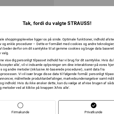
Tak, fordi du valgte STRAUSS!
ale shoppingoplevelse ligger os på sinde. Optimale funktioner, indhold afste
v og enkle procedurer – Dette er formålet med cookies og andre teknologier,
Vi beder derfor om dit samtykke til at gemme cookies og bruge data baseret
rue plus med forsænket hoved,
 valg.
ne vise dig personligt tilpasset indhold har vi brug for dit samtykke. Hvis du 
Accepter alle', vil vi indsamle oplysninger om dine interaktioner på vores h
es og andre metoder (inklusive AI-baserede procedurer), samt data fra
ra 10 Pakke
4
udførelser
sprocessen. Vi vil især bruge disse data til følgende formål: personligt tilpa
 annoncer, målrettede produktanbefalinger, markedsundersøgelser samt måli
og indhold. Hvis du ikke ønsker dette, kan du vælge at afvise brugen af så
Du har allerede set 2 af 2 varer.
g metoder ved at klikke på knappen 'Afvis alle'.
Firmakunde
Privatkunde