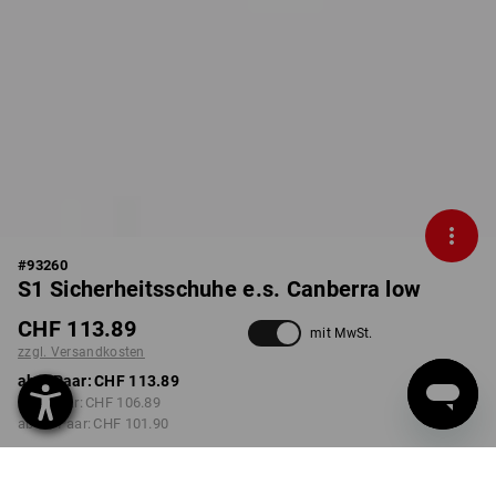
#
93260
S1 Sicherheitsschuhe e.s. Canberra low
CHF 113.89
mit MwSt.
zzgl. Versandkosten
ab 1 Paar:
CHF 113.89
ab 3 Paar:
CHF 106.89
ab 10 Paar:
CHF 101.90
Lieferzeit ca. 3-5 Werktage