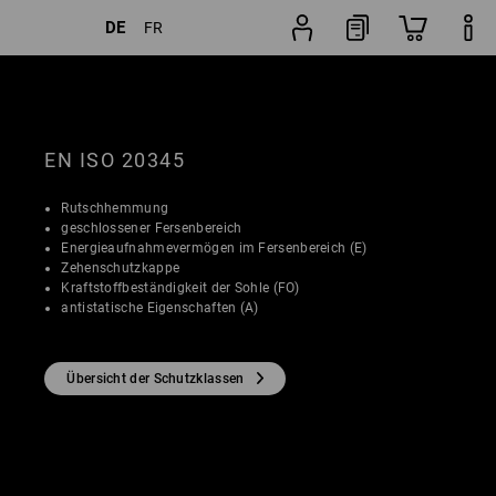
DE
FR
ter
Beliebtheit
Schuhfinder
EN ISO 20345
Rutschhemmung
geschlossener Fersenbereich
Energieaufnahmevermögen im Fersenbereich (E)
Zehenschutzkappe
Kraftstoffbeständigkeit der Sohle (FO)
antistatische Eigenschaften (A)
Übersicht der Schutzklassen