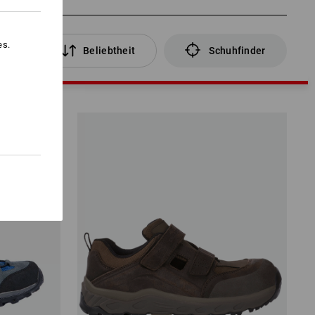
es.
ter
Beliebtheit
Schuhfinder