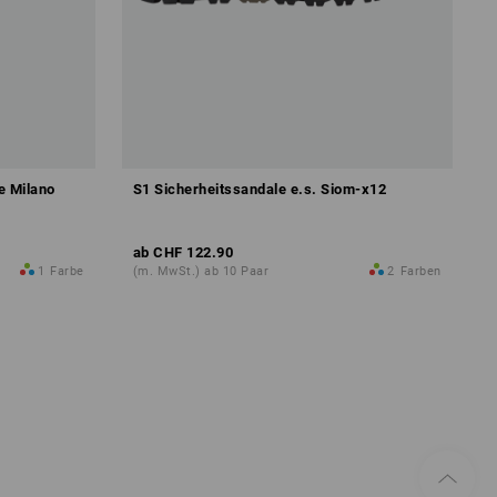
e Milano
S1 Sicherheitssandale e.s. Siom-x12
ab
CHF 122.90
1
Farbe
(m. MwSt.) ab 10 Paar
2
Farben