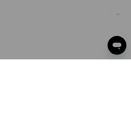
ZAHLARTEN
Apple Pay
Google Pay
PayPal
Strauss Europe AG
Kreditkarte
Zweigniederlassung St. Gallen