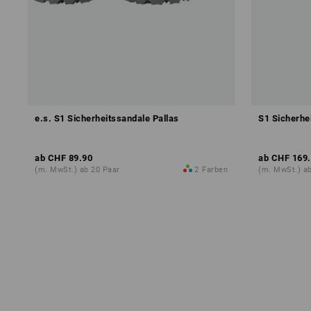
e.s. S1 Sicherheitssandale Pallas
S1 Sicherhe
ab
CHF 89.90
ab
CHF 169
(m. MwSt.) ab 20 Paar
2
Farben
(m. MwSt.) ab