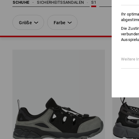
SCHUHE
SICHERHEITSSANDALEN
S1
Ihr optim
abgestimm
Größe
Farbe
Die Zusti
verbunden
Ausspielu
Weitere I