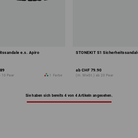
itssandale e.s. Apiro
STONEKIT S1 Sicherheitssandal
.89
ab
CHF 79.90
 10 Paar
1
Farbe
(m. MwSt.) ab 20 Paar
Sie haben sich bereits 4 von 4 Artikeln angesehen.