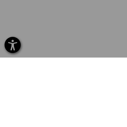
SERVICE 0800 - 800 335
SERV
Hom
Liefe
NEWSLETTER-ANMELDUNG
Umta
Beza