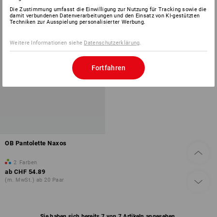
Die Zustimmung umfasst die Einwilligung zur Nutzung für Tracking sowie die
damit verbundenen Datenverarbeitungen und den Einsatz von KI-gestützten
Techniken zur Ausspielung personalisierter Werbung.
Weitere Informationen siehe
Datenschutzerklärung
.
Fortfahren
OB Pantolette Naxos
2
Farben
ab
CHF 54.89
(m. MwSt.) ab 20 Paar
Sie haben sich bereits 7 von 7 Artikeln angesehen.