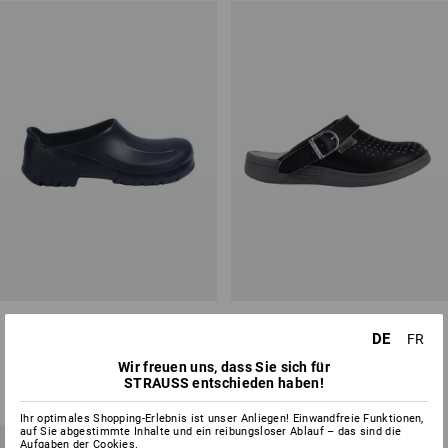
ALPRO OB Berufsschuhe
ABEBA OB Pantolette Tahiti
DE
FR
2
Farben
2
Farben
Wir freuen uns, dass Sie sich für
ab
CHF 55.90
ab
CHF 44.89
STRAUSS entschieden haben!
(m. MwSt.) ab 20 Paar
(m. MwSt.) ab 20 Paar
Ihr optimales Shopping-Erlebnis ist unser Anliegen! Einwandfreie Funktionen,
auf Sie abgestimmte Inhalte und ein reibungsloser Ablauf – das sind die
Aufgaben der Cookies.