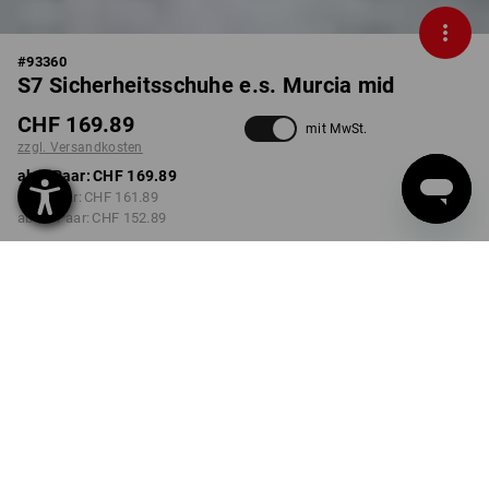
#
93360
S7 Sicherheitsschuhe e.s. Murcia mid
CHF 169.89
mit MwSt.
zzgl. Versandkosten
ab 1 Paar:
CHF 169.89
ab 3 Paar:
CHF 161.89
ab 10 Paar:
CHF 152.89
Lieferzeit ca. 3-5 Werktage
FARBE
GRÖSSE
38
wählen
wählen
schwarz
Mengenrabatt