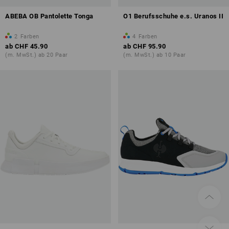
ABEBA OB Pantolette Tonga
O1 Berufsschuhe e.s. Uranos II
2
Farben
4
Farben
ab
CHF 45.90
ab
CHF 95.90
(m. MwSt.) ab 20 Paar
(m. MwSt.) ab 10 Paar