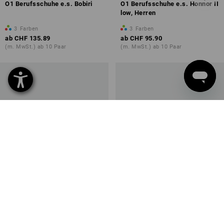
O1 Berufsschuhe e.s. Bobiri
O1 Berufsschuhe e.s. Honnor II
low, Herren
3
Farben
3
Farben
ab
CHF 135.89
ab
CHF 95.90
(m. MwSt.) ab 10 Paar
(m. MwSt.) ab 10 Paar
ABEBA O2 Herren
O1 Berufsschuhe e.s. Honnor