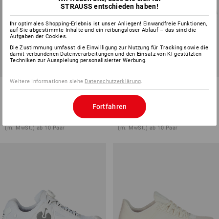
STRAUSS entschieden haben!
Ihr optimales Shopping-Erlebnis ist unser Anliegen! Einwandfreie Funktionen,
auf Sie abgestimmte Inhalte und ein reibungsloser Ablauf – das sind die
Aufgaben der Cookies.
Die Zustimmung umfasst die Einwilligung zur Nutzung für Tracking sowie die
damit verbundenen Datenverarbeitungen und den Einsatz von KI-gestützten
Techniken zur Ausspielung personalisierter Werbung.
Weitere Informationen siehe
Datenschutzerklärung
.
S1 Sicherheitsschuhe e.s. St.
SB Sicherheitshalbschuhe e.s.
Louis low
Comoe low
Fortfahren
10
Farben
13
Farben
ab
CHF 112.90
ab
CHF 135.89
(m. MwSt.) ab 10 Paar
(m. MwSt.) ab 10 Paar