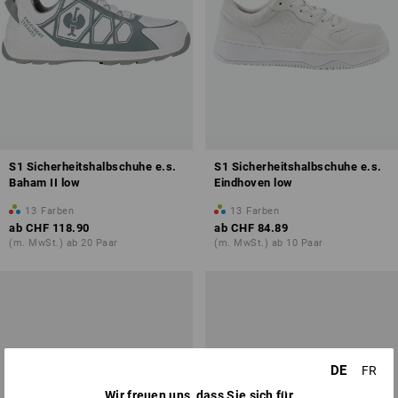
S1 Sicherheitshalbschuhe e.s.
S1 Sicherheitshalbschuhe e.s.
Baham II low
Eindhoven low
13
Farben
13
Farben
ab
CHF 118.90
ab
CHF 84.89
(m. MwSt.) ab 20 Paar
(m. MwSt.) ab 10 Paar
DE
FR
Wir freuen uns, dass Sie sich für