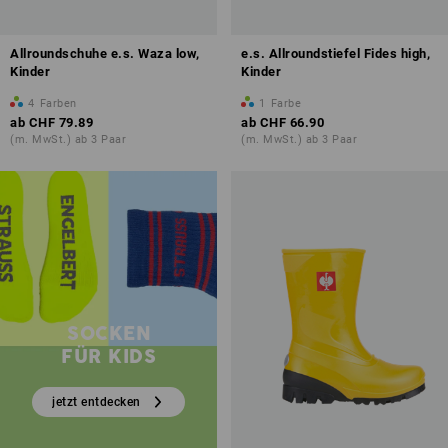
Allroundschuhe e.s. Waza low,
e.s. Allroundstiefel Fides high,
Kinder
Kinder
4
Farben
1
Farbe
ab
CHF 79.89
ab
CHF 66.90
(m. MwSt.) ab 3 Paar
(m. MwSt.) ab 3 Paar
SOCKEN
FÜR KIDS
jetzt entdecken