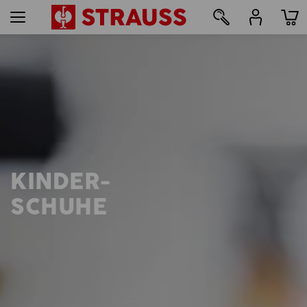
12
KINDER-
SCHUHE