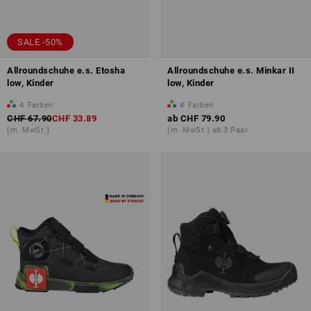
SALE -50%
Allroundschuhe e.s. Etosha
Allroundschuhe e.s. Minkar II
low, Kinder
low, Kinder
4
Farben
4
Farben
CHF 67.90
CHF 33.89
ab
CHF 79.90
(m. MwSt.)
(m. MwSt.) ab 3 Paar