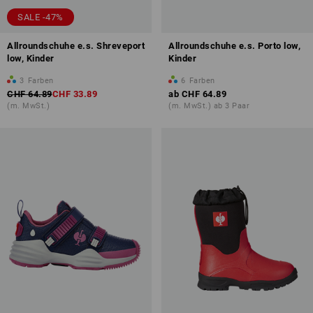
SALE -47%
Allroundschuhe e.s. Shreveport
Allroundschuhe e.s. Porto low,
low, Kinder
Kinder
3
Farben
6
Farben
CHF 64.89
CHF 33.89
ab
CHF 64.89
(m. MwSt.)
(m. MwSt.) ab 3 Paar