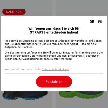
SALE -49%
DE
FR
Allroundschuhe e.s.
Allroundschuhe e.s. Apate II
Toowoomba low, Kinder
mid, Kinder
Wir freuen uns, dass Sie sich für
STRAUSS entschieden haben!
2
Farben
3
Farben
CHF 84.89
CHF 42.89
ab
CHF 118.90
Ihr optimales Shopping-Erlebnis ist unser Anliegen! Einwandfreie Funktionen,
(m. MwSt.)
(m. MwSt.) ab 3 Paar
auf Sie abgestimmte Inhalte und ein reibungsloser Ablauf – das sind die
Aufgaben der Cookies.
Die Zustimmung umfasst die Einwilligung zur Nutzung für Tracking sowie die
damit verbundenen Datenverarbeitungen und den Einsatz von KI-gestützten
Techniken zur Ausspielung personalisierter Werbung.
Weitere Informationen siehe
Datenschutzerklärung
.
Fortfahren