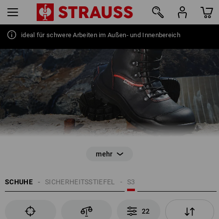
ideal für schwere Arbeiten im Außen- und Innenbereich
22
SCHUHE
SICHERHEITSSTIEFEL
S3
22