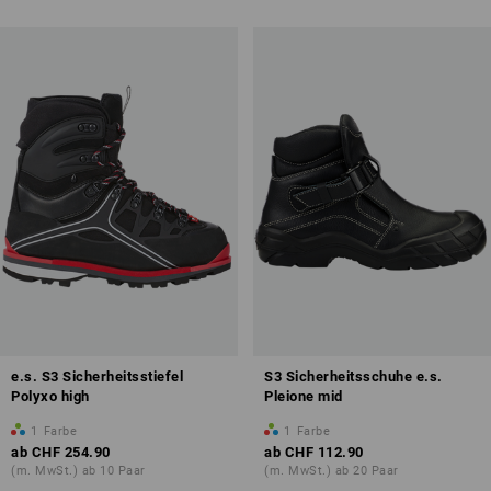
mehr zum Thema
Sicherheitsstiefel S3
e.s. S3 Sicherheitsstiefel
S3 Sicherheitsschuhe e.s.
Polyxo high
Pleione mid
1
Farbe
1
Farbe
ab
CHF 254.90
ab
CHF 112.90
(m. MwSt.) ab 10 Paar
(m. MwSt.) ab 20 Paar