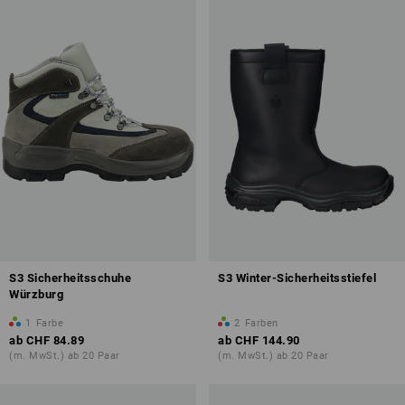
S3 Sicherheitsschuhe
S3 Winter-Sicherheitsstiefel
Würzburg
1
Farbe
2
Farben
ab
CHF 84.89
ab
CHF 144.90
(m. MwSt.) ab 20 Paar
(m. MwSt.) ab 20 Paar