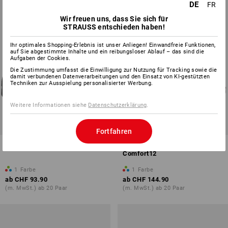
DE
FR
Wir freuen uns, dass Sie sich für
STRAUSS entschieden haben!
Ihr optimales Shopping-Erlebnis ist unser Anliegen! Einwandfreie Funktionen,
auf Sie abgestimmte Inhalte und ein reibungsloser Ablauf – das sind die
Aufgaben der Cookies.
Die Zustimmung umfasst die Einwilligung zur Nutzung für Tracking sowie die
damit verbundenen Datenverarbeitungen und den Einsatz von KI-gestützten
Techniken zur Ausspielung personalisierter Werbung.
Weitere Informationen siehe
Datenschutzerklärung
.
Fortfahren
S3 Sicherheitsstiefel Augsburg
S3 Winter-Sicherheitsstiefel
Comfort12
1
Farbe
1
Farbe
ab
CHF 93.90
ab
CHF 144.90
(m. MwSt.) ab 20 Paar
(m. MwSt.) ab 20 Paar