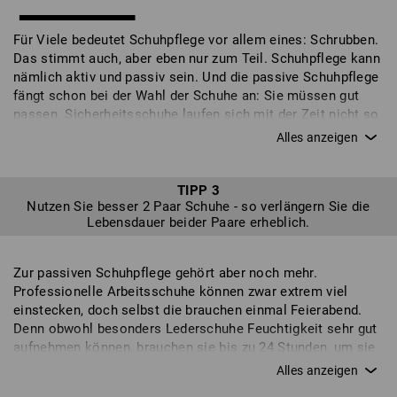
Für Viele bedeutet Schuhpflege vor allem eines: Schrubben.
Das stimmt auch, aber eben nur zum Teil. Schuhpflege kann
nämlich aktiv und passiv sein. Und die passive Schuhpflege
fängt schon bei der Wahl der Schuhe an: Sie müssen gut
passen. Sicherheitsschuhe laufen sich mit der Zeit nicht so
sehr ein wie etwa Sneaker. Dadurch entstehen zusätzliche
Belastungen für den Schuh an den falschen Stellen und das
kann sogar den eigenen Gang beeinflussen – auch den
Füßen tut das nicht gut und macht erst recht keine Lust
TIPP 3
Nutzen Sie besser 2 Paar Schuhe - so verlängern Sie die
aufs Tragen. Passen müssen die Schuhe aber nicht nur zu
Lebensdauer beider Paare erheblich.
Ihren Füßen, sondern auch zu Ihrer Tätigkeit. Prüfen Sie
daher genau, welche Eigenschaften ein Schuh für Ihre Arbeit
besitzen muss. Arbeiten sie etwa viel im Knien, so sollten
Zur passiven Schuhpflege gehört aber noch mehr.
Ihre Schuhe Überkappen besitzen. Unterschiedliche
Professionelle Arbeitsschuhe können zwar extrem viel
Untergründe erfordern unterschiedliche
einstecken, doch selbst die brauchen einmal Feierabend.
Sohleneigenschaften und selbstverständlich spielt auch die
Denn obwohl besonders Lederschuhe Feuchtigkeit sehr gut
Sicherheitsstufe eine wichtige Rolle. Mit unserem intuitiven
aufnehmen können, brauchen sie bis zu 24 Stunden, um sie
Schuhfilter können Sie eine individuelle Schuhauswahl
wieder abzugeben. Daher ist unsere Empfehlung: Besser
zusammenstellen mit genau den Eigenschaften, die Ihnen
zwei verschiedene Paar nutzen. So kann sich eins immer
wichtig sind. Ihre neuen Arbeitsschuhe sollten sich schon