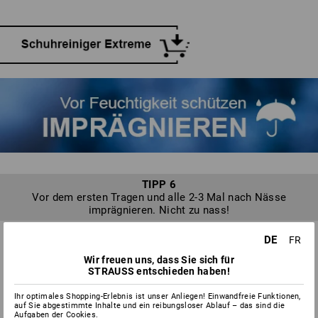
entfernen Sie bei Lederschuhen immer direkt mit einer
Langlebigkeit Ihrer Schuhe.
Bürste, etwas lauwarmem Wasser und gegebenenfalls
etwas Neutralseife. Schrubben Sie dabei in langsamen und
gleichmäßigen Bewegungen ohne zu viel Druck. Auch
Wasser- oder Schneeränder sollten direkt behandelt werden,
solange die Schuhe noch feucht sind.
TIPP 6
Vor dem ersten Tragen und alle 2-3 Mal nach Nässe
imprägnieren. Nicht zu nass!
DE
FR
Wir freuen uns, dass Sie sich für
DAMIT SIE SICHER IM REGEN
STRAUSS entschieden haben!
STEHEN: SCHUHE IMPRÄGNIEREN
Ihr optimales Shopping-Erlebnis ist unser Anliegen! Einwandfreie Funktionen,
auf Sie abgestimmte Inhalte und ein reibungsloser Ablauf – das sind die
Aufgaben der Cookies.