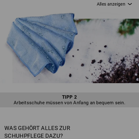
Ihnen bei Ihrer Arbeit möglichst lange schützend zur Seite.
Denn während die Säge ohne Pflege stumpf wird, so verliert
auch Ihr Schuh seine Atmungsaktivität oder wird brüchig.
Schnell wird aus „ärgerlich“ aber auch „gefährlich“: Durch
unzureichende Pflege oder schlichte Unachtsamkeit können
Sie schnell Features Ihrer Schuhe zerstören, die Sie
eigentlich schützen sollten. Leider erreichen uns viele
Defekte, die aus unzureichender und falscher Pflege
resultieren oder weil sie nicht so eingesetzt werden, wie sie
gedacht sind – diese können wir leider nicht zurücknehmen.
Ganz nach unserem Motto "enjoy work" möchten wir Ihnen
daher Tipps für die optimale Schuhpflege vorstellen, damit
Sie lange Freude und ein sicheres Gefühl mit Ihren Schuhen
von Strauss haben.
TIPP 2
Arbeitsschuhe müssen von Anfang an bequem sein.
WAS GEHÖRT ALLES ZUR
SCHUHPFLEGE DAZU?