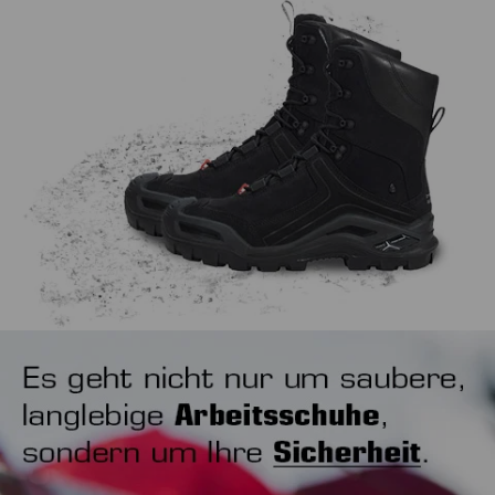
von der Arbeit erholen, wodurch beide langfristig sogar
beim ersten Probieren gut anfühlen und für Ihren
noch länger durchhalten.
Arbeitsbereich gut geeignet sein, denn sie werden Sie im
Idealfall die nächsten Monate oder sogar Jahre täglich bei
der Arbeit begleiten. Es mag banal klingen, aber wichtig ist
auch, wie Sie Ihre Arbeitsschuhe anziehen. Unser Tipp ist in
jedem Fall ein Schuhanzieher, um den Fersenbereich nicht
unnötig zu strapazieren.