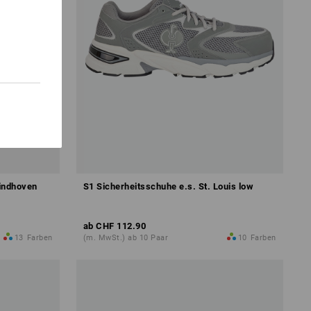
Eindhoven
S1 Sicherheitsschuhe e.s. St. Louis low
ab
CHF 112.90
13
Farben
(m. MwSt.) ab 10 Paar
10
Farben