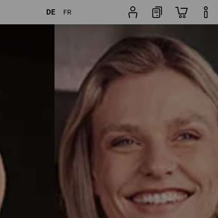
DE
FR
ter
Beliebtheit
Schuhfinder