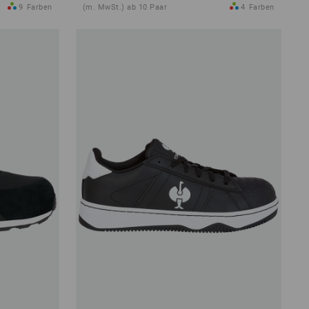
9
Farben
(m. MwSt.) ab 10 Paar
4
Farben