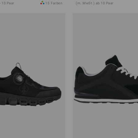
 10 Paar
15
Farben
(m. MwSt.) ab 10 Paar