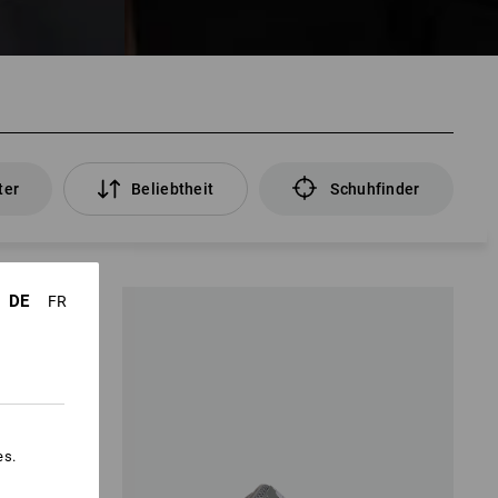
ter
Beliebtheit
Schuhfinder
DE
FR
es.