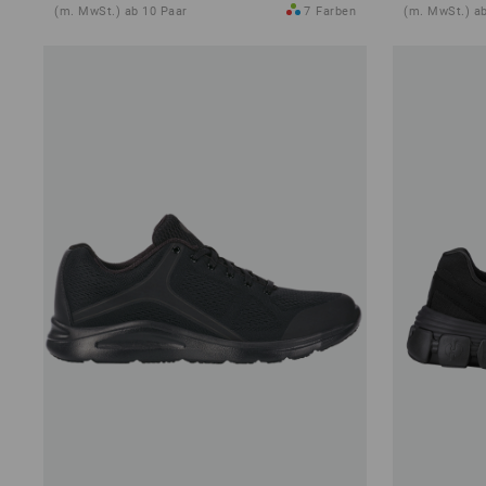
(m. MwSt.) ab 10 Paar
7
Farben
(m. MwSt.) ab