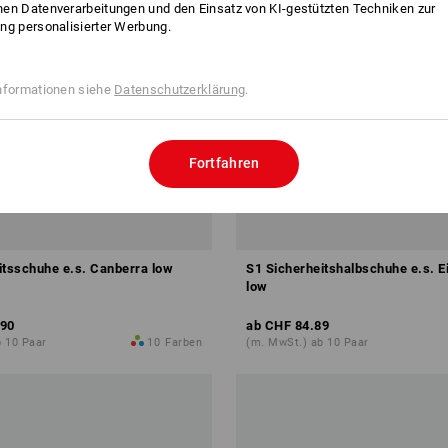
en Datenverarbeitungen und den Einsatz von KI-gestützten Techniken zur
ng personalisierter Werbung.
nformationen siehe
Datenschutzerklärung
.
Fortfahren
itsschuhe e.s. Canberra low
S1 Sicherheitshalbschuhe e.s. 
low
.90
ab
CHF 84.89
 10 Paar
10
Farben
(m. MwSt.) ab 10 Paar