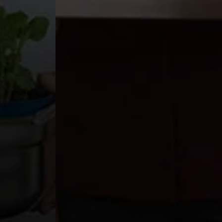
Gastrowear
für Herren
Neuheiten & mehr