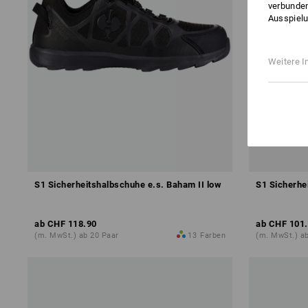
verbunden
Ausspielu
Weitere I
S1 Sicherheitshalbschuhe e.s. Baham II low
S1 Sicherhe
ab
CHF 118.90
ab
CHF 101
(m. MwSt.) ab 20 Paar
13
Farben
(m. MwSt.) ab