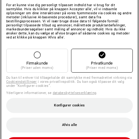
For at kunne vise dig personligt tilpasset indhold har vi brug for dit
samtykke. Hvis du klikker på knappen 'Accepter alle', vil vi indsamle
oplysninger om dine interaktioner på vores hjemmeside via cookies og andre
metoder (inklusive AI-baserede procedurer), samt data fra
bestillingsprocessen. Vi vil især bruge disse data til følgende formål:
personligt tilpassede tilbud og annoncer, målrettede produktanbefalinger,
markedsundersøgelser samt måling af annoncer og indhold. Hvis du ikke
ønsker dette, kan du vælge at afvise brugen af sådanne cookies og metoder
ved at klikke på knappen 'Afvis alle'.
Firmakunde
Privatkunde
(Priser uden moms)
(Priser med moms)
Du kan til enhver tid tilbagekalde dit samtykke med fremadrettet virkning via
Cookieindstillinger
i vores privatlivspolitik. Du kan også tilpasse dit valg
under ”Konfigurer cookies”.
Yderligere informationer, se
databeskyttelseserklæring
.
Konfigurer cookies
Afvis alle