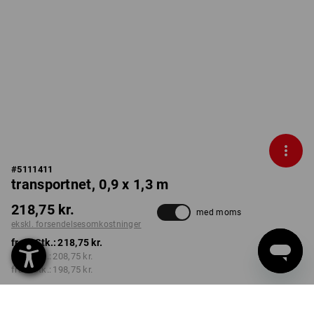
#
5111411
transportnet, 0,9 x 1,3 m
218,75 kr.
med moms
ekskl. forsendelsesomkostninger
fra 1 Stk.:
218,75 kr.
fra 2 Stk.:
208,75 kr.
fra 6 Stk.:
198,75 kr.
Leveringstid ca. 3-6
hverdage