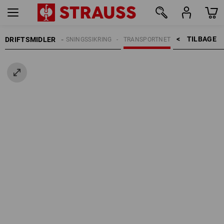
TILBAGE    >
DRIFTSMIDLER
PÅLÆSNINGSSIKRING
TRANSPORTNET