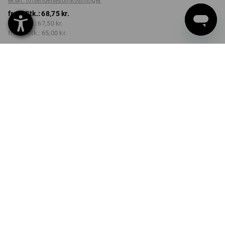
ekskl. forsendelsesomkostninger
fra 1 Stk.:
68,75 kr.
fra 5 Stk.:
67,50 kr.
fra 20 Stk.:
65,00 kr.
Leveringstid ca. 3-6
hverdage
Mængderabat
fra 1 Stk.
fra 5 Stk.
fra 20 Stk.
Besparelser:
Besparelser:
Besparelser:
0
%/
Stk.
2
%/
Stk.
5
%/
Stk.
Stk.
PRODUKTINFO