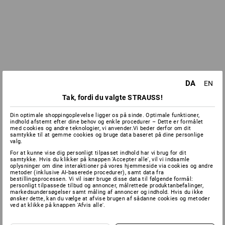
DA
EN
Tak, fordi du valgte STRAUSS!
Din optimale shoppingoplevelse ligger os på sinde. Optimale funktioner,
indhold afstemt efter dine behov og enkle procedurer – Dette er formålet
med cookies og andre teknologier, vi anvender.Vi beder derfor om dit
samtykke til at gemme cookies og bruge data baseret på dine personlige
valg.
For at kunne vise dig personligt tilpasset indhold har vi brug for dit
samtykke. Hvis du klikker på knappen 'Accepter alle', vil vi indsamle
oplysninger om dine interaktioner på vores hjemmeside via cookies og andre
metoder (inklusive AI-baserede procedurer), samt data fra
bestillingsprocessen. Vi vil især bruge disse data til følgende formål:
personligt tilpassede tilbud og annoncer, målrettede produktanbefalinger,
markedsundersøgelser samt måling af annoncer og indhold. Hvis du ikke
ønsker dette, kan du vælge at afvise brugen af sådanne cookies og metoder
ved at klikke på knappen 'Afvis alle'.