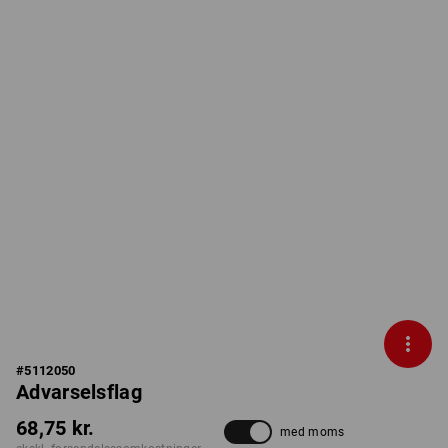
#
5112050
Advarselsflag
68,75 kr.
med moms