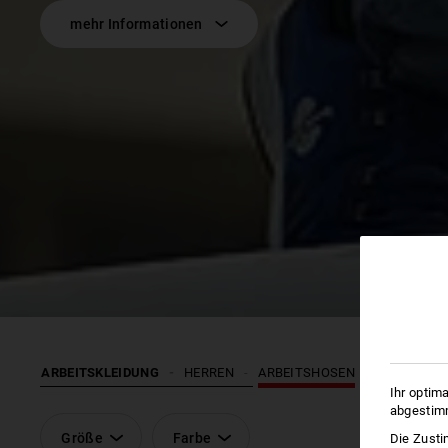
mehr Informationen
ARBEITSKLEIDUNG
HERREN
ARBEITSHOSEN
Ihr optim
abgestimm
Größe
Farbe
Die Zusti