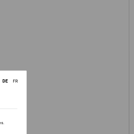
jetzt starten
DE
FR
es.
ter
Beliebtheit
Hosenfinder