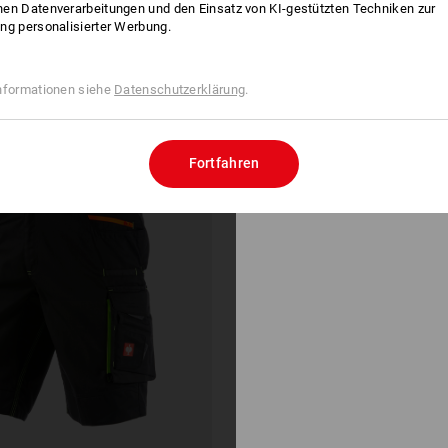
en Datenverarbeitungen und den Einsatz von KI-gestützten Techniken zur
ng personalisierter Werbung.
nformationen siehe
Datenschutzerklärung
.
Fortfahren
AKTIONS-
SETS
MIT
VIELEN
GRATIS
ARTIKELN!
zu allen
Aktions-
Sets