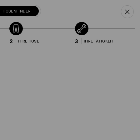
DE
FR
HOSENFINDER
ter
Beliebtheit
Hosenfinder
2
3
IHRE HOSE
IHRE TÄTIGKEIT
Zur