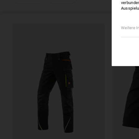
verbunden
Ausspielu
Weitere I