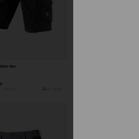
tion ten
Bundhose e.s.active
9
ab
CHF 64.89
b 10 Stück
5
Farben
(m. MwSt.) ab 20 Stück