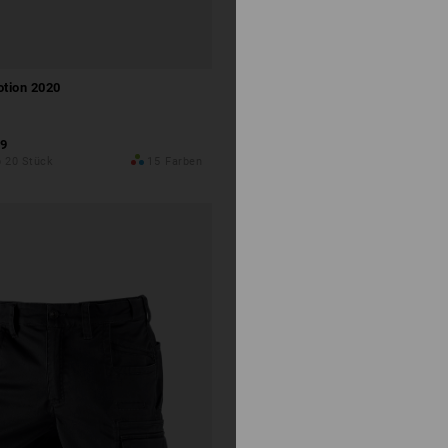
otion 2020
9
b 20 Stück
15
Farben
dieses Set konfigurieren