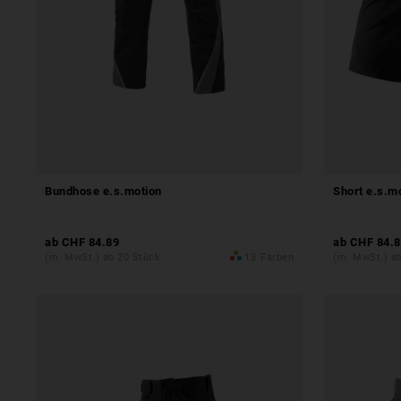
Bundhose e.s.motion
Short e.s.mo
ab
CHF 84.89
ab
CHF 84.8
(m. MwSt.) ab 20 Stück
13
Farben
(m. MwSt.) a