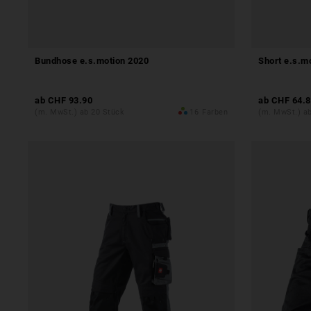
Bundhose e.s.motion 2020
Short e.s.m
ab
CHF 93.90
ab
CHF 64.8
(m. MwSt.) ab 20 Stück
16
Farben
(m. MwSt.) a