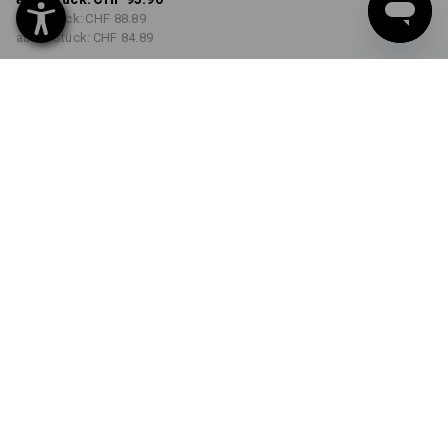
ab 3 Stück:
CHF 88.89
ab 10 Stück:
CHF 84.89
Lieferzeit ca. 3-5 Werktage
FARBE
GRÖSSE
42
wählen
wählen
oxidschwarz
Mengenrabatt
ab 1 Stück
ab 3 Stück
ab 10 Stück
Ersparnis:
Ersparnis:
Ersparnis:
0
%/
Stück
5
%/
Stück
10
%/
Stück
Stück