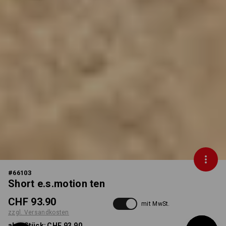
#
66103
Short e.s.motion ten
CHF 93.90
mit MwSt.
zzgl. Versandkosten
ab 1 Stück:
CHF 93.90