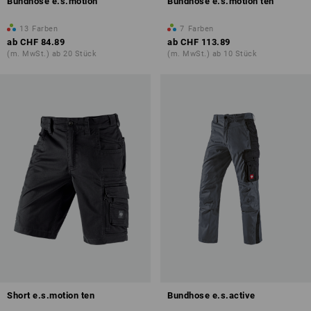
Bundhose e.s.motion
Bundhose e.s.motion ten
13
Farben
7
Farben
ab
CHF 84.89
ab
CHF 113.89
(m. MwSt.) ab 20 Stück
(m. MwSt.) ab 10 Stück
Short e.s.motion ten
Bundhose e.s.active