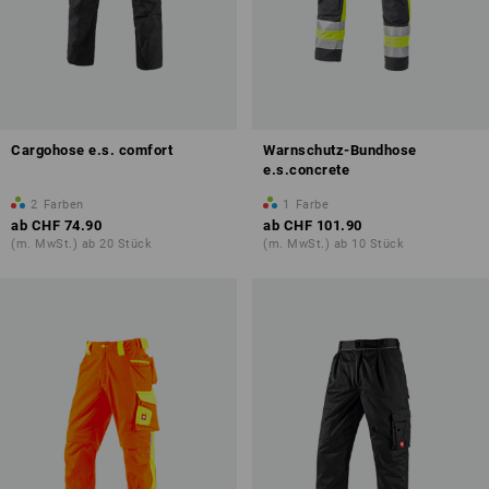
Cargohose e.s. comfort
Warnschutz-Bundhose
e.s.concrete
2
Farben
1
Farbe
ab
CHF 74.90
ab
CHF 101.90
(m. MwSt.) ab 20 Stück
(m. MwSt.) ab 10 Stück