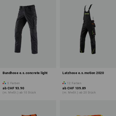
Bundhose e.s.concrete light
Latzhose e.s.motion 2020
5
Farben
12
Farben
ab
CHF 93.90
ab
CHF 109.89
(m. MwSt.) ab 10 Stück
(m. MwSt.) ab 20 Stück