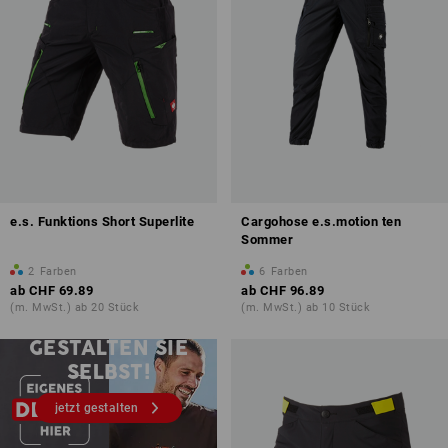
e.s. Funktions Short Superlite
Cargohose e.s.motion ten
Sommer
2
Farben
6
Farben
ab
CHF 69.89
ab
CHF 96.89
(m. MwSt.) ab 20 Stück
(m. MwSt.) ab 10 Stück
Druck & Stick – ab 1 Stück
GESTALTEN SIE
SELBST!
jetzt gestalten