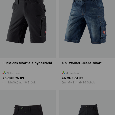
Funktions Short e.s.dynashield
e.s. Worker-Jeans-Short
9
Farben
4
Farben
ab
CHF 76.89
ab
CHF 64.89
(m. MwSt.) ab 10 Stück
(m. MwSt.) ab 10 Stück