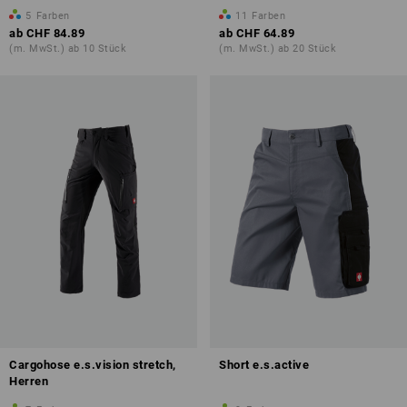
5
Farben
11
Farben
ab
CHF 84.89
ab
CHF 64.89
(m. MwSt.) ab 10 Stück
(m. MwSt.) ab 20 Stück
Cargohose e.s.vision stretch,
Short e.s.active
Herren