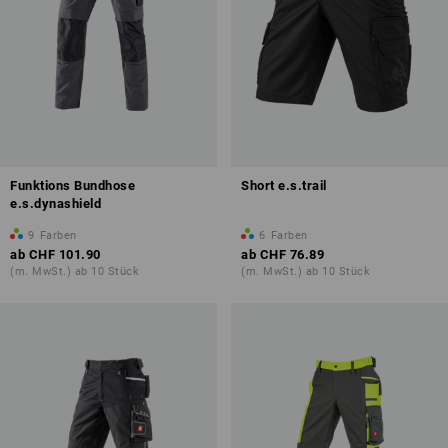
Funktions Bundhose
Short e.s.trail
e.s.dynashield
9
Farben
6
Farben
ab
CHF 101.90
ab
CHF 76.89
(m. MwSt.) ab 10 Stück
(m. MwSt.) ab 10 Stück