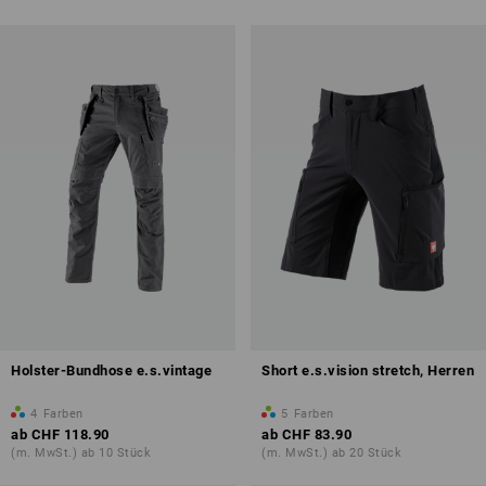
Holster-Bundhose e.s.vintage
Short e.s.vision stretch, Herren
4
Farben
5
Farben
ab
CHF 118.90
ab
CHF 83.90
(m. MwSt.) ab 10 Stück
(m. MwSt.) ab 20 Stück