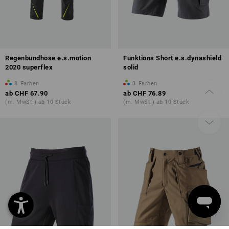
Regenbundhose e.s.motion
Funktions Short e.s.dynashield
2020 superflex
solid
8
Farben
3
Farben
ab
CHF 67.90
ab
CHF 76.89
(m. MwSt.) ab 10 Stück
(m. MwSt.) ab 10 Stück