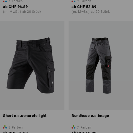
7
Farben
9
Farben
ab
CHF 96.89
ab
CHF 52.89
(m. MwSt.) ab 20 Stück
(m. MwSt.) ab 20 Stück
Short e.s.concrete light
Bundhose e.s.image
5
Farben
7
Farben