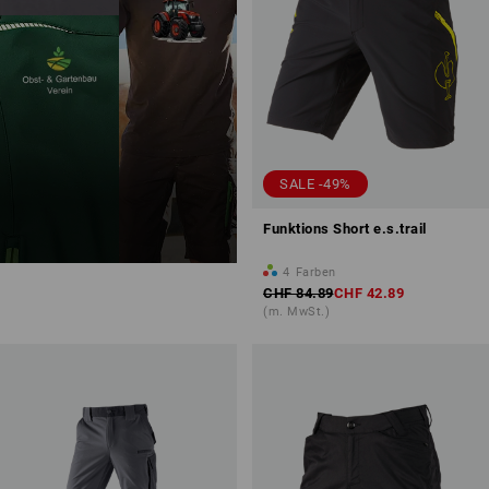
SALE -49%
Funktions Short e.s.trail
4
Farben
CHF 84.89
CHF 42.89
(m. MwSt.)