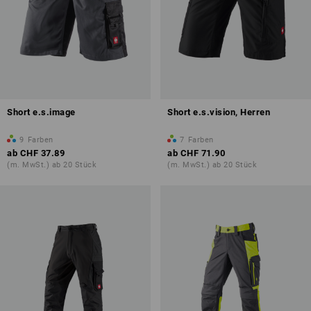
Short e.s.image
Short e.s.vision, Herren
9
Farben
7
Farben
ab
CHF 37.89
ab
CHF 71.90
(m. MwSt.) ab 20 Stück
(m. MwSt.) ab 20 Stück