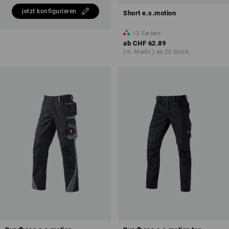
jetzt konfigurieren
Short e.s.motion
13
Farben
ab
CHF 62.89
(m. MwSt.) ab 20 Stück