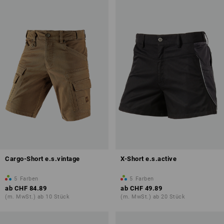
Cargo-Short e.s.vintage
X-Short e.s.active
5
Farben
5
Farben
ab
CHF 84.89
ab
CHF 49.89
(m. MwSt.) ab 10 Stück
(m. MwSt.) ab 20 Stück