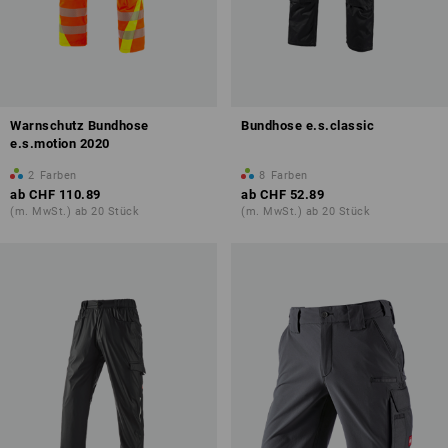
Warnschutz Bundhose
Bundhose e.s.classic
e.s.motion 2020
2
Farben
8
Farben
ab
CHF 110.89
ab
CHF 52.89
(m. MwSt.) ab 20 Stück
(m. MwSt.) ab 20 Stück