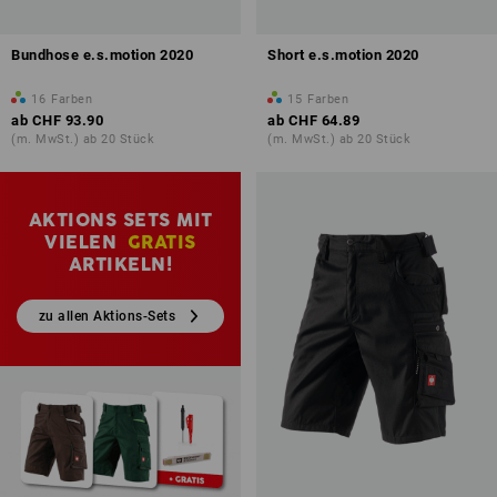
Bundhose e.s.motion 2020
Short e.s.motion 2020
16
Farben
15
Farben
ab
CHF 93.90
ab
CHF 64.89
(m. MwSt.) ab 20 Stück
(m. MwSt.) ab 20 Stück
AKTIONS SETS MIT
VIELEN
GRATIS
ARTIKELN!
zu allen Aktions-Sets