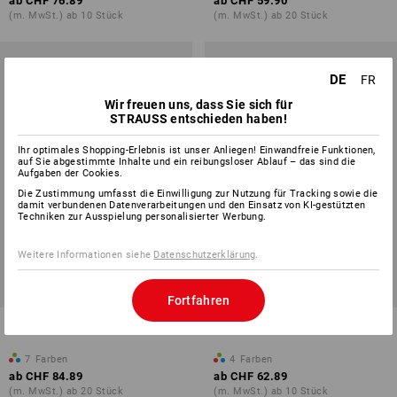
ab
CHF 76.89
ab
CHF 59.90
(m. MwSt.) ab 10 Stück
(m. MwSt.) ab 20 Stück
DE
FR
Wir freuen uns, dass Sie sich für
STRAUSS entschieden haben!
Ihr optimales Shopping-Erlebnis ist unser Anliegen! Einwandfreie Funktionen,
auf Sie abgestimmte Inhalte und ein reibungsloser Ablauf – das sind die
Aufgaben der Cookies.
Die Zustimmung umfasst die Einwilligung zur Nutzung für Tracking sowie die
damit verbundenen Datenverarbeitungen und den Einsatz von KI-gestützten
Techniken zur Ausspielung personalisierter Werbung.
Weitere Informationen siehe
Datenschutzerklärung
.
Fortfahren
Bundhose e.s.vision, Herren
Short e.s.motion Sommer
7
Farben
4
Farben
ab
CHF 84.89
ab
CHF 62.89
(m. MwSt.) ab 20 Stück
(m. MwSt.) ab 10 Stück