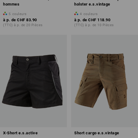
hommes
holster e.s.vintage
5
couleurs
4
couleurs
à p. de
CHF 83.90
à p. de
CHF 118.90
(TTC) à p. de 20 Pièces
(TTC) à p. de 10 Pièces
X-Short e.s.active
Short cargo e.s.vintage