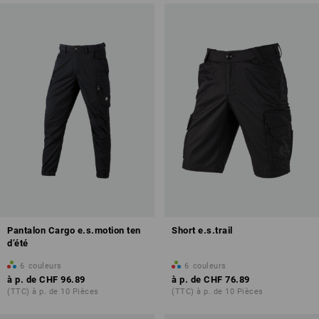
Pantalon Cargo e.s.motion ten
Short e.s.trail
d’été
6
couleurs
6
couleurs
à p. de
CHF 96.89
à p. de
CHF 76.89
(TTC) à p. de 10 Pièces
(TTC) à p. de 10 Pièces