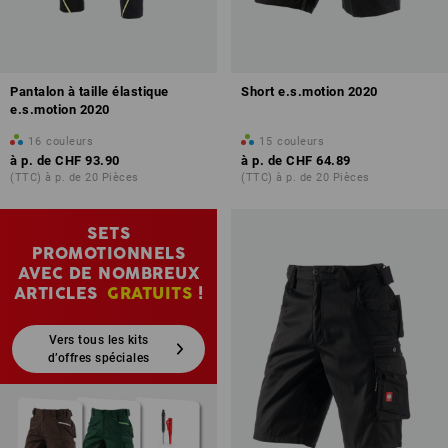
Pantalon à taille élastique
Short e.s.motion 2020
e.s.motion 2020
16
couleurs
15
couleurs
à p. de
CHF 93.90
à p. de
CHF 64.89
(TTC) à p. de 20 Pièces
(TTC) à p. de 20 Pièces
SETS
PROMOTIONNELS
AVEC DE NOMBREUX
ARTICLES
GRATUITS
!
Vers tous les kits
d’offres spéciales