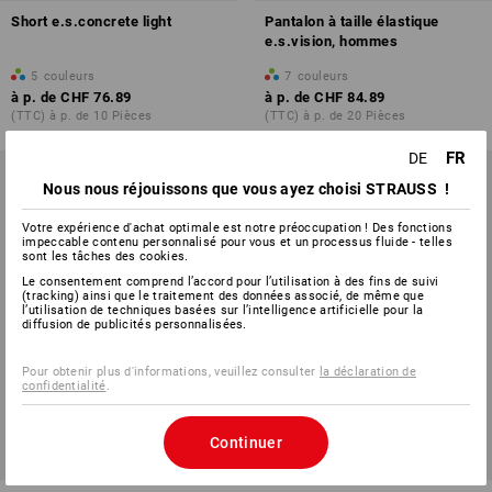
Short e.s.concrete light
Pantalon à taille élastique
e.s.vision, hommes
5
couleurs
7
couleurs
à p. de
CHF 76.89
à p. de
CHF 84.89
(TTC) à p. de 10 Pièces
(TTC) à p. de 20 Pièces
FR
DE
Nous nous réjouissons que vous ayez choisi STRAUSS !
Votre expérience d'achat optimale est notre préoccupation ! Des fonctions
impeccable contenu personnalisé pour vous et un processus fluide - telles
sont les tâches des cookies.
Le consentement comprend l’accord pour l’utilisation à des fins de suivi
(tracking) ainsi que le traitement des données associé, de même que
l’utilisation de techniques basées sur l’intelligence artificielle pour la
diffusion de publicités personnalisées.
Pour obtenir plus d'informations, veuillez consulter
la déclaration de
confidentialité
.
Continuer