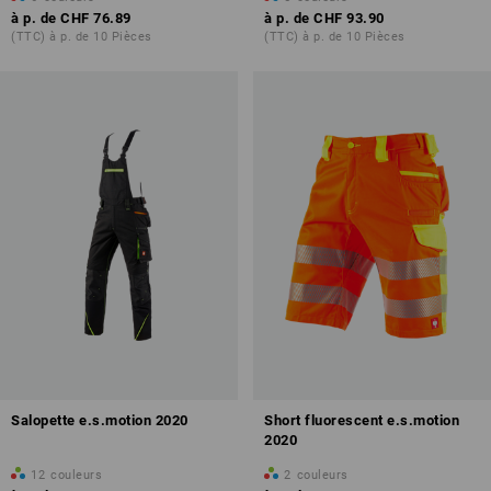
à p. de
CHF 76.89
à p. de
CHF 93.90
(TTC) à p. de 10 Pièces
(TTC) à p. de 10 Pièces
Salopette e.s.motion 2020
Short fluorescent e.s.motion
2020
12
couleurs
2
couleurs