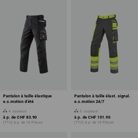
Pantalon à taille élastique
Pantalon à taille élast. signal.
e.s.motion d’été
e.s.motion 24/7
4
couleurs
5
couleurs
à p. de
CHF 83.90
à p. de
CHF 101.90
(TTC) à p. de 10 Pièces
(TTC) à p. de 10 Pièces