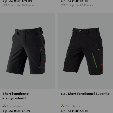
à p. de
CHF 109.89
à p. de
CHF 81.89
(TTC) à p. de 20 Pièces
(TTC) à p. de 20 Pièces
Short fonctionnel
e.s. Short fonctionnel Superlite
e.s.dynashield
9
couleurs
2
couleurs
à p. de
CHF 76.89
à p. de
CHF 69.89