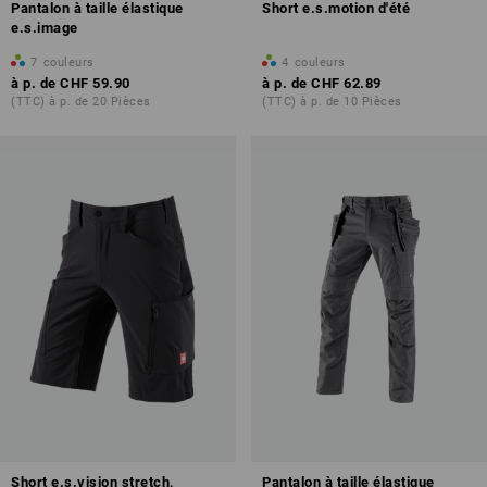
Pantalon à taille élastique
Short e.s.motion d'été
e.s.image
7
couleurs
4
couleurs
à p. de
CHF 59.90
à p. de
CHF 62.89
(TTC) à p. de 20 Pièces
(TTC) à p. de 10 Pièces
Short e.s.vision stretch,
Pantalon à taille élastique