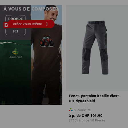
partir de 1 pièce
À VOUS DE COMPOSER
!
créez vous-même
Fonct. pantalon à taille élast.
e.s.dynashield
9
couleurs
à p. de
CHF 101.90
(TTC) à p. de 10 Pièces