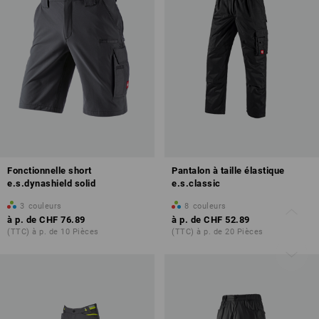
Fonctionnelle short
Pantalon à taille élastique
e.s.dynashield solid
e.s.classic
3
couleurs
8
couleurs
à p. de
CHF 76.89
à p. de
CHF 52.89
(TTC) à p. de 10 Pièces
(TTC) à p. de 20 Pièces