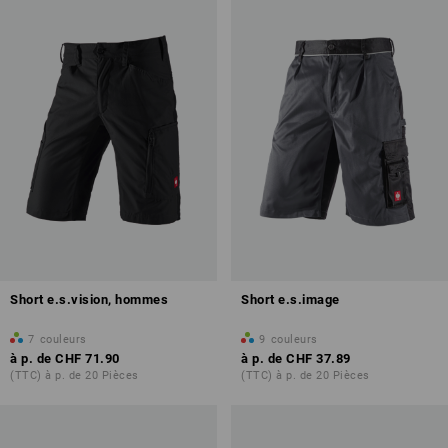
Short e.s.vision, hommes
Short e.s.image
7
couleurs
9
couleurs
à p. de
CHF 71.90
à p. de
CHF 37.89
(TTC) à p. de 20 Pièces
(TTC) à p. de 20 Pièces