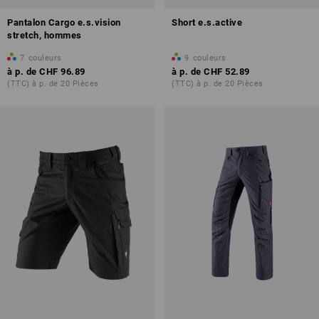
Pantalon Cargo e.s.vision
Short e.s.active
stretch, hommes
7
couleurs
9
couleurs
à p. de
CHF 96.89
à p. de
CHF 52.89
(TTC) à p. de 20 Pièces
(TTC) à p. de 20 Pièces