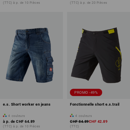
(TTC) à p. de 10 Pièces
(TTC) à p. de 20 Pièces
PROMO -49%
e.s. Short worker en jeans
Fonctionnelle short e.s.trail
4
couleurs
4
couleurs
à p. de
CHF 64.89
CHF 84.89
CHF 42.89
(TTC) à p. de 10 Pièces
(TTC)
Impression & broderie – à