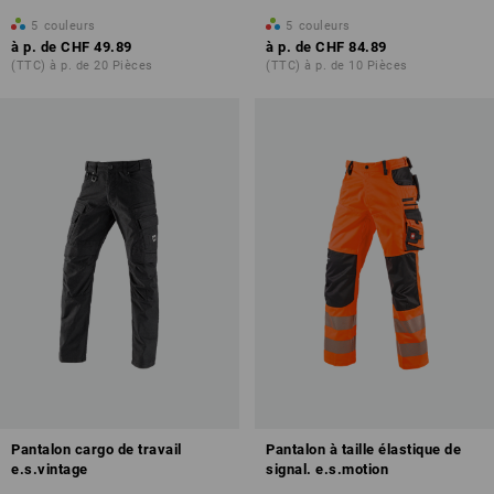
5
couleurs
5
couleurs
à p. de
CHF 49.89
à p. de
CHF 84.89
(TTC) à p. de 20 Pièces
(TTC) à p. de 10 Pièces
Pantalon cargo de travail
Pantalon à taille élastique de
e.s.vintage
signal. e.s.motion