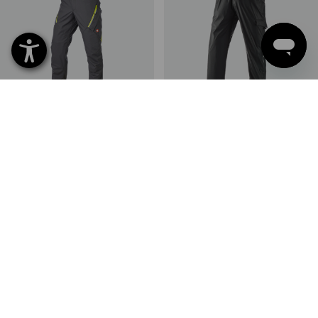
PROMO -49%
Pantalon à taille élastique
Pantalon de pluie e.s.motion
e.s.ambition
2020 superflex
4
couleurs
8
couleurs
CHF 118.90
CHF 59.90
à p. de
CHF 67.90
(TTC)
(TTC) à p. de 10 Pièces