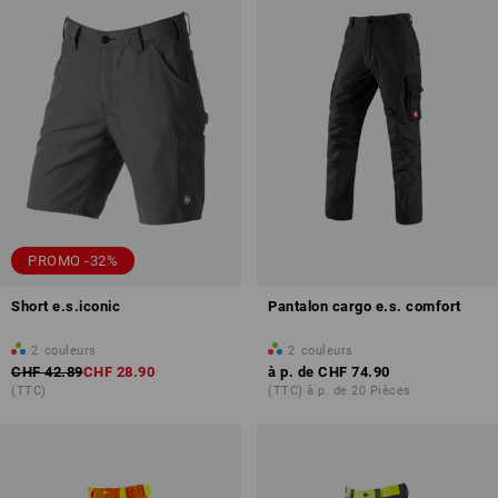
PROMO -32%
Short e.s.iconic
Pantalon cargo e.s. comfort
2
couleurs
2
couleurs
CHF 42.89
CHF 28.90
à p. de
CHF 74.90
(TTC)
(TTC) à p. de 20 Pièces