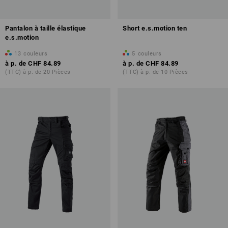
Pantalon à taille élastique
Short e.s.motion ten
e.s.motion
13
couleurs
5
couleurs
à p. de
CHF 84.89
à p. de
CHF 84.89
(TTC) à p. de 20 Pièces
(TTC) à p. de 10 Pièces