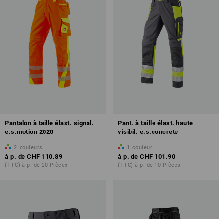
Pantalon à taille élast. signal.
Pant. à taille élast. haute
e.s.motion 2020
visibil. e.s.concrete
2
couleurs
1
couleur
à p. de
CHF 110.89
à p. de
CHF 101.90
(TTC) à p. de 20 Pièces
(TTC) à p. de 10 Pièces