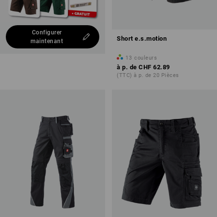
Configurer
Short e.s.motion
maintenant
13
couleurs
à p. de
CHF 62.89
(TTC) à p. de 20 Pièces