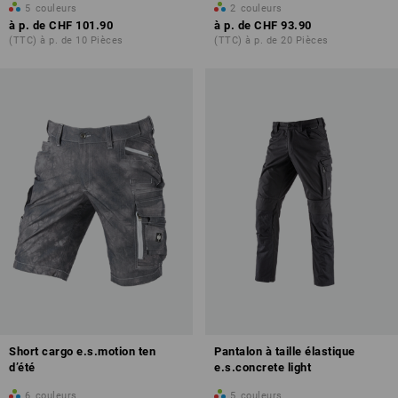
5
couleurs
2
couleurs
à p. de
CHF 101.90
à p. de
CHF 93.90
(TTC) à p. de 10 Pièces
(TTC) à p. de 20 Pièces
Short cargo e.s.motion ten
Pantalon à taille élastique
d’été
e.s.concrete light
6
couleurs
5
couleurs