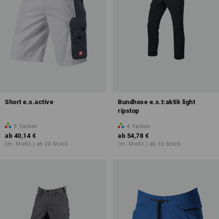
Short e.s.active
Bundhose e.s.t:aktik light
ripstop
9
Farben
4
Farben
ab
40,14 €
ab
54,78 €
(m. MwSt.) ab 20 Stück
(m. MwSt.) ab 10 Stück