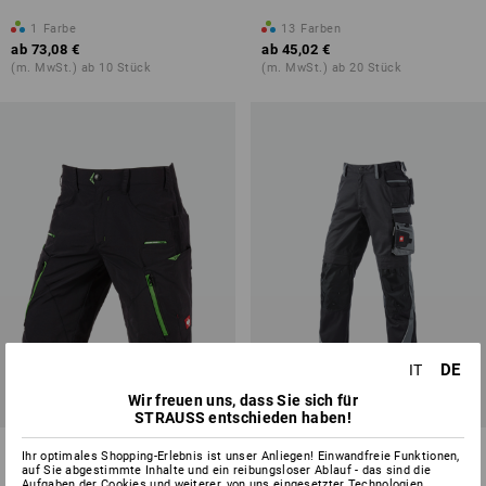
1
Farbe
13
Farben
ab
73,08 €
ab
45,02 €
(m. MwSt.) ab 10 Stück
(m. MwSt.) ab 20 Stück
DE
IT
Wir freuen uns, dass Sie sich für
STRAUSS entschieden haben!
e.s. Funktions Short Superlite
Bundhose e.s.motion
Ihr optimales Shopping-Erlebnis ist unser Anliegen! Einwandfreie Funktionen,
auf Sie abgestimmte Inhalte und ein reibungsloser Ablauf - das sind die
Aufgaben der Cookies und weiterer, von uns eingesetzter Technologien.