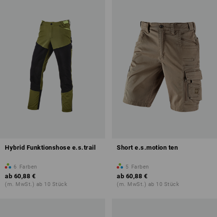
Hybrid Funktionshose e.s.trail
Short e.s.motion ten
6
Farben
5
Farben
ab
60,88 €
ab
60,88 €
(m. MwSt.) ab 10 Stück
(m. MwSt.) ab 10 Stück