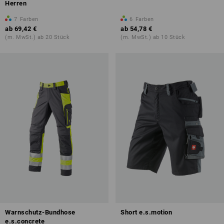
Herren
7
Farben
6
Farben
ab
69,42 €
ab
54,78 €
(m. MwSt.) ab 20 Stück
(m. MwSt.) ab 10 Stück
Warnschutz-Bundhose
Short e.s.motion
e.s.concrete