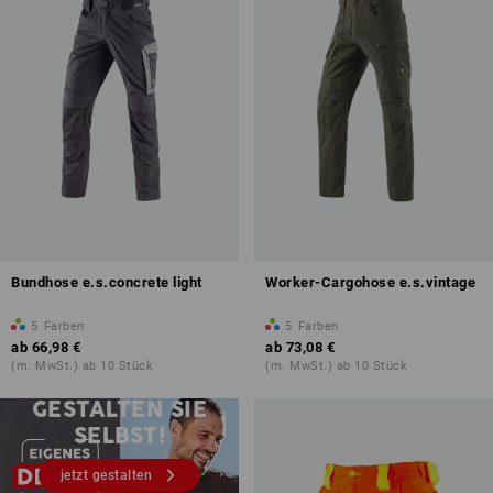
Bundhose e.s.concrete light
Worker-Cargohose e.s.vintage
5
Farben
5
Farben
ab
66,98 €
ab
73,08 €
(m. MwSt.) ab 10 Stück
(m. MwSt.) ab 10 Stück
Druck & Stick – ab 1 Stück
GESTALTEN SIE
SELBST!
jetzt gestalten