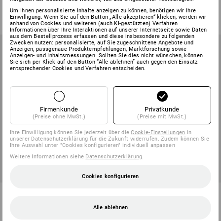
2
Farben
13
Farben
Um Ihnen personalisierte Inhalte anzeigen zu können, benötigen wir Ihre
ab
49,90 €
ab
60,88 €
Einwilligung. Wenn Sie auf den Button „Alle akzeptieren“ klicken, werden wir
(m. MwSt.) ab 20 Stück
(m. MwSt.) ab 20 Stück
anhand von Cookies und weiteren (auch KI-gestützten) Verfahren
Informationen über Ihre Interaktionen auf unserer Internetseite sowie Daten
aus dem Bestellprozess erfassen und diese insbesondere zu folgenden
Zwecken nutzen: personalisierte, auf Sie zugeschnittene Angebote und
Anzeigen, passgenaue Produktempfehlungen, Marktforschung sowie
Anzeigen- und Inhaltsmessungen. Sollten Sie dies nicht wünschen, können
Sie sich per Klick auf den Button “Alle ablehnen” auch gegen den Einsatz
entsprechender Cookies und Verfahren entscheiden.
Firmenkunde
Privatkunde
(Preise ohne MwSt.)
(Preise mit MwSt.)
Ihre Einwilligung können Sie jederzeit über die
Cookie-Einstellungen
in
unserer Datenschutzerklärung für die Zukunft widerrufen. Zudem können Sie
Ihre Auswahl unter "Cookies konfigurieren" individuell anpassen
Weitere Informationen siehe
Datenschutzerklärung
.
SALE -47%
Cookies konfigurieren
Cargohose e.s.motion ten
Multipocket-Short e.s.ambition
Sommer
Alle ablehnen
6
Farben
1
Farbe