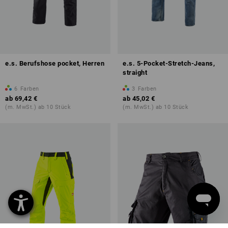
e.s. Berufshose pocket, Herren
e.s. 5-Pocket-Stretch-Jeans,
straight
6
Farben
3
Farben
ab
69,42 €
ab
45,02 €
(m. MwSt.) ab 10 Stück
(m. MwSt.) ab 10 Stück