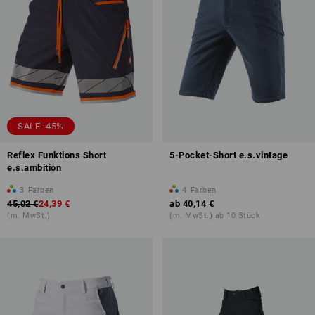
SALE -45%
Reflex Funktions Short
5-Pocket-Short e.s.vintage
e.s.ambition
3
Farben
4
Farben
45,02 €
24,39 €
ab
40,14 €
(m. MwSt.)
(m. MwSt.) ab 10 Stück