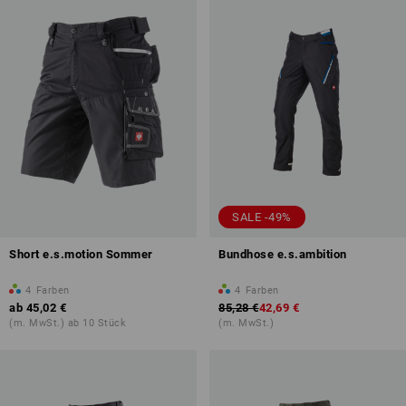
SALE -49%
Short e.s.motion Sommer
Bundhose e.s.ambition
4
Farben
4
Farben
ab
45,02 €
85,28 €
42,69 €
(m. MwSt.) ab 10 Stück
(m. MwSt.)