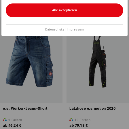
ab
69,42 €
51,12 €
26,83 €
(m. MwSt.) ab 10 Stück
(m. MwSt.)
Alle akzeptieren
Datenschutz
|
Impressum
e.s. Worker-Jeans-Short
Latzhose e.s.motion 2020
4
Farben
12
Farben
ab
46,24 €
ab
79,18 €