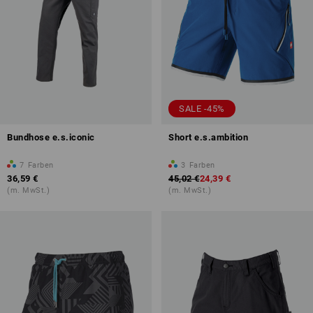
SALE -45%
Bundhose e.s.iconic
Short e.s.ambition
7
Farben
3
Farben
36,59 €
45,02 €
24,39 €
(m. MwSt.)
(m. MwSt.)