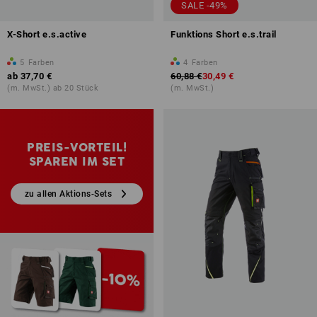
SALE -49%
X-Short e.s.active
Funktions Short e.s.trail
5
Farben
4
Farben
ab
37,70 €
60,88 €
30,49 €
(m. MwSt.) ab 20 Stück
(m. MwSt.)
PREIS-VORTEIL!
SPAREN IM SET
zu allen Aktions-Sets