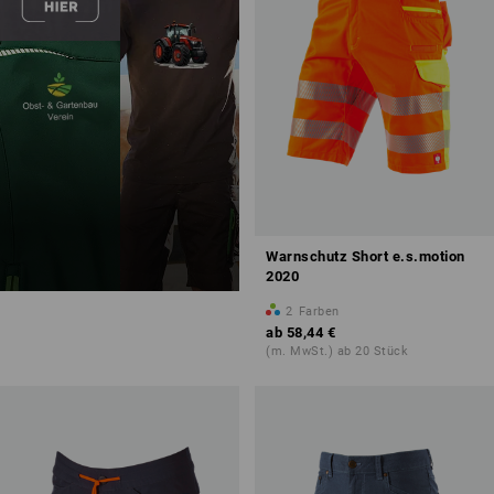
Warnschutz Short e.s.motion
2020
2
Farben
ab
58,44 €
(m. MwSt.) ab 20 Stück