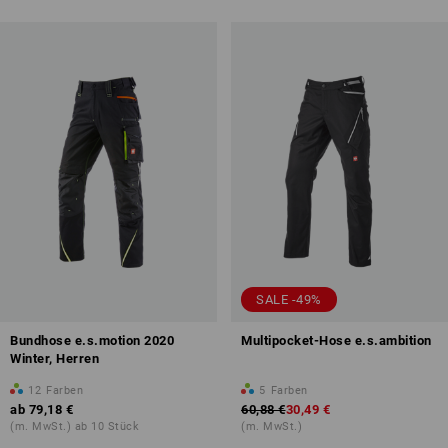
SALE -49%
Bundhose e.s.motion 2020
Multipocket-Hose e.s.ambition
Winter, Herren
12
Farben
5
Farben
ab
79,18 €
60,88 €
30,49 €
(m. MwSt.) ab 10 Stück
(m. MwSt.)