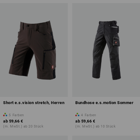
Short e.s.vision stretch, Herren
Bundhose e.s.motion Sommer
5
Farben
4
Farben
ab
59,66 €
ab
59,66 €
(m. MwSt.) ab 20 Stück
(m. MwSt.) ab 10 Stück