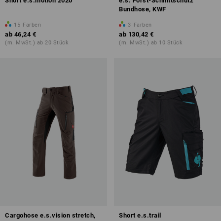
Short e.s.motion 2020
e.s. Forst-Schnittschutz
Bundhose, KWF
15
Farben
3
Farben
ab
46,24 €
ab
130,42 €
(m. MwSt.) ab 20 Stück
(m. MwSt.) ab 10 Stück
Cargohose e.s.vision stretch,
Short e.s.trail