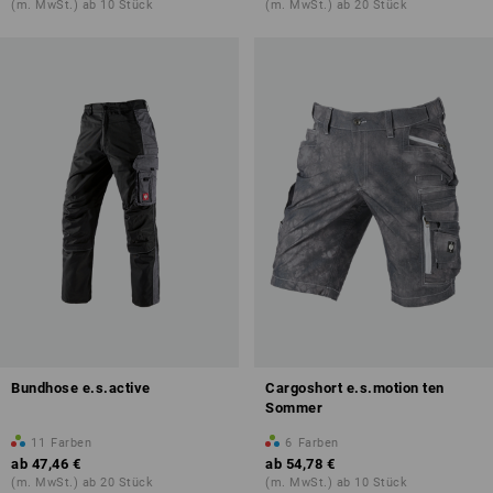
(m. MwSt.) ab 10 Stück
(m. MwSt.) ab 20 Stück
Bundhose e.s.active
Cargoshort e.s.motion ten
Sommer
11
Farben
6
Farben
ab
47,46 €
ab
54,78 €
(m. MwSt.) ab 20 Stück
(m. MwSt.) ab 10 Stück