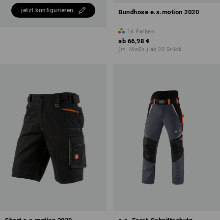
jetzt konfigurieren
Bundhose e.s.motion 2020
16
Farben
ab
66,98 €
(m. MwSt.) ab 20 Stück