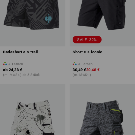
SALE -32%
Badeshort e.s.trail
Short e.s.iconic
4
Farben
3
Farben
ab
24,28 €
30,49 €
20,48 €
(m. MwSt.) ab 3 Stück
(m. MwSt.)