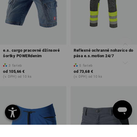
e.s. cargo pracovné džínsové
Reflexné ochranné nohavice do
šortky POWERdenim
pása e.s.motion 24/7
3
farieb
5
farieb
od
105,66 €
od
73,68 €
(v. DPH) od 10 ks
(v. DPH) od 10 ks