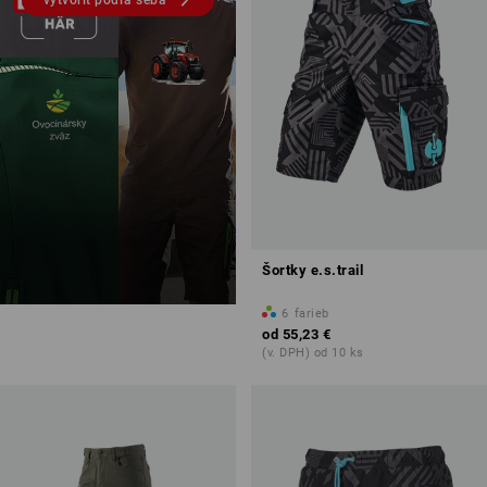
Šortky e.s.trail
6
farieb
od
55,23 €
(v. DPH) od 10 ks