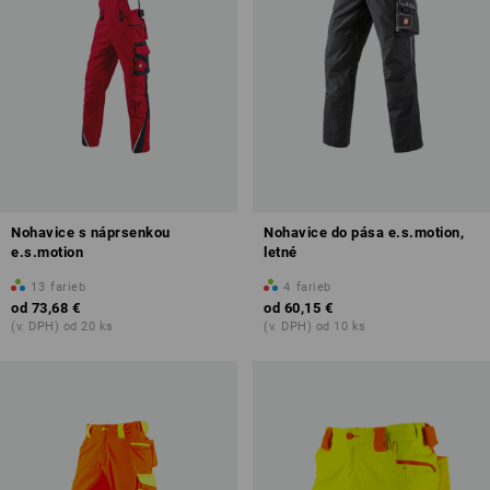
Nohavice s náprsenkou
Nohavice do pása e.s.motion,
e.s.motion
letné
13
farieb
4
farieb
od
73,68 €
od
60,15 €
(v. DPH) od 20 ks
(v. DPH) od 10 ks