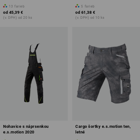
13
farieb
5
farieb
od
45,39 €
od
61,38 €
(v. DPH) od 20 ks
(v. DPH) od 10 ks
Nohavice s náprsenkou
Cargo šortky e.s.motion ten,
e.s.motion 2020
letné