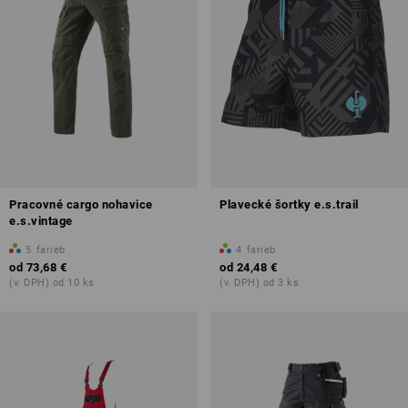
Pracovné cargo nohavice
Plavecké šortky e.s.trail
e.s.vintage
5
farieb
4
farieb
od
73,68 €
od
24,48 €
(v. DPH) od 10 ks
(v. DPH) od 3 ks