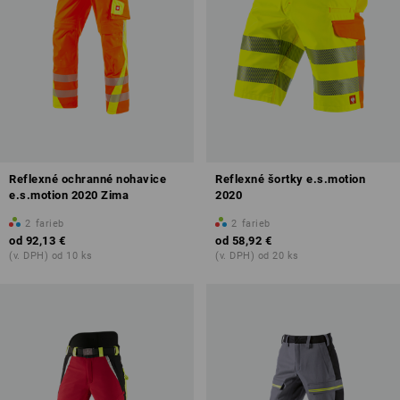
Reflexné ochranné nohavice
Reflexné šortky e.s.motion
e.s.motion 2020 Zima
2020
2
farieb
2
farieb
od
92,13 €
od
58,92 €
(v. DPH) od 10 ks
(v. DPH) od 20 ks