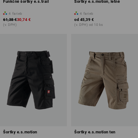
Funkčné šortky e.s.trail
Šortky e.s.motion, letné
4
farieb
4
farieb
61,38 €
30,74 €
od
45,39 €
(v. DPH)
(v. DPH) od 10 ks
Šortky e.s.motion
Šortky e.s.motion ten