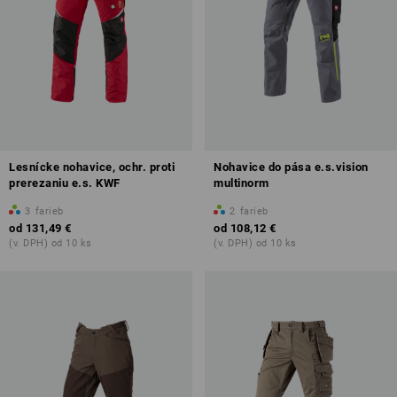
Lesnícke nohavice, ochr. proti
Nohavice do pása e.s.vision
prerezaniu e.s. KWF
multinorm
3
farieb
2
farieb
od
131,49 €
od
108,12 €
(v. DPH) od 10 ks
(v. DPH) od 10 ks