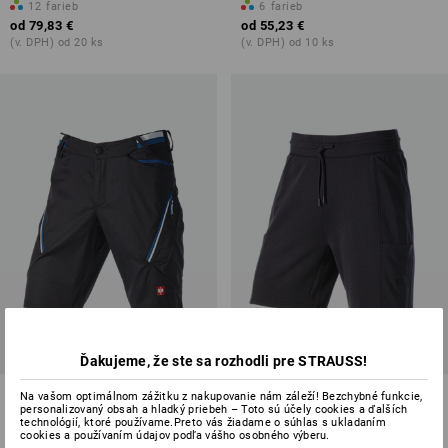
12
farieb
6
farieb
od
79,83 €
od
55,23 €
(v. DPH) od 20 ks
(v. DPH) od 10 ks
PREDAJ -47%
Ďakujeme, že ste sa rozhodli pre STRAUSS!
Šortky s viacerými vreckami
Teplákové šortky light e.s.trail
Na vašom optimálnom zážitku z nakupovanie nám záleží! Bezchybné funkcie,
personalizovaný obsah a hladký priebeh – Toto sú účely cookies a ďalších
e.s.ambition
technológií, ktoré používame.Preto vás žiadame o súhlas s ukladaním
cookies a používaním údajov podľa vášho osobného výberu.
1
farba
4
farieb