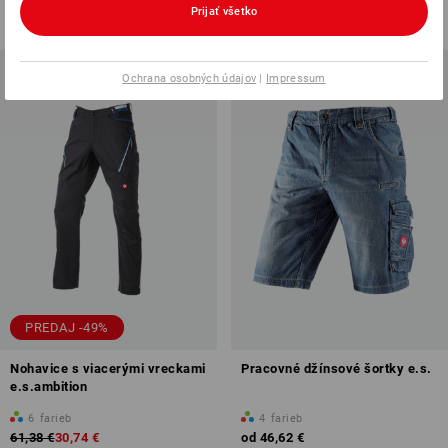
od
82,29 €
od
60,15 €
Prijať všetko
(v. DPH) od 10 ks
(v. DPH) od 20 ks
Ochrana osobných údajov
|
Impressum
PREDAJ -49%
Nohavice s viacerými vreckami
Pracovné džínsové šortky e.s.
e.s.ambition
6
farieb
4
farieb
61,38 €
30,74 €
od
46,62 €