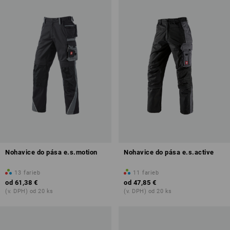
Nohavice do pása e.s.motion
Nohavice do pása e.s.active
13
farieb
11
farieb
od
61,38 €
od
47,85 €
(v. DPH) od 20 ks
(v. DPH) od 20 ks