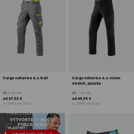
Cargo nohavice e.s.trail
Cargo nohavice e.s.vision
stretch, pánske
4
farieb
7
farieb
od
67,53 €
od
69,99 €
(v. DPH) od 10 ks
(v. DPH) od 20 ks
Potlač a výšivka – od 1 kusa
VYTVORTE SI MOTÍV
PODĽA SEBA!
vytvoriť podľa seba