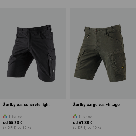
Šortky e.s.concrete light
Šortky cargo e.s.vintage
5
farieb
5
farieb
od
55,23 €
od
61,38 €
(v. DPH) od 10 ks
(v. DPH) od 10 ks