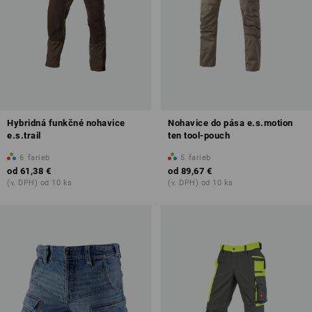
Hybridná funkčné nohavice
Nohavice do pása e.s.motion
e.s.trail
ten tool-pouch
6
farieb
5
farieb
od
61,38 €
od
89,67 €
(v. DPH) od 10 ks
(v. DPH) od 10 ks