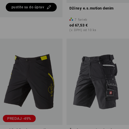
pustite sa do úprav
Džínsy e.s.motion denim
7
farieb
od
67,53 €
(v. DPH) od 10 ks
PREDAJ -49%