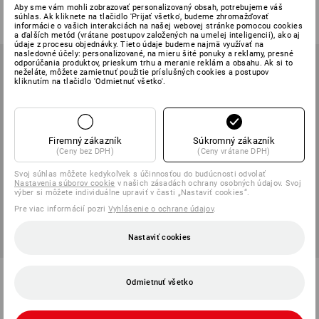
Aby sme vám mohli zobrazovať personalizovaný obsah, potrebujeme váš
51,54 €
27,05 €
od
28,17 €
súhlas. Ak kliknete na tlačidlo 'Prijať všetko', budeme zhromažďovať
(v. DPH)
(v. DPH) od 10 ks
informácie o vašich interakciách na našej webovej stránke pomocou cookies
a ďalších metód (vrátane postupov založených na umelej inteligencii), ako aj
údaje z procesu objednávky. Tieto údaje budeme najmä využívať na
nasledovné účely: personalizované, na mieru šité ponuky a reklamy, presné
odporúčania produktov, prieskum trhu a meranie reklám a obsahu. Ak si to
neželáte, môžete zamietnuť použitie príslušných cookies a postupov
kliknutím na tlačidlo 'Odmietnuť všetko'.
Firemný zákazník
Súkromný zákazník
(Ceny bez DPH)
(Ceny vrátane DPH)
Svoj súhlas môžete kedykoľvek s účinnosťou do budúcnosti odvolať
Nastavenia súborov cookie
v našich zásadách ochrany osobných údajov. Svoj
výber si môžete individuálne upraviť v časti „Nastaviť cookies“.
Pre viac informácií pozri
Vyhlásenie o ochrane údajov
.
Nastaviť cookies
Nohavice do pása e.s.motion
Šortky e.s.vision stretch,
Odmietnuť všetko
ten
pánske
7
farieb
5
farieb