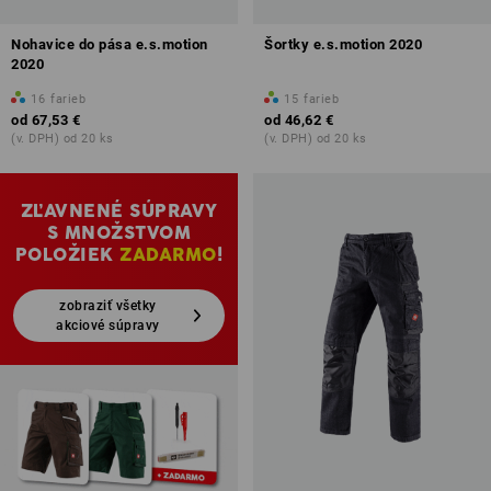
Nohavice do pása e.s.motion
Šortky e.s.motion 2020
2020
16
farieb
15
farieb
od
67,53 €
od
46,62 €
(v. DPH) od 20 ks
(v. DPH) od 20 ks
ZĽAVNENÉ SÚPRAVY
S MNOŽSTVOM
POLOŽIEK
ZADARMO
!
zobraziť všetky
akciové súpravy