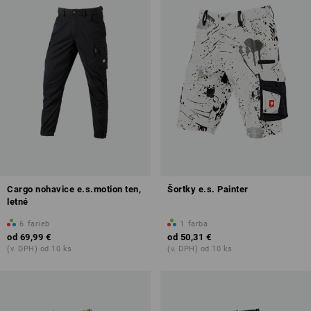
Cargo nohavice e.s.motion ten,
Šortky e.s. Painter
letné
6
farieb
1
farba
od
69,99 €
od
50,31 €
(v. DPH) od 10 ks
(v. DPH) od 10 ks