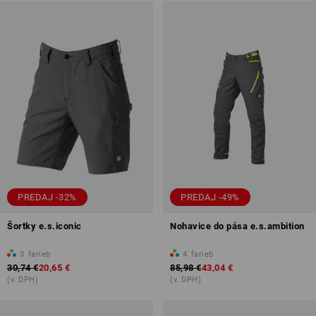
PREDAJ -32%
PREDAJ -49%
Šortky e.s.iconic
Nohavice do pása e.s.ambition
3
farieb
4
farieb
30,74 €
20,65 €
85,98 €
43,04 €
(v. DPH)
(v. DPH)