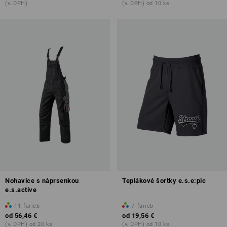
(v. DPH)
(v. DPH) od 10 ks
Nohavice s náprsenkou
Teplákové šortky e.s.e:pic
e.s.active
11
farieb
7
farieb
od
56,46 €
od
19,56 €
(v. DPH) od 20 ks
(v. DPH) od 10 ks