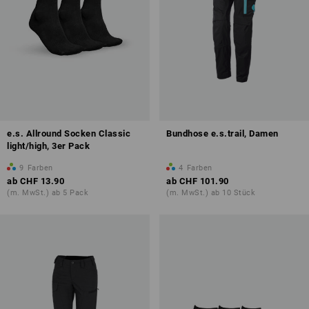
e.s. Allround Socken Classic
Bundhose e.s.trail, Damen
light/high, 3er Pack
9
Farben
4
Farben
ab
CHF 13.90
ab
CHF 101.90
(m. MwSt.) ab 5 Pack
(m. MwSt.) ab 10 Stück