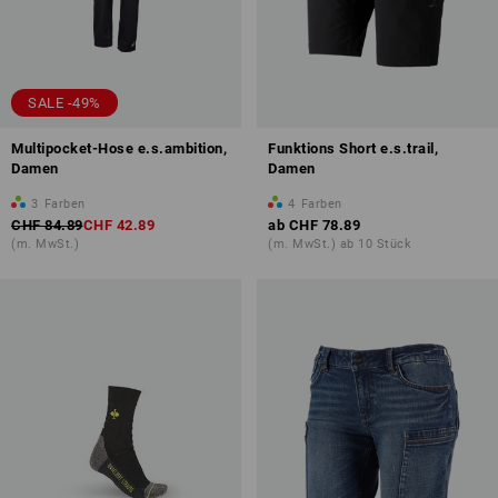
SALE -49%
Multipocket-Hose e.s.ambition,
Funktions Short e.s.trail,
Damen
Damen
3
Farben
4
Farben
CHF 84.89
CHF 42.89
ab
CHF 78.89
(m. MwSt.)
(m. MwSt.) ab 10 Stück