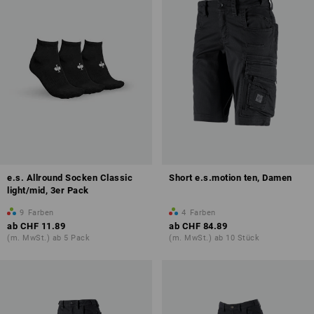
e.s. Allround Socken Classic
Short e.s.motion ten, Damen
light/mid, 3er Pack
9
Farben
4
Farben
ab
CHF 11.89
ab
CHF 84.89
(m. MwSt.) ab 5 Pack
(m. MwSt.) ab 10 Stück