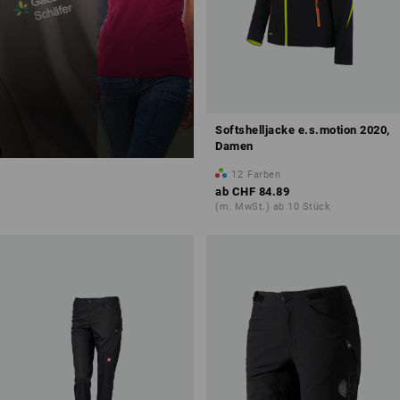
Softshelljacke e.s.motion 2020,
Damen
12
Farben
ab
CHF 84.89
(m. MwSt.) ab 10 Stück