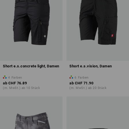
Short e.s.concrete light, Damen
Short e.s.vision, Damen
4
Farben
6
Farben
ab
CHF 76.89
ab
CHF 71.90
(m. MwSt.) ab 10 Stück
(m. MwSt.) ab 20 Stück