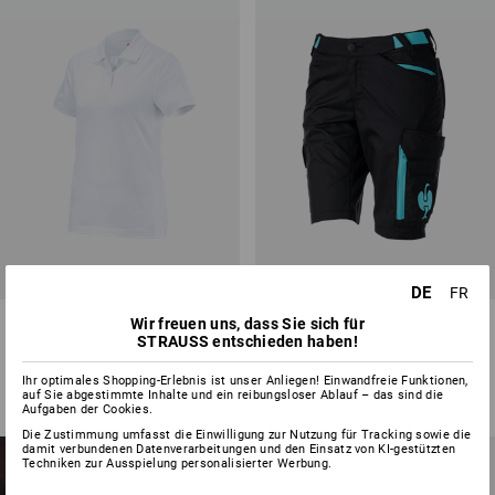
DE
FR
e.s. Polo-Shirt cotton, Damen
Short e.s.trail, Damen
Wir freuen uns, dass Sie sich für
STRAUSS entschieden haben!
33
Farben
4
Farben
Ihr optimales Shopping-Erlebnis ist unser Anliegen! Einwandfreie Funktionen,
ab
CHF 21.89
ab
CHF 76.89
auf Sie abgestimmte Inhalte und ein reibungsloser Ablauf – das sind die
(m. MwSt.) ab 30 Stück
(m. MwSt.) ab 10 Stück
Aufgaben der Cookies.
Die Zustimmung umfasst die Einwilligung zur Nutzung für Tracking sowie die
NEUHEITEN FÜR
damit verbundenen Datenverarbeitungen und den Einsatz von KI-gestützten
Techniken zur Ausspielung personalisierter Werbung.
DAMEN
NEU