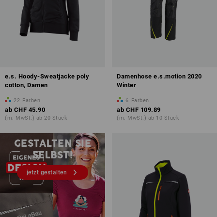
e.s. Hoody-Sweatjacke poly
Damenhose e.s.motion 2020
cotton, Damen
Winter
22
Farben
6
Farben
ab
CHF 45.90
ab
CHF 109.89
(m. MwSt.) ab 20 Stück
(m. MwSt.) ab 10 Stück
Druck & Stick – ab 1 Stück
GESTALTEN SIE
SELBST!
jetzt gestalten