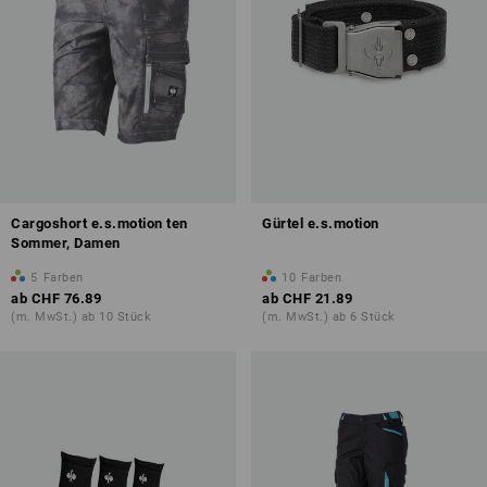
Cargoshort e.s.motion ten
Gürtel e.s.motion
Sommer, Damen
5
Farben
10
Farben
ab
CHF 76.89
ab
CHF 21.89
(m. MwSt.) ab 10 Stück
(m. MwSt.) ab 6 Stück