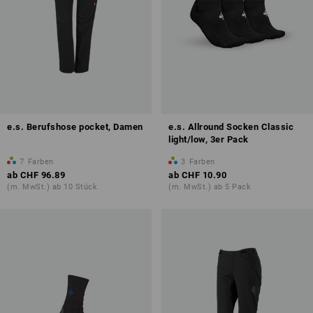
e.s. Berufshose pocket, Damen
e.s. Allround Socken Classic
light/low, 3er Pack
7
Farben
3
Farben
ab
CHF 96.89
ab
CHF 10.90
(m. MwSt.) ab 10 Stück
(m. MwSt.) ab 5 Pack