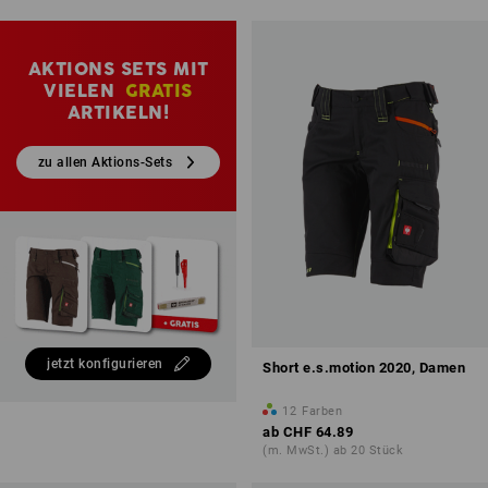
AKTIONS SETS MIT
VIELEN
GRATIS
ARTIKELN!
zu allen Aktions-Sets
jetzt konfigurieren
Short e.s.motion 2020, Damen
12
Farben
ab
CHF 64.89
(m. MwSt.) ab 20 Stück