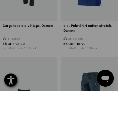
Cargohose e.s.vintage, Damen
e.s. Polo-Shirt cotton stretch,
Damen
4
Farben
26
Farben
ab
CHF 93.90
ab
CHF 18.90
(m. MwSt.) ab 10 Stück
(m. MwSt.) ab 30 Stück