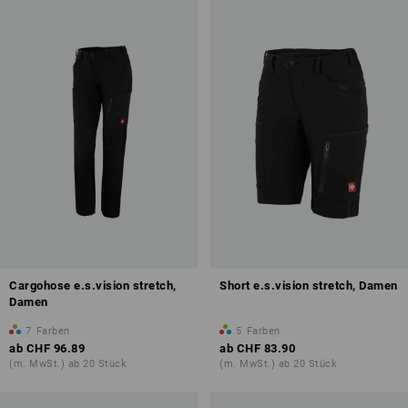
Cargohose e.s.vision stretch,
Short e.s.vision stretch, Damen
Damen
7
Farben
5
Farben
ab
CHF 96.89
ab
CHF 83.90
(m. MwSt.) ab 20 Stück
(m. MwSt.) ab 20 Stück