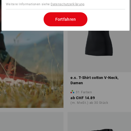
Weitere Informationen siehe
Datenschutzerklärung
.
jetzt entdecken
Fortfahren
e.s. T-Shirt cotton V-Neck,
Damen
31
Farben
ab
CHF 14.89
(m. MwSt.) ab 30 Stück