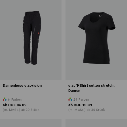
Damenhose e.s.vision
e.s. T-Shirt cotton stretch,
Damen
6
Farben
29
Farben
ab
CHF 84.89
ab
CHF 15.89
(m. MwSt.) ab 20 Stück
(m. MwSt.) ab 30 Stück