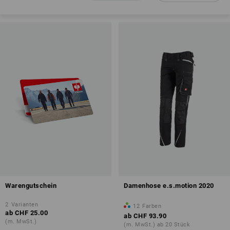
Warengutschein
Damenhose e.s.motion 2020
2
Varianten
12
Farben
ab
CHF 25.00
ab
CHF 93.90
(m. MwSt.)
(m. MwSt.) ab 20 Stück