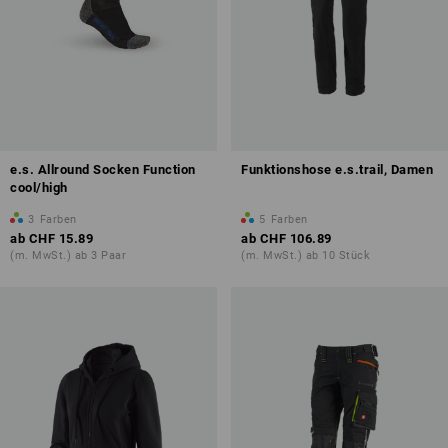
e.s. Allround Socken Function
Funktionshose e.s.trail, Damen
cool/high
3
Farben
5
Farben
ab
CHF 15.89
ab
CHF 106.89
(m. MwSt.) ab 3 Paar
(m. MwSt.) ab 10 Stück