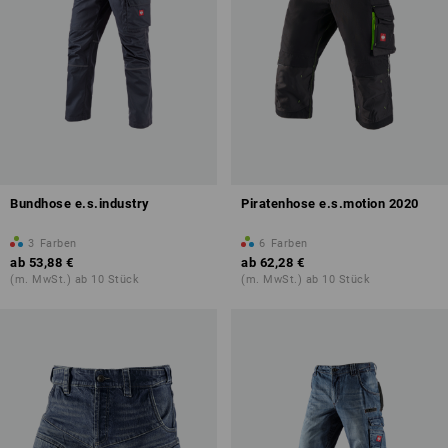
Bundhose e.s.industry
Piratenhose e.s.motion 2020
3
Farben
6
Farben
ab
53,88 €
ab
62,28 €
(m. MwSt.) ab 10 Stück
(m. MwSt.) ab 10 Stück