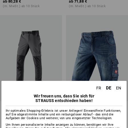
ab
80,28 €
ab
71,88 €
(m. MwSt.) ab 10 Stück
(m. MwSt.) ab 10 Stück
DE
FR
EN
Wir freuen uns, dass Sie sich für
STRAUSS entschieden haben!
Winter Funktions Cargohose
e.s. Worker-Jeans-Short
Ihr optimales Shopping-Erlebnis ist unser Anliegen! Einwandfreie Funktionen,
e.s.dynashield
auf Sie abgestimmte Inhalte und ein reibungsloser Ablauf - das sind die
Aufgaben der Cookies und weiterer, von uns eingesetzter Technologien.
2
Farben
4
Farben
Um Ihnen personalisierte Inhalte anzeigen zu können, benötigen wir Ihre
ab
83,88 €
ab
45,48 €