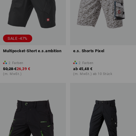
SALE -47%
Multipocket-Short e.s.ambition
e.s. Shorts Pixel
2
Farben
2
Farben
50,28 €
26,39 €
ab
45,48 €
(m. MwSt.)
(m. MwSt.) ab 10 Stück