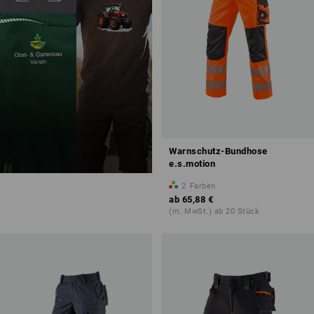
Warnschutz-Bundhose
e.s.motion
2
Farben
ab
65,88 €
(m. MwSt.) ab 20 Stück