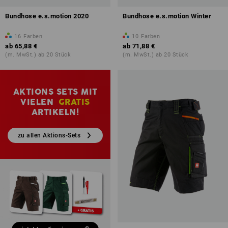
Bundhose e.s.motion 2020
Bundhose e.s.motion Winter
16
Farben
10
Farben
ab
65,88 €
ab
71,88 €
(m. MwSt.) ab 20 Stück
(m. MwSt.) ab 20 Stück
AKTIONS SETS MIT
VIELEN
GRATIS
ARTIKELN!
zu allen Aktions-Sets