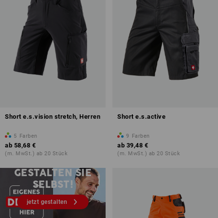
Short e.s.vision stretch, Herren
Short e.s.active
5
Farben
9
Farben
ab
58,68 €
ab
39,48 €
(m. MwSt.) ab 20 Stück
(m. MwSt.) ab 20 Stück
Druck & Stick – ab 1 Stück
GESTALTEN SIE
SELBST!
jetzt gestalten