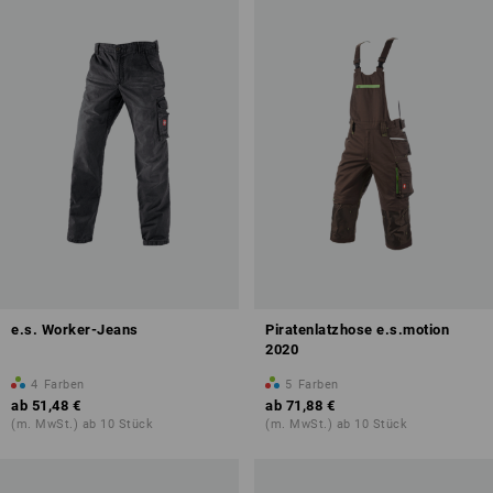
e.s. Worker-Jeans
Piratenlatzhose e.s.motion
2020
4
Farben
5
Farben
ab
51,48 €
ab
71,88 €
(m. MwSt.) ab 10 Stück
(m. MwSt.) ab 10 Stück