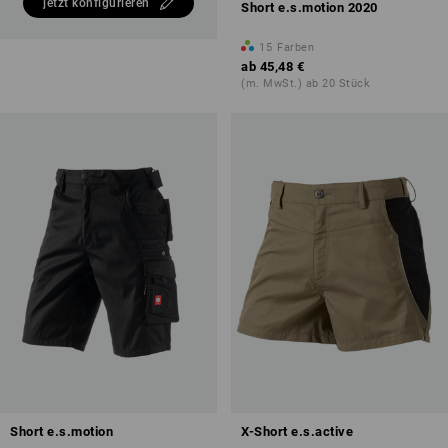
jetzt konfigurieren
Short e.s.motion 2020
15
Farben
ab
45,48 €
(m. MwSt.) ab 20 Stück
Short e.s.motion
X-Short e.s.active