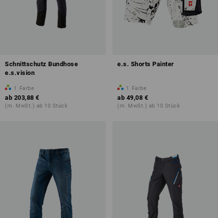
Schnittschutz Bundhose
e.s. Shorts Painter
e.s.vision
1
Farbe
1
Farbe
ab
203,88 €
ab
49,08 €
(m. MwSt.) ab 10 Stück
(m. MwSt.) ab 10 Stück