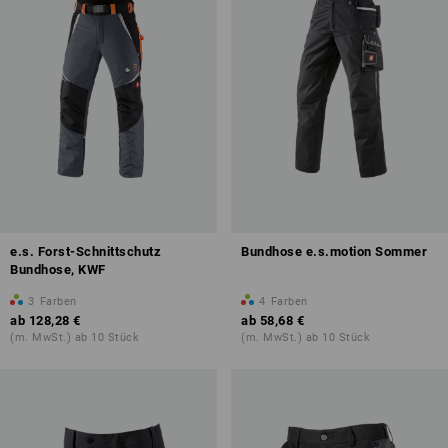
e.s. Forst-Schnittschutz
Bundhose e.s.motion Sommer
Bundhose, KWF
3
Farben
4
Farben
ab
128,28 €
ab
58,68 €
(m. MwSt.) ab 10 Stück
(m. MwSt.) ab 10 Stück