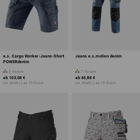
e.s. Cargo Worker-Jeans-Short
Jeans e.s.motion denim
POWERdenim
3
Farben
7
Farben
ab
103,08 €
ab
65,88 €
(m. MwSt.) ab 10 Stück
(m. MwSt.) ab 10 Stück