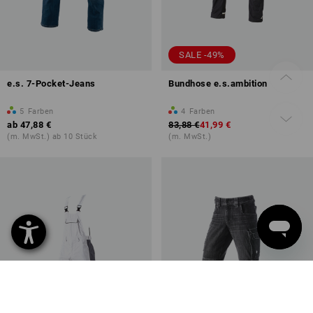
SALE -49%
e.s. 7-Pocket-Jeans
Bundhose e.s.ambition
5
Farben
4
Farben
ab
47,88 €
83,88 €
41,99 €
(m. MwSt.) ab 10 Stück
(m. MwSt.)