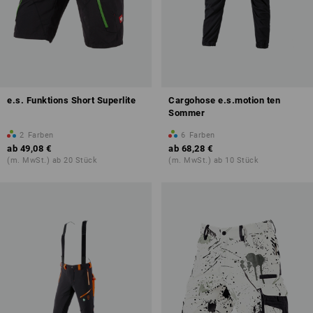
e.s. Funktions Short Superlite
Cargohose e.s.motion ten
Sommer
2
Farben
6
Farben
ab
49,08 €
ab
68,28 €
(m. MwSt.) ab 20 Stück
(m. MwSt.) ab 10 Stück