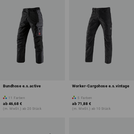
Bundhose e.s.active
Worker-Cargohose e.s.vintage
11
Farben
5
Farben
ab
46,68 €
ab
71,88 €
(m. MwSt.) ab 20 Stück
(m. MwSt.) ab 10 Stück