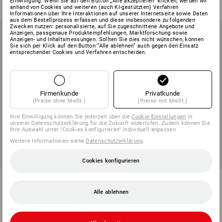
Einwilligung. Wenn Sie auf den Button „Alle akzeptieren“ klicken, werden wir
(m. MwSt.) ab 10 Stück
(m. MwSt.) ab 10 Stück
anhand von Cookies und weiteren (auch KI-gestützten) Verfahren
Informationen über Ihre Interaktionen auf unserer Internetseite sowie Daten
aus dem Bestellprozess erfassen und diese insbesondere zu folgenden
Zwecken nutzen: personalisierte, auf Sie zugeschnittene Angebote und
Anzeigen, passgenaue Produktempfehlungen, Marktforschung sowie
Anzeigen- und Inhaltsmessungen. Sollten Sie dies nicht wünschen, können
Sie sich per Klick auf den Button “Alle ablehnen” auch gegen den Einsatz
entsprechender Cookies und Verfahren entscheiden.
Firmenkunde
Privatkunde
(Preise ohne MwSt.)
(Preise mit MwSt.)
Ihre Einwilligung können Sie jederzeit über die
Cookie-Einstellungen
in
unserer Datenschutzerklärung für die Zukunft widerrufen. Zudem können Sie
Ihre Auswahl unter "Cookies konfigurieren" individuell anpassen
Weitere Informationen siehe
Datenschutzerklärung
.
Cookies konfigurieren
Cargohose e.s.vision stretch,
Short e.s.concrete light
Herren
Alle ablehnen
7
Farben
5
Farben
ab
68,28 €
ab
53,88 €
(m. MwSt.) ab 20 Stück
(m. MwSt.) ab 10 Stück