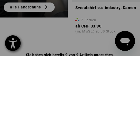
alle Handschuhe
Sweatshirt e.s.industry, Damen
7
Farben
ab
CHF 33.90
(m. MwSt.) ab 30 Stück
Sie haben sich bereits 9 von 9 Artikeln angesehen.
SERVICE 0800 - 800 335
SERVICE