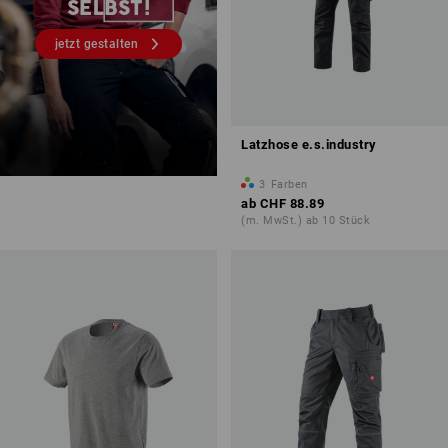
SELBST!
jetzt gestalten
Latzhose e.s.industry
3
Farben
ab
CHF 88.89
(m. MwSt.) ab 10 Stück