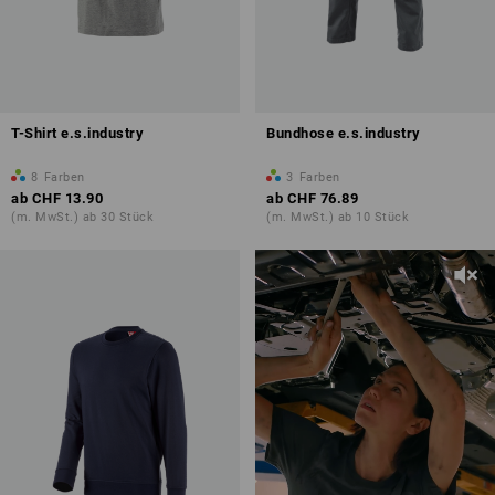
T-Shirt e.s.industry
Bundhose e.s.industry
8
Farben
3
Farben
ab
CHF 13.90
ab
CHF 76.89
(m. MwSt.) ab 30 Stück
(m. MwSt.) ab 10 Stück