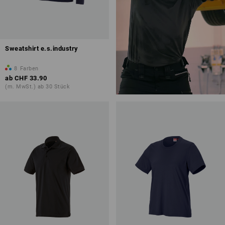
Sweatshirt e.s.industry
8
Farben
ab
CHF 33.90
(m. MwSt.) ab 30 Stück