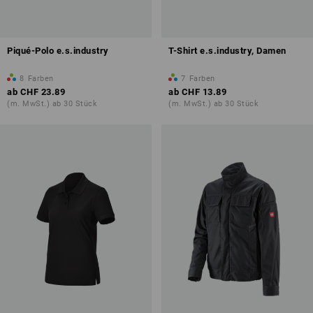
Piqué-Polo e.s.industry
T-Shirt e.s.industry, Damen
8
Farben
7
Farben
ab
CHF 23.89
ab
CHF 13.89
(m. MwSt.) ab 30 Stück
(m. MwSt.) ab 30 Stück