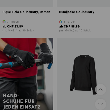
Pique-Polo e.s.industry, Damen
Bundjacke e.s.industry
7
Farben
3
Farben
ab
CHF 23.89
ab
CHF 88.89
(m. MwSt.) ab 30 Stück
(m. MwSt.) ab 10 Stück
HAND-
SCHUHE FÜR
JEDEN EINSATZ