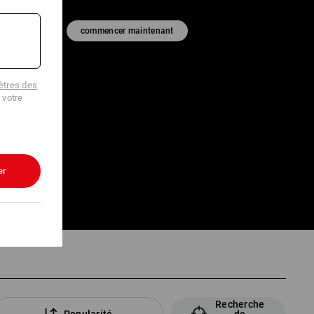
commencer maintenant
tres des
 votre
er
Recherche
Popularité
de