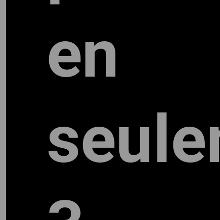
ALO
en
seule