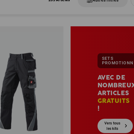
SETS
PROMOTIONN
AVEC DE
NOMBREU
ARTICLES
GRATUITS
!
Vers tous
les kits
d’offres