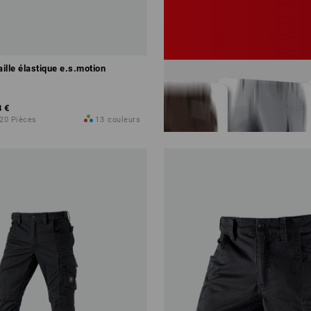
spéciales
aille élastique e.s.motion
8 €
 20 Pièces
13
couleurs
Configurer ce kit