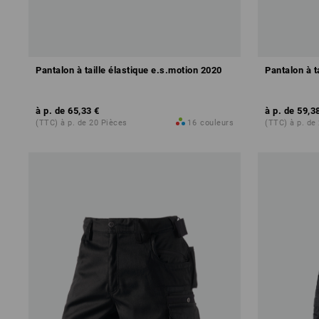
Pantalon à taille élastique e.s.motion 2020
Pantalon à t
à p. de
65,33 €
à p. de
59,3
(TTC) à p. de 20 Pièces
16
couleurs
(TTC) à p. de