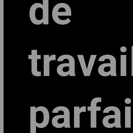
de
travai
parfai