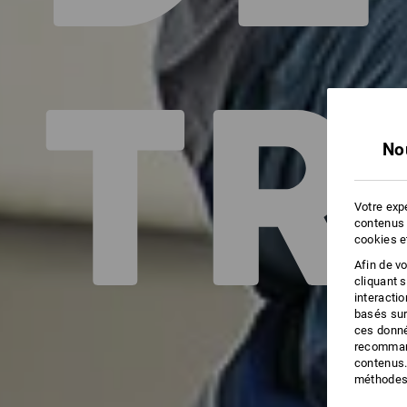
TR
No
Votre expé
contenus 
cookies e
Afin de v
cliquant 
interacti
basés sur
ces donné
recommand
contenus.
méthodes 