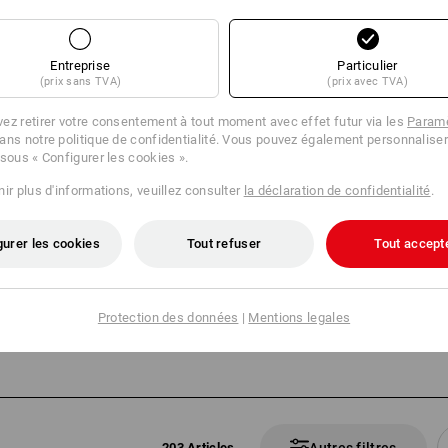
Entreprise
Particulier
(prix sans TVA)
(prix avec TVA)
ez retirer votre consentement à tout moment avec effet futur via les
Paramè
ans notre politique de confidentialité. Vous pouvez également personnaliser
 sous « Configurer les cookies ».
ir plus d'informations, veuillez consulter
la déclaration de confidentialité
.
gurer les cookies
Tout refuser
Tout accept
Protection des données
|
Mentions legales
203 Articles
Autres filtres