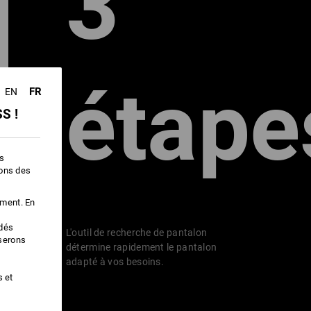
3
IL
étape
FR
EN
S !
es
ions des
ement. En
édés
L'outil de recherche de pantalon
iserons
détermine rapidement le pantalon
adapté à vos besoins.
s et