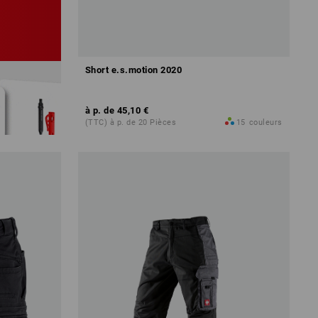
Short e.s.motion 2020
à p. de
45,10 €
(TTC) à p. de 20 Pièces
15
couleurs