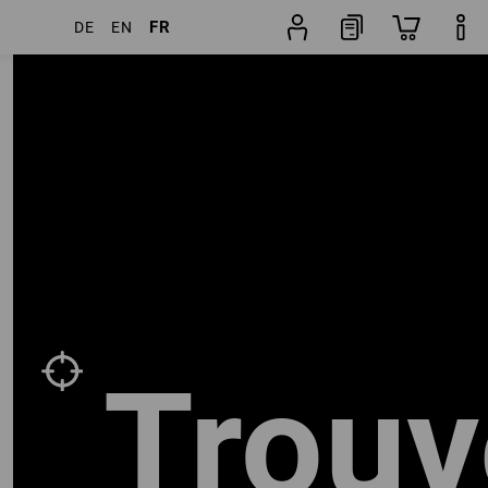
FR
DE
EN
Recherche
Popularité
de
pantalon
Trouv