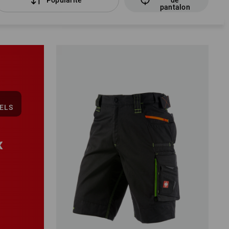
pantalon
ELS
X