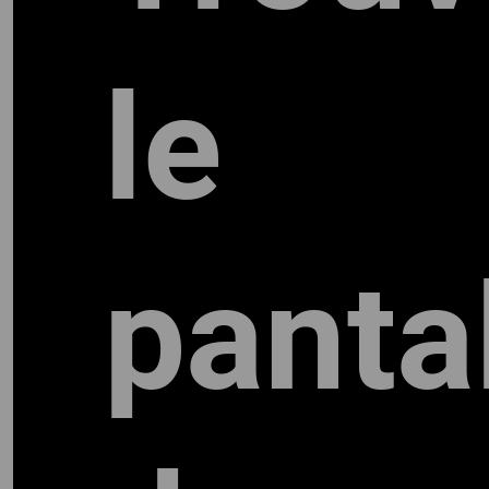
le
panta