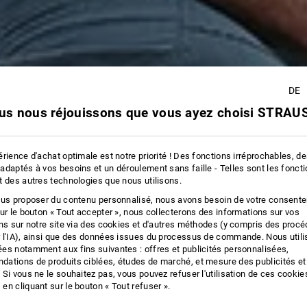
AVA
DE
us nous réjouissons que vous ayez choisi STRAUS
rience d'achat optimale est notre priorité ! Des fonctions irréprochables, d
adaptés à vos besoins et un déroulement sans faille - Telles sont les fonct
t des autres technologies que nous utilisons.
ous proposer du contenu personnalisé, nous avons besoin de votre consent
sur le bouton « Tout accepter », nous collecterons des informations sur vos
ons sur notre site via des cookies et d'autres méthodes (y compris des proc
 l'IA), ainsi que des données issues du processus de commande. Nous util
es notamment aux fins suivantes : offres et publicités personnalisées,
ations de produits ciblées, études de marché, et mesure des publicités et
 Si vous ne le souhaitez pas, vous pouvez refuser l'utilisation de ces cookie
en cliquant sur le bouton « Tout refuser ».