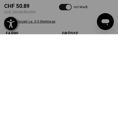
CHF 50.89
mit MwSt.
zzgl. Versandkosten
Lieferzeit ca. 3-5 Werktage
FARBE
GRÖSSE
44
wählen
wählen
carbongrau
Stück
WUNSCHMOTIV AB
1 STÜCK
Schnell & einfach