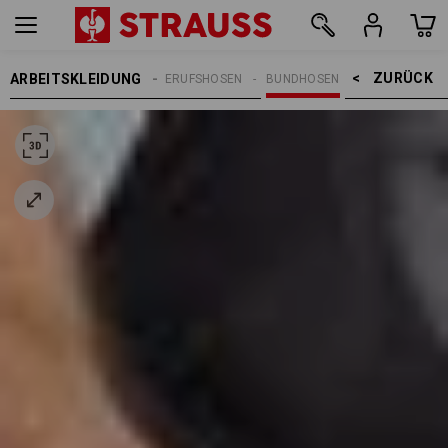
ZURÜCK    >
ARBEITSKLEIDUNG
REN
ARBEITSHOSEN
BERUFSHOSEN
BUNDHOSEN