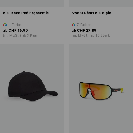
e.s. Knee Pad Ergonomic
Sweat Short e.s.e:pic
1
Farbe
7
Farben
ab
CHF 16.90
ab
CHF 27.89
(m. MwSt.) ab 3 Paar
(m. MwSt.) ab 10 Stück