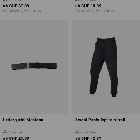
ab
CHF 37.89
ab
CHF 18.89
(m. MwSt.) ab 3 Stück
(m. MwSt.) ab 10 Stück
Ledergürtel Montana
Sweat Pants light e.s.trail
1
Farbe
4
Farben
ab
CHF 23.89
ab
CHF 42.89