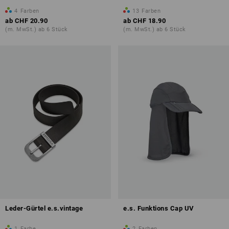
4
Farben
13
Farben
ab
CHF 20.90
ab
CHF 18.90
(m. MwSt.) ab 6 Stück
(m. MwSt.) ab 6 Stück
Leder-Gürtel e.s.vintage
e.s. Funktions Cap UV
1
Farbe
2
Farben