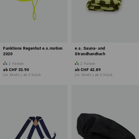
Funktions Regenhut e.s.motion
e.s. Sauna- und
2020
Strandhandtuch
2
Farben
2
Farben
ab
CHF 33.90
ab
CHF 42.89
(m. MwSt.) ab 3 Stück
(m. MwSt.) ab 3 Stück