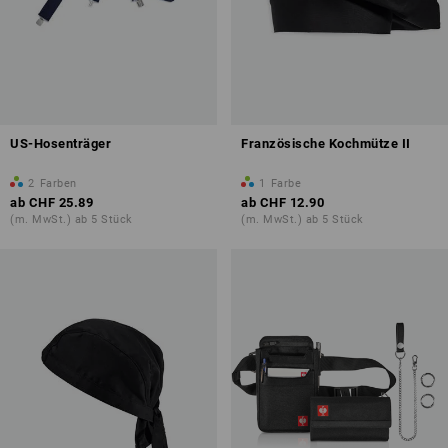
US-Hosenträger
Französische Kochmütze II
2
Farben
1
Farbe
ab
CHF 25.89
ab
CHF 12.90
(m. MwSt.) ab 5 Stück
(m. MwSt.) ab 5 Stück