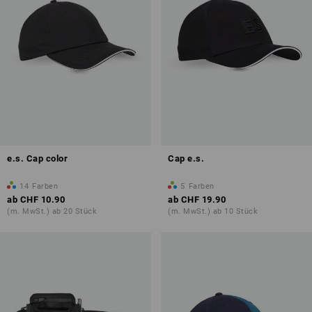
e.s. Cap color
Cap e.s.
14
Farben
5
Farben
ab
CHF 10.90
ab
CHF 19.90
(m. MwSt.) ab 20 Stück
(m. MwSt.) ab 10 Stück