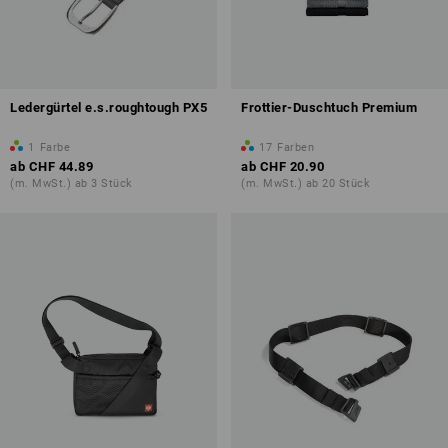
Ledergürtel e.s.roughtough PX5
Frottier-Duschtuch Premium
1
Farbe
17
Farben
ab
CHF 44.89
ab
CHF 20.90
(m. MwSt.) ab 3 Stück
(m. MwSt.) ab 20 Stück