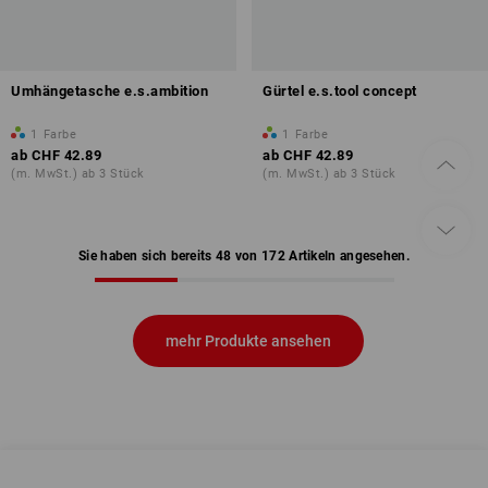
Umhängetasche e.s.ambition
Gürtel e.s.tool concept
1
Farbe
1
Farbe
ab
CHF 42.89
ab
CHF 42.89
(m. MwSt.) ab 3 Stück
(m. MwSt.) ab 3 Stück
Sie haben sich bereits 48 von 172 Artikeln angesehen.
mehr Produkte ansehen