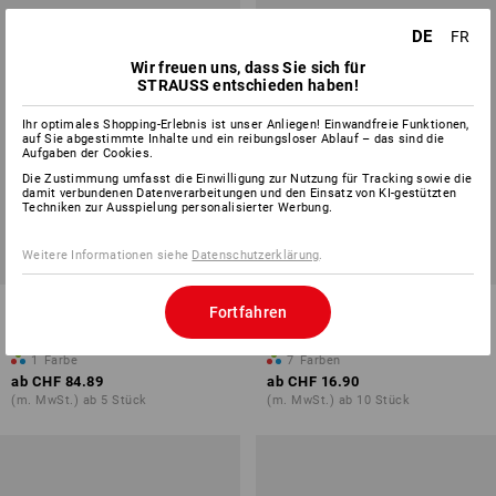
DE
FR
Wir freuen uns, dass Sie sich für
STRAUSS entschieden haben!
Ihr optimales Shopping-Erlebnis ist unser Anliegen! Einwandfreie Funktionen,
auf Sie abgestimmte Inhalte und ein reibungsloser Ablauf – das sind die
Aufgaben der Cookies.
Die Zustimmung umfasst die Einwilligung zur Nutzung für Tracking sowie die
damit verbundenen Datenverarbeitungen und den Einsatz von KI-gestützten
Techniken zur Ausspielung personalisierter Werbung.
Weitere Informationen siehe
Datenschutzerklärung
.
Dachdecker- und
e.s. Funktions-Cap light
Fortfahren
Zimmermannshut
1
Farbe
7
Farben
ab
CHF 84.89
ab
CHF 16.90
(m. MwSt.) ab 5 Stück
(m. MwSt.) ab 10 Stück