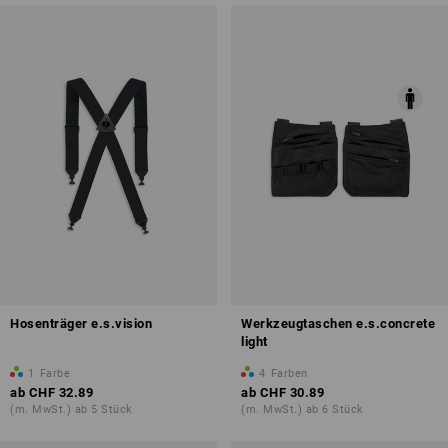
Hosenträger e.s.vision
Werkzeugtaschen e.s.concrete
light
1
Farbe
4
Farben
ab
CHF 32.89
ab
CHF 30.89
(m. MwSt.) ab 5 Stück
(m. MwSt.) ab 6 Stück