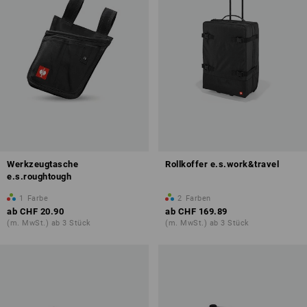
Werkzeugtasche
Rollkoffer e.s.work&travel
e.s.roughtough
1
Farbe
2
Farben
ab
CHF 20.90
ab
CHF 169.89
(m. MwSt.) ab 3 Stück
(m. MwSt.) ab 3 Stück