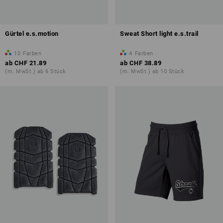
Gürtel e.s.motion
Sweat Short light e.s.trail
10
Farben
4
Farben
ab
CHF 21.89
ab
CHF 38.89
(m. MwSt.) ab 6 Stück
(m. MwSt.) ab 10 Stück