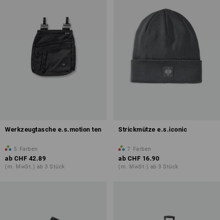
Werkzeugtasche e.s.motion ten
Strickmütze e.s.iconic
5
Farben
7
Farben
ab
CHF 42.89
ab
CHF 16.90
(m. MwSt.) ab 3 Stück
(m. MwSt.) ab 3 Stück