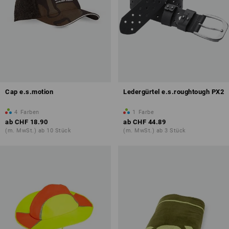
Cap e.s.motion
Ledergürtel e.s.roughtough PX2
4
Farben
1
Farbe
ab
CHF 18.90
ab
CHF 44.89
(m. MwSt.) ab 10 Stück
(m. MwSt.) ab 3 Stück