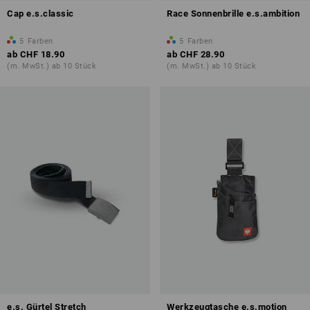
Cap e.s.classic
Race Sonnenbrille e.s.ambition
5
Farben
5
Farben
ab
CHF 18.90
ab
CHF 28.90
(m. MwSt.) ab 10 Stück
(m. MwSt.) ab 10 Stück
e.s. Gürtel Stretch
Werkzeugtasche e.s.motion