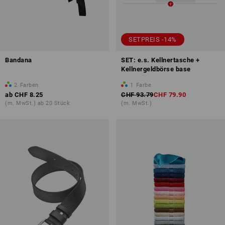
SETPREIS -14%
Bandana
SET: e.s. Kellnertasche +
Kellnergeldbörse base
2
Farben
1
Farbe
ab
CHF 8.25
CHF 93.79
CHF 79.90
(m. MwSt.) ab 20 Stück
(m. MwSt.)