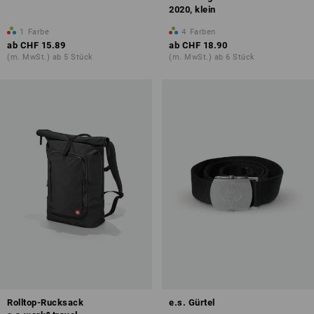
2020, klein
1
Farbe
4
Farben
ab
CHF 15.89
ab
CHF 18.90
(m. MwSt.) ab 5 Stück
(m. MwSt.) ab 6 Stück
Rolltop-Rucksack
e.s. Gürtel