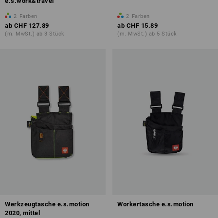
e.s.work&travel
2
Farben
2
Farben
ab
CHF 127.89
ab
CHF 15.89
(m. MwSt.) ab 3 Stück
(m. MwSt.) ab 5 Stück
Werkzeugtasche e.s.motion
Workertasche e.s.motion
2020, mittel