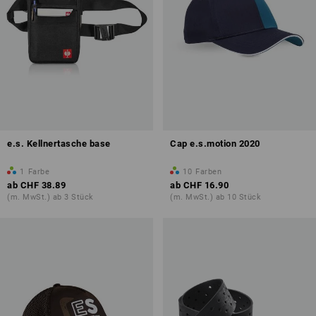
e.s. Kellnertasche base
Cap e.s.motion 2020
1
Farbe
10
Farben
ab
CHF 38.89
ab
CHF 16.90
(m. MwSt.) ab 3 Stück
(m. MwSt.) ab 10 Stück