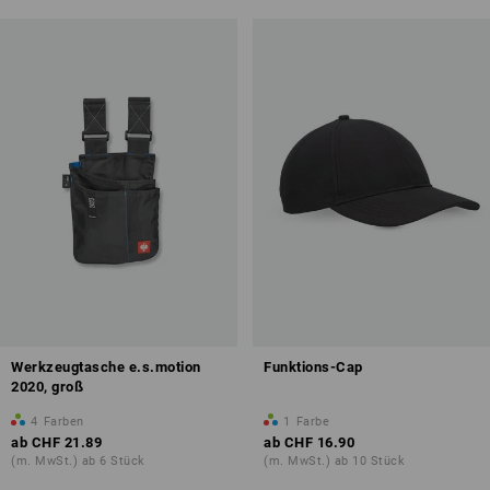
Werkzeugtasche e.s.motion
Funktions-Cap
2020, groß
4
Farben
1
Farbe
ab
CHF 21.89
ab
CHF 16.90
(m. MwSt.) ab 6 Stück
(m. MwSt.) ab 10 Stück