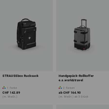
STRAUSSbox Rucksack
Handgepäck-Rollkoffer
e.s.work&travel
1
Farbe
2
Farben
CHF 142.89
ab
CHF 164.90
(m. MwSt.)
(m. MwSt.) ab 3 Stück