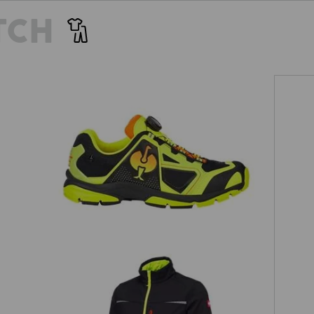
TCH
O2 Berufsschuhe e.s. Minkar II