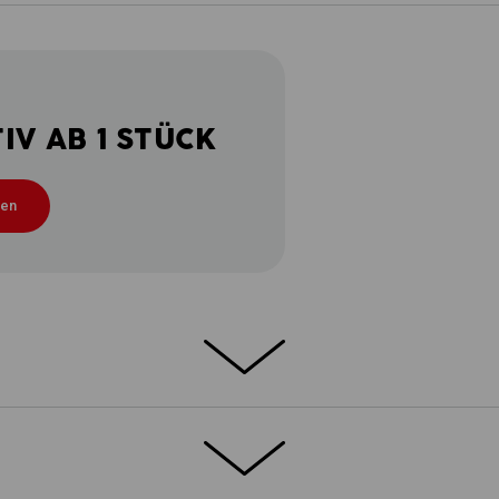
V AB 1 STÜCK
ten
 Smart und stark. Detailverliebt und
e.s.motion 2020 so konzipiert, dass sie