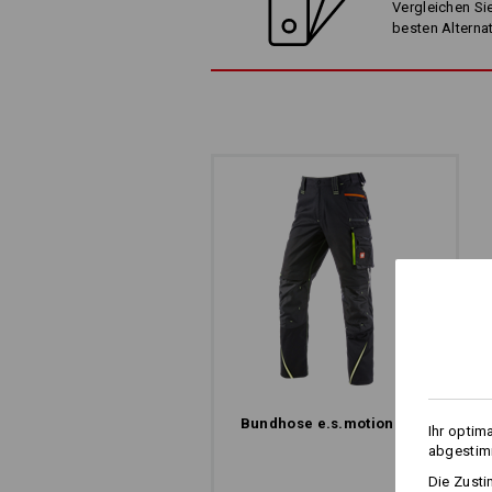
Vergleichen Sie
besten Alterna
ARBEITSHOSE MIT 
Und das gleich im doppelten Sinn. Di
Reißverschlüsse im hinteren Obersch
cool aus, sie sorgen auch für coole
raus, frische Luft rein – ganz schnell
Klima, auch bei schweißtreibenden J
Bundhose e.s.​motion 2020
Ihr optim
abgestimm
Die Zusti