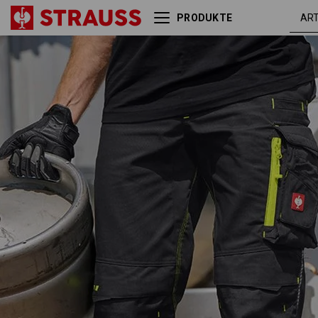
PRODUKTE
Bundhose e.s.motion
schwarz /
2020
warngelb /
warnorange