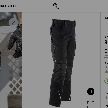
mit MwSt.
CHF 110.89
38
zzgl. Versan
HERR
A
#
B
C
zz
ab
ab
ab
F
1
G