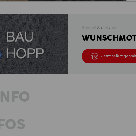
Schnell & einfach
WUNSCHMOTI
Jetzt selbst gestal
INFO
FOS
FRISCHER WIND FÜRS HANDWERK
Das Handwerk ist vielseitig und bunt.
durchdacht. Wir haben die Bundhose 