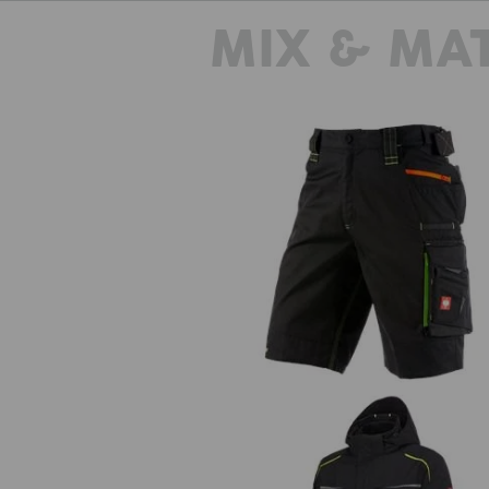
MIX & MA
Short e.s.motion 2020