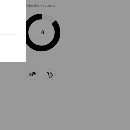
 –
t" für weitere Informationen.
Gleiche Features:
TEN
-Element, speziell zur direkten
0 Workertaschen.
18
Logoservice
eiterung