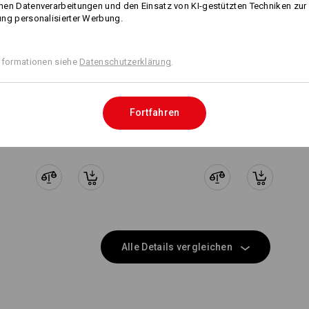
WORKERTASCHEN
Klicken Sie auf den Button "Datenblat
en Datenverarbeitungen und den Einsatz von KI-gestützten Techniken zur
Gleiche Features:
Gleiche Features:
ng personalisierter Werbung.
EINFACH ANKLET
Datenblatt
Breite Gürtelschlaufen mit Klett
Befestigung der e.s.motion 202
nformationen siehe
Datenschutzerklärung
.
21
18
Personalisierung:
Fortfahren
Selbst gestalten
NOCH MEHR PLATZ
+2 weitere Features
+3 weitere Features
arat erhältlichen Werkzeugtaschen sind die perfekte Taschenerw
und schaffen mehr Platz für Ihr Werkzeug!
Alle Details vergleichen
passende Taschen
passende Gürtel