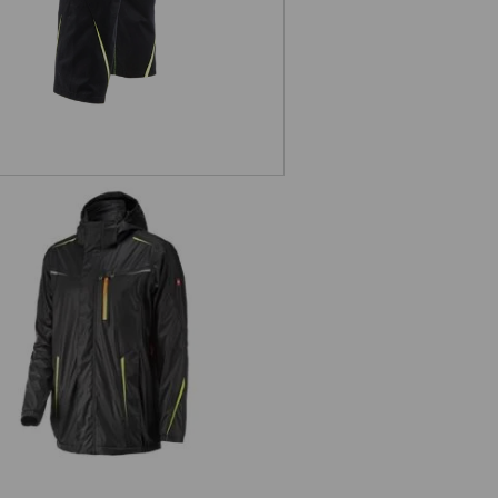
Regenjacke e.s.motion 2020
superflex