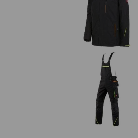
3 in 1 Funktionsjacke e.s.motion 2
Herren
Latzhose e.s.motion 2020