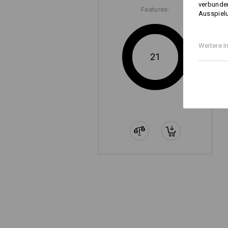
verbunden
Features:
Ausspielu
Weitere I
21
Die sep