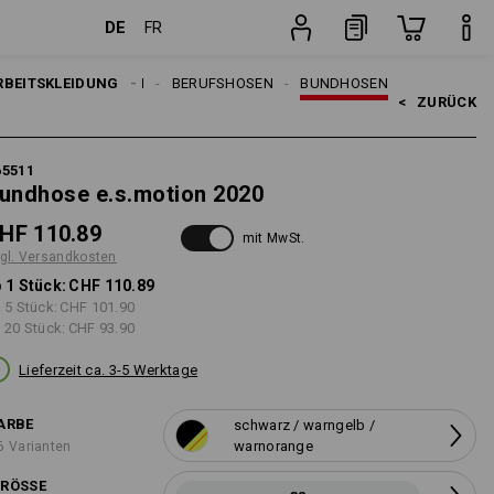
DE
FR
dkosten
Stück
EN
RBEITSKLEIDUNG
ARBEITSHOSEN
BERUFSHOSEN
BUNDHOSEN
<   
ZURÜCK
65511
undhose e.s.motion 2020
HF 110.89
mit MwSt.
gl. Versandkosten
 1 Stück:
CHF 110.89
 5 Stück:
CHF 101.90
 20 Stück:
CHF 93.90
Lieferzeit ca. 3-5 Werktage
ARBE
schwarz / warngelb /
warnorange
6 Varianten
RÖSSE