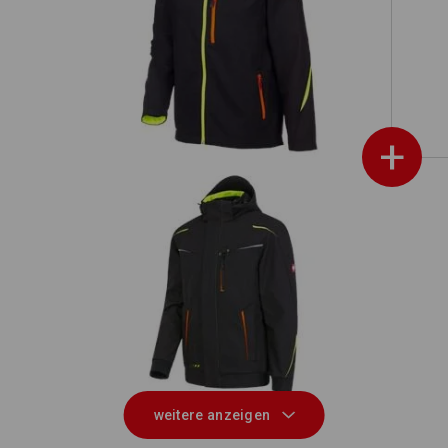
020,
Softshelljacke e.s.motion 2020
+
Winter Softshelljacke e.s.motion
2020, Herren
weitere anzeigen