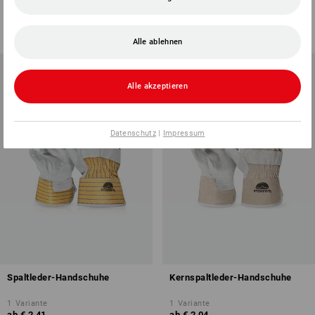
1
Variante
1
Variante
ab
€ 10,29
ab
€ 4,59
(m. MwSt.) ab 72 Paar
(m. MwSt.) ab 360 Paar
Alle ablehnen
Alle akzeptieren
Datenschutz
|
Impressum
Spaltleder-Handschuhe
Kernspaltleder-Handschuhe
1
Variante
1
Variante
ab
€ 2,41
ab
€ 2,04