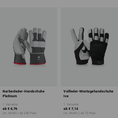
Narbenleder-Handschuhe
Vollleder-Montagehandschuhe
Platinum
Ice
1
Variante
1
Variante
ab
€ 6,76
ab
€ 7,14
(m. MwSt.) ab 240 Paar
(m. MwSt.) ab 72 Paar