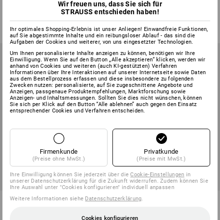
Wir freuen uns, dass Sie sich für
1
Farbe
1
Variante
STRAUSS entschieden haben!
ab
€ 6,04
ab
€ 4,83
(m. MwSt.) ab 360 Paar
(m. MwSt.) ab 120 Paar
Ihr optimales Shopping-Erlebnis ist unser Anliegen! Einwandfreie Funktionen,
auf Sie abgestimmte Inhalte und ein reibungsloser Ablauf - das sind die
Aufgaben der Cookies und weiterer, von uns eingesetzter Technologien.
Um Ihnen personalisierte Inhalte anzeigen zu können, benötigen wir Ihre
Einwilligung. Wenn Sie auf den Button „Alle akzeptieren“ klicken, werden wir
anhand von Cookies und weiteren (auch KI-gestützten) Verfahren
Informationen über Ihre Interaktionen auf unserer Internetseite sowie Daten
aus dem Bestellprozess erfassen und diese insbesondere zu folgenden
Zwecken nutzen: personalisierte, auf Sie zugeschnittene Angebote und
Anzeigen, passgenaue Produktempfehlungen, Marktforschung sowie
Anzeigen- und Inhaltsmessungen. Sollten Sie dies nicht wünschen, können
Sie sich per Klick auf den Button “Alle ablehnen” auch gegen den Einsatz
entsprechender Cookies und Verfahren entscheiden.
Firmenkunde
Privatkunde
(Preise ohne MwSt.)
(Preise mit MwSt.)
Ihre Einwilligung können Sie jederzeit über die
Cookie-Einstellungen
in
unserer Datenschutzerklärung für die Zukunft widerrufen. Zudem können Sie
Ihre Auswahl unter "Cookies konfigurieren" individuell anpassen
Weitere Informationen siehe
Datenschutzerklärung
.
Vollleder-Winterhandschuhe
Vollleder-Handschuhe Super
Yellowstone
Cookies konfigurieren