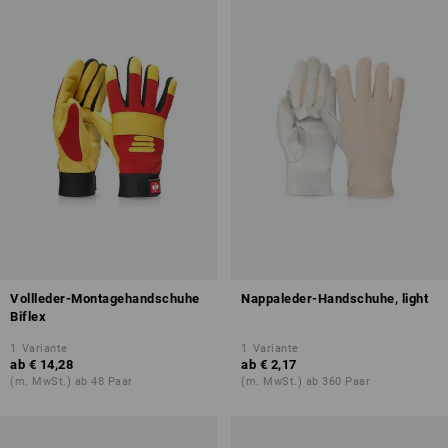
Vollleder-Montagehandschuhe
Nappaleder-Handschuhe, light
Biflex
1
Variante
1
Variante
ab
€ 14,28
ab
€ 2,17
(m. MwSt.) ab 48 Paar
(m. MwSt.) ab 360 Paar