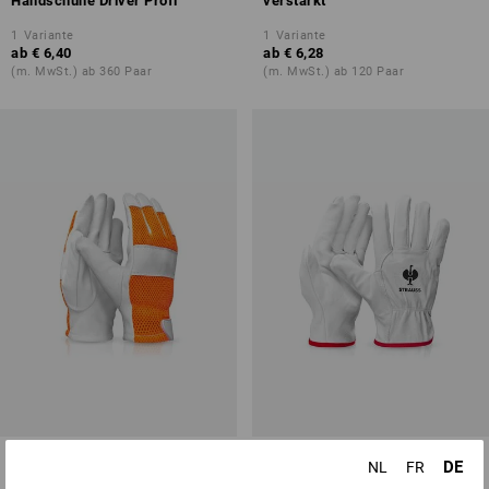
Handschuhe Driver Profi
verstärkt
1
Variante
1
Variante
ab
€ 6,40
ab
€ 6,28
(m. MwSt.) ab 360 Paar
(m. MwSt.) ab 120 Paar
e.s. Leder-Handschuhe Mesh
Nappaleder-Fahrer-
DE
NL
FR
Handschuhe Driver