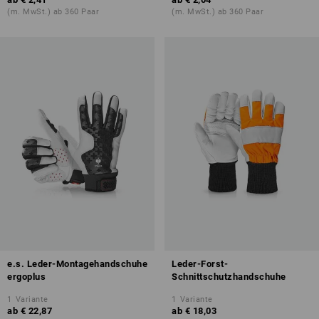
(m. MwSt.) ab 360 Paar
(m. MwSt.) ab 360 Paar
e.s. Leder-Montagehandschuhe
Leder-Forst-
ergoplus
Schnittschutzhandschuhe
1
Variante
1
Variante
ab
€ 22,87
ab
€ 18,03