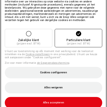
informatie over uw interacties op onze website via cookies en andere
methoden (inclusief AI-gestuurde procedures), evenals gegevens uit het
bestelproces. Wij gebruiken deze gegevens met name voor de volgende
doeleinden: gepersonaliseerde aanbiedingen en advertenties, nauwkeurige
productaanbevelingen, marktonderzoek en metingen van advertenties en
inhoud. Als u dit niet wenst, kunt u zich via de knop 'Alles weigeren' ook
verzetten tegen het gebruik van dergelijke cookies en methoden.
Zakelijke klant
Particuliere klant
(prijzen excl. BTW)
(prijzen incl. BTW)
U kunt uw toestemming op elk moment met werking voor de toekomst
intrekken via de
Cookie-instellingen
in ons privacybeleid. U kunt uw keuze
ook aanpassen onder “Cookies configureren”.
Zie voor meer informatie
de Gegevensbescherming
.
Cookies configureren
Alles weigeren
Alles accepteren