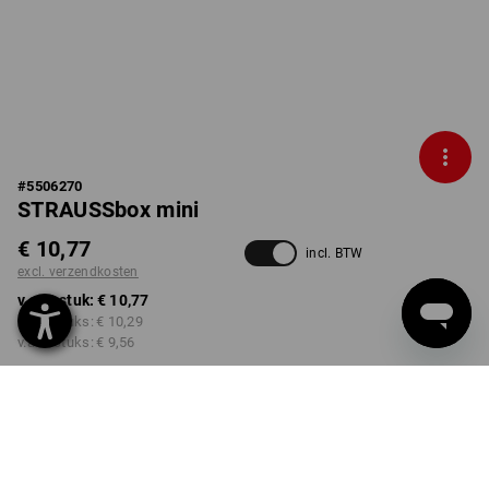
#
5506270
STRAUSSbox mini
€ 10,77
incl. BTW
excl. verzendkosten
v.a. 1 stuk:
€ 10,77
v.a. 2 stuks:
€ 10,29
v.a. 6 stuks:
€ 9,56
Levertijd ca. 3-5 werkdagen
KLEUR