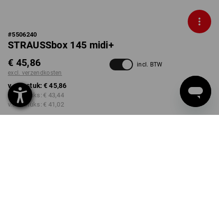
#
5506240
STRAUSSbox 145 midi+
€ 45,86
incl. BTW
excl. verzendkosten
v.a. 1 stuk:
€ 45,86
v.a. 2 stuks:
€ 43,44
v.a. 6 stuks:
€ 41,02
Levertijd ca. 3-5 werkdagen
KLEUR
zwart / rood
Kwantumkorting