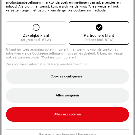
productaanbevelingen, marktonderzoek en metingen van advertenties en
inhoud. Als u dit niet wenst, kunt u zich via de knop 'Alles weigeren' ook
verzetten tegen het gebruik van dergelijke cookies en methoden.
Zakelijke klant
Particuliere klant
(prijzen excl. BTW)
(prijzen incl. BTW)
U kunt uw toestemming op elk moment met werking voor de toekomst
intrekken via de
Cookie-instellingen
in ons privacybeleid. U kunt uw keuze
ook aanpassen onder “Cookies configureren”.
Zie voor meer informatie
de Gegevensbescherming
.
Cookies configureren
Alles weigeren
Alles accepteren
Gegevensbescherming
|
Impressum