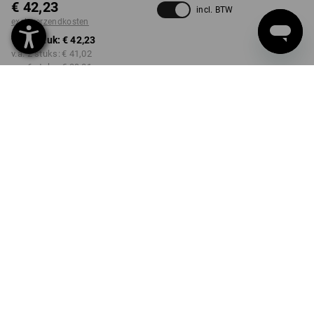
€ 42,23
incl. BTW
excl. verzendkosten
v.a. 1 stuk:
€ 42,23
v.a. 2 stuks:
€ 41,02
v.a. 6 stuks:
€ 39,81
Levertijd ca. 3-5 werkdagen
Kwantumkorting
v.a. 1 stuk
v.a. 2 stuks
v.a. 6 stuks
Besparingen:
Besparingen:
Besparingen:
0
%/
stuk
3
%/
stuks
6
%/
stuks
stuk
PRODUKT INFO