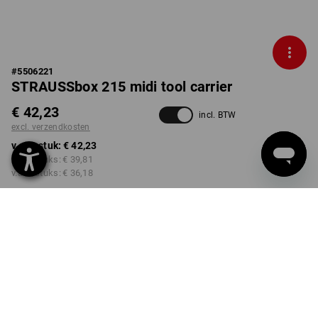
#
5506221
STRAUSSbox 215 midi tool carrier
€ 42,23
incl. BTW
excl. verzendkosten
v.a. 1 stuk:
€ 42,23
v.a. 2 stuks:
€ 39,81
v.a. 6 stuks:
€ 36,18
Levertijd ca. 3-5 werkdagen
Kwantumkorting
v.a. 1 stuk
v.a. 2 stuks
v.a. 6 stuks
Besparingen:
Besparingen:
Besparingen:
0
%/
stuk
6
%/
stuks
14
%/
stuks