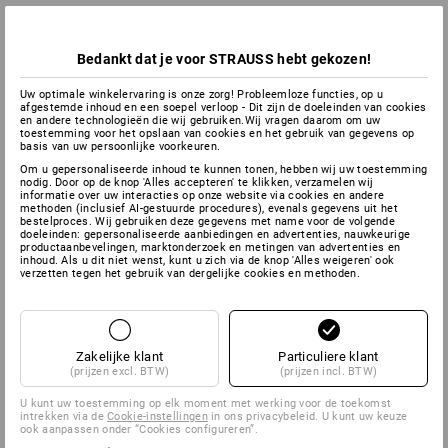
Bedankt dat je voor STRAUSS hebt gekozen!
Uw optimale winkelervaring is onze zorg! Probleemloze functies, op u
afgestemde inhoud en een soepel verloop - Dit zijn de doeleinden van cookies
en andere technologieën die wij gebruiken.Wij vragen daarom om uw
toestemming voor het opslaan van cookies en het gebruik van gegevens op
basis van uw persoonlijke voorkeuren.
Om u gepersonaliseerde inhoud te kunnen tonen, hebben wij uw toestemming
nodig. Door op de knop 'Alles accepteren' te klikken, verzamelen wij
informatie over uw interacties op onze website via cookies en andere
methoden (inclusief AI-gestuurde procedures), evenals gegevens uit het
bestelproces. Wij gebruiken deze gegevens met name voor de volgende
doeleinden: gepersonaliseerde aanbiedingen en advertenties, nauwkeurige
productaanbevelingen, marktonderzoek en metingen van advertenties en
inhoud. Als u dit niet wenst, kunt u zich via de knop 'Alles weigeren' ook
verzetten tegen het gebruik van dergelijke cookies en methoden.
Zakelijke klant
Particuliere klant
(prijzen excl. BTW)
(prijzen incl. BTW)
U kunt uw toestemming op elk moment met werking voor de toekomst
intrekken via de
Cookie-instellingen
in ons privacybeleid. U kunt uw keuze
ook aanpassen onder “Cookies configureren”.