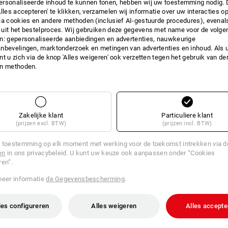
rsonaliseerde inhoud te kunnen tonen, hebben wij uw toestemming nodig. 
Alles accepteren' te klikken, verzamelen wij informatie over uw interacties o
INFO
ia cookies en andere methoden (inclusief AI-gestuurde procedures), evenal
uit het bestelproces. Wij gebruiken deze gegevens met name voor de volge
n: gepersonaliseerde aanbiedingen en advertenties, nauwkeurige
nbevelingen, marktonderzoek en metingen van advertenties en inhoud. Als u 
t u zich via de knop 'Alles weigeren' ook verzetten tegen het gebruik van der
BESCHRIJVING
en methoden.
Deksel-gereedschapspaneel me
uitneembaar gereedschapspane
voorkant en 10 verschillende 
Zakelijke klant
Particuliere klant
(prijzen excl. BTW)
(prijzen incl. BTW)
Passend bij:
STRAUSSbox 145 large
 toestemming op elk moment met werking voor de toekomst intrekken via 
STRAUSSbox 165 large
en
in ons privacybeleid. U kunt uw keuze ook aanpassen onder “Cookies
STRAUSSbox 280 large
ren”.
meer informatie
de Gegevensbescherming
.
es configureren
Alles weigeren
Alles accepte