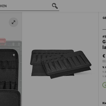
incl. BTW
€ 39,81
excl. verzendkosten
HANDGEREEDSCHAPPEN
G
#
G
l
€
ex
v.
v.
v.
Kw