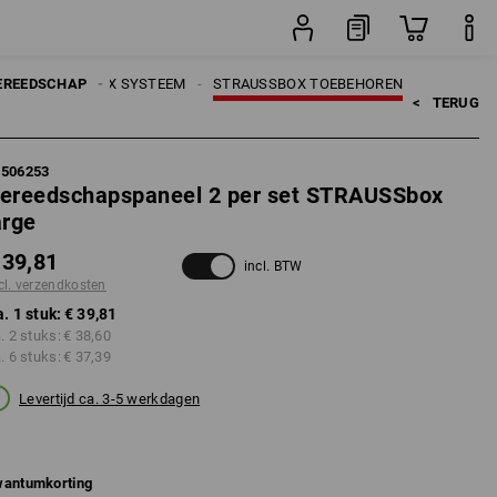
stuk
EREEDSCHAP
STRAUSSBOX SYSTEEM
STRAUSSBOX TOEBEHOREN
<   
TERUG
5506253
ereedschapspaneel 2 per set STRAUSSbox
arge
 39,81
incl. BTW
cl. verzendkosten
a. 1 stuk:
€ 39,81
a. 2 stuks:
€ 38,60
a. 6 stuks:
€ 37,39
Levertijd ca. 3-5 werkdagen
antumkorting