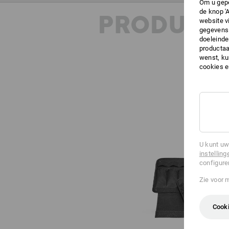
Om u gepe
de knop '
PRODUKT 
website v
gegevens 
doeleinde
productaa
wenst, kun
cookies 
U kunt uw
instelling
configure
Zie voor 
Cooki