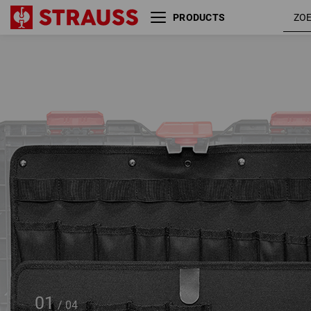
PRODUCTS
Gereedschapspaneel 2 per set
STRAUSSbox large
01
/
04