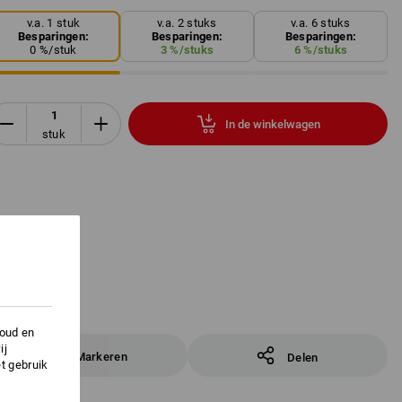
v.a. 1 stuk
v.a. 2 stuks
v.a. 6 stuks
Besparingen:
Besparingen:
Besparingen:
0
%/
stuk
3
%/
stuks
6
%/
stuks
In de winkelwagen
stuk
houd en
ij
Markeren
Delen
t gebruik