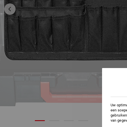
Uw optima
een soepe
gebruiken
van gegev