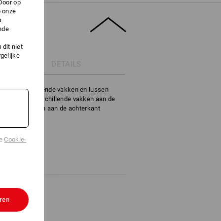
Door op
p onze
s
nde
dit niet
gelijke
DETAILS
t 11 verschillende vakken en lussen
el met 15 verschillende vakken aan de
vakken en lussen aan de achterkant
de
Cookie-
ren