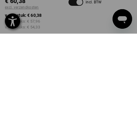
€ 60,38
incl. BTW
excl. verzendkosten
v.a. 1 stuk:
€ 60,38
v.a. 2 stuks:
€ 57,96
v.a. 6 stuks:
€ 54,33
Levertijd ca. 3-5 werkdagen
Kwantumkorting
v.a. 1 stuk
v.a. 2 stuks
v.a. 6 stuks
Besparingen:
Besparingen:
Besparingen:
0
%/
stuk
4
%/
stuks
10
%/
stuks
stuk
PRODUKT INFO