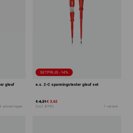
SETPRIJS -14%
er gleuf
e.s. 2-C spanningstester gleuf set
€ 4,21
€ 3,62
4
uitvoeringen
(incl. BTW)
1
variant