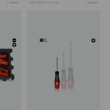
1
variant
(incl. BTW) v.a. 6 sets
1
variant