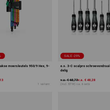
%
SALE -29%
akse moersleutels 950/9 Hex, 9-
e.s. 3-C scalpro schroevendraai
delig
,13
v.a.
€ 68,73
v.a.
€ 48,28
1
variant
(incl. BTW) v.a. 6 sets