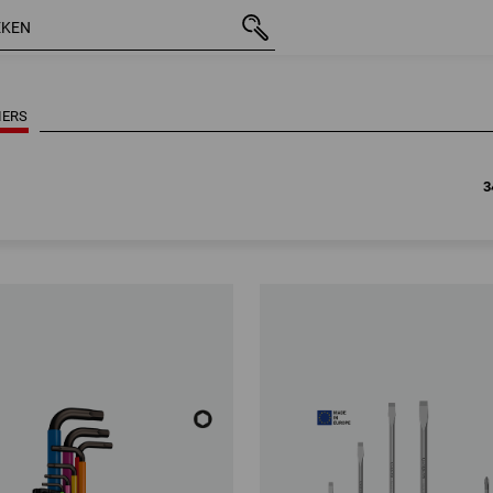
3
IERS
3