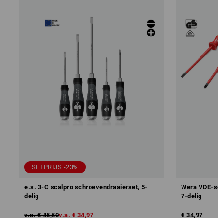
SETPRIJS -23%
e.s. 3-C scalpro schroevendraaierset, 5-
Wera VDE-sc
delig
7-delig
v.a.
€ 45,50
v.a.
€ 34,97
€ 34,97