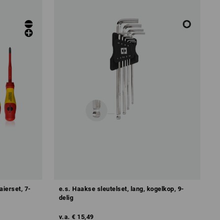
ierset, 7-
e.s. Haakse sleutelset, lang, kogelkop, 9-
delig
v.a.
€ 15,49