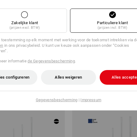
Zakelijke klant
Particuliere klant
(prijzen excl. BTW)
(prijzen incl. BTW)
%
 toestemming op elk moment met werking voor de toekomst intrekken via 
en
in ons privacybeleid. U kunt uw keuze ook aanpassen onder “Cookies
ren”.
rkplaats-schroevendraaier TX,
Dopsleutelset, dwarsgreep, SW, 
meer informatie
de Gegevensbescherming
.
v.a.
€ 24,08
v.a.
€ 23,60
a. 6 sets
1
variant
(incl. BTW) v.a. 6 sets
es configureren
Alles weigeren
Alles accepte
Gegevensbescherming
|
Impressum