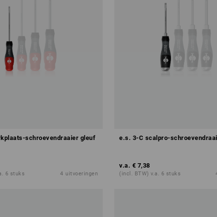
rkplaats-schroevendraaier gleuf
e.s. 3-C scalpro-schroevendraai
v.a.
€ 7,38
a. 6 stuks
4
uitvoeringen
(incl. BTW) v.a. 6 stuks