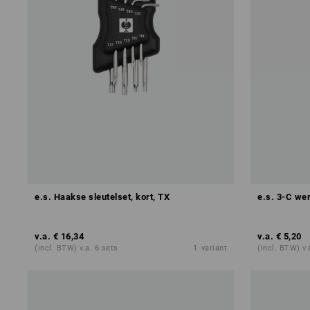
e.s. Haakse sleutelset, kort, TX
e.s. 3-C we
v.a.
€ 16,34
v.a.
€ 5,20
(incl. BTW) v.a. 6 sets
1
variant
(incl. BTW) v.