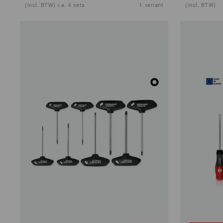
(incl. BTW) v.a. 6 sets
1
variant
(incl. BTW)