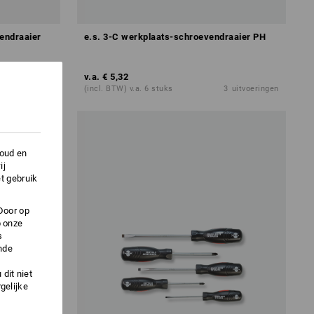
endraaier
e.s. 3-C werkplaats-schroevendraaier PH
v.a.
€ 5,32
1
variant
(incl. BTW) v.a. 6 stuks
3
uitvoeringen
houd en
ij
t gebruik
Door op
p onze
s
nde
dit niet
gelijke