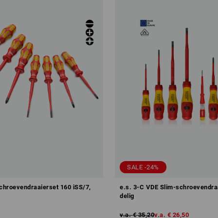
SALE -24%
hroevendraaierset 160 iSS/7,
e.s. 3-C VDE Slim-schroevendraa
delig
v.a.
€ 35,20
v.a.
€ 26,50