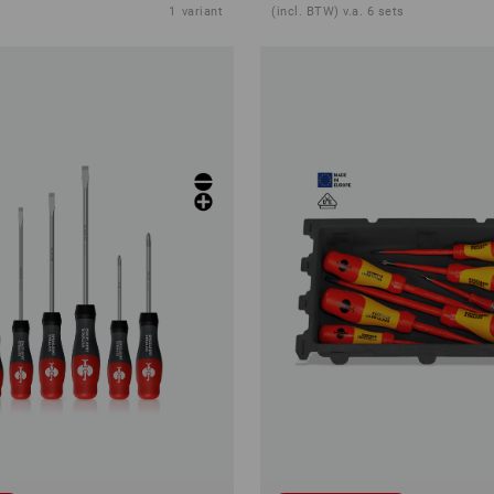
1
variant
(incl. BTW) v.a. 6 sets