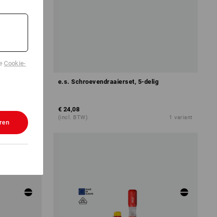
de
Cookie-
4-delig
e.s. Schroevendraaierset, 5-delig
€ 24,08
1
variant
(incl. BTW)
1
variant
ren