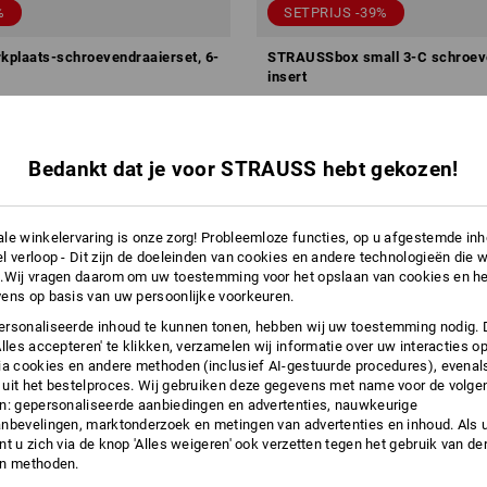
%
SETPRIJS -39%
rkplaats-schroevendraaierset, 6-
STRAUSSbox small 3-C schroev
insert
v.a.
€ 24,08
v.a.
€ 39,92
v.a.
€ 24,08
a. 6 sets
1
variant
(incl. BTW) v.a. 6 sets
Bedankt dat je voor STRAUSS hebt gekozen!
le winkelervaring is onze zorg! Probleemloze functies, op u afgestemde in
l verloop - Dit zijn de doeleinden van cookies en andere technologieën die w
.Wij vragen daarom om uw toestemming voor het opslaan van cookies en he
ens op basis van uw persoonlijke voorkeuren.
rsonaliseerde inhoud te kunnen tonen, hebben wij uw toestemming nodig. 
Alles accepteren' te klikken, verzamelen wij informatie over uw interacties o
ia cookies en andere methoden (inclusief AI-gestuurde procedures), evenal
uit het bestelproces. Wij gebruiken deze gegevens met name voor de volge
n: gepersonaliseerde aanbiedingen en advertenties, nauwkeurige
nbevelingen, marktonderzoek en metingen van advertenties en inhoud. Als u 
t u zich via de knop 'Alles weigeren' ook verzetten tegen het gebruik van der
en methoden.