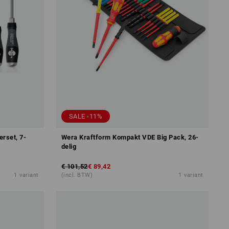
SALE -11%
erset, 7-
Wera Kraftform Kompakt VDE Big Pack, 26-
delig
€ 101,52
€ 89,42
1
variant
(incl. BTW)
1
variant