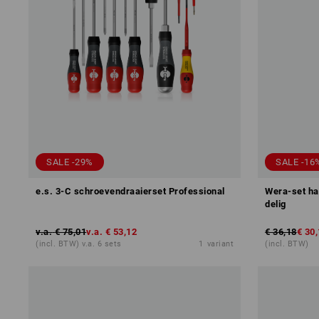
SALE -29%
SALE -16
e.s. 3-C schroevendraaierset Professional
Wera-set ha
delig
v.a.
€ 75,01
v.a.
€ 53,12
€ 36,18
€ 30
(incl. BTW) v.a. 6 sets
1
variant
(incl. BTW)