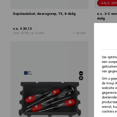
SALE -38
Dopsleutelset, dwarsgreep, TX, 8-delig
e.s. 3-C we
delig
v.a.
€ 30,13
v.a.
€ 39,45
(incl. BTW) v.a. 6 sets
1
variant
(incl. BTW) v.
Uw optima
een soepe
gebruiken
van gegev
Om u gepe
de knop '
website v
gegevens 
doeleinde
productaa
wenst, kun
cookies 