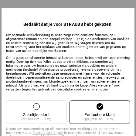
Bedankt dat je voor STRAUSS hebt gekozen!
Uw optimale winkelervaring is onze zorg! Probleemloze functies, op u
afgestemde inhoud en een soepel verloop - Dit zijn de doeleinden van cookies
en andere technologieën die wij gebruiken.Wij vragen daarom om uw
toestemming voor het opslaan van cookies en het gebruik van gegevens op
basis van uw persoonlijke voorkeuren.
Om u gepersonaliseerde inhoud te kunnen tonen, hebben wij uw toestemming
nodig. Door op de knop 'Alles accepteren' te klikken, verzamelen wij
informatie over uw interacties op onze website via cookies en andere
methoden (inclusief AI-gestuurde procedures), evenals gegevens uit het
bestelproces. Wij gebruiken deze gegevens met name voor de volgende
doeleinden: gepersonaliseerde aanbiedingen en advertenties, nauwkeurige
productaanbevelingen, marktonderzoek en metingen van advertenties en
inhoud. Als u dit niet wenst, kunt u zich via de knop 'Alles weigeren' ook
verzetten tegen het gebruik van dergelijke cookies en methoden.
Zakelijke klant
Particuliere klant
(prijzen excl. BTW)
(prijzen incl. BTW)
U kunt uw toestemming op elk moment met werking voor de toekomst
intrekken via de
Cookie-instellingen
in ons privacybeleid. U kunt uw keuze