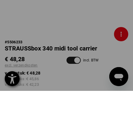
#
5506233
STRAUSSbox 340 midi tool carrier
€ 48,28
incl. BTW
excl. verzendkosten
v.a. 1 stuk:
€ 48,28
v.a. 2 stuks:
€ 45,86
v.a. 6 stuks:
€ 42,23
Levertijd ca. 3-5 werkdagen
Kwantumkorting
v.a. 1 stuk
v.a. 2 stuks
v.a. 6 stuks
Besparingen:
Besparingen:
Besparingen: