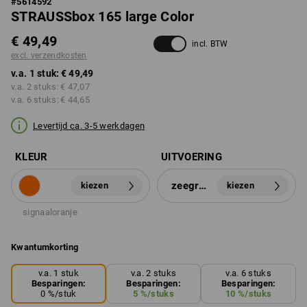
#
5614592
STRAUSSbox 165 large Color
€ 49,49
incl. BTW
excl. verzendkosten
v.a. 1 stuk:
€ 49,49
v.a. 2 stuks:
€ 47,07
v.a. 6 stuks:
€ 44,65
Levertijd ca. 3-5 werkdagen
KLEUR
UITVOERING
zeegroen
kiezen
kiezen
signaaloranje
Kwantumkorting
v.a. 1 stuk
v.a. 2 stuks
v.a. 6 stuks
Besparingen:
Besparingen:
Besparingen:
0
%/
stuk
5
%/
stuks
10
%/
stuks