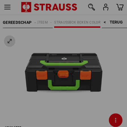
TERUG    >
GEREEDSCHAP
EN
STRAUSSBOX SYSTEEM
STRAUSSBOX BOXEN COLOR