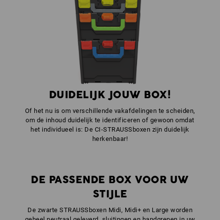
1
x
STRAUSSbox sluitingen
kleur: signaaloranje
1
x
STRAUSSbox frontgreep uni + dekselgreep
kleur: zeegroen
DUIDELIJK JOUW BOX!
Of het nu is om verschillende vakafdelingen te scheiden,
om de inhoud duidelijk te identificeren of gewoon omdat
het individueel is: De CI-STRAUSSboxen zijn duidelijk
herkenbaar!
DE PASSENDE BOX VOOR UW
STIJLE
De zwarte STRAUSSboxen Midi, Midi+ en Large worden
geheel neutraal geleverd, sluitingen en handgrepen in uw