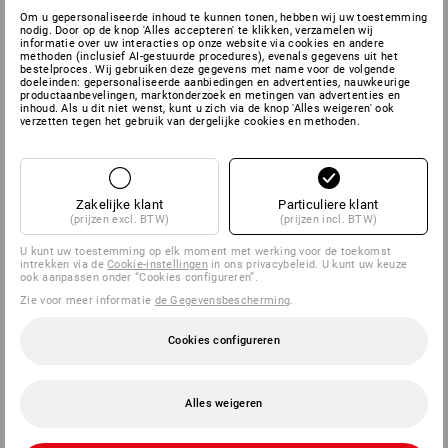
ALTIJD EEN GOEDE
Om u gepersonaliseerde inhoud te kunnen tonen, hebben wij uw toestemming
nodig. Door op de knop 'Alles accepteren' te klikken, verzamelen wij
VERBINDING
informatie over uw interacties op onze website via cookies en andere
methoden (inclusief AI-gestuurde procedures), evenals gegevens uit het
bestelproces. Wij gebruiken deze gegevens met name voor de volgende
doeleinden: gepersonaliseerde aanbiedingen en advertenties, nauwkeurige
productaanbevelingen, marktonderzoek en metingen van advertenties en
inhoud. Als u dit niet wenst, kunt u zich via de knop 'Alles weigeren' ook
verzetten tegen het gebruik van dergelijke cookies en methoden.
Zakelijke klant
Particuliere klant
(prijzen excl. BTW)
(prijzen incl. BTW)
U kunt uw toestemming op elk moment met werking voor de toekomst
intrekken via de
Cookie-instellingen
in ons privacybeleid. U kunt uw keuze
ook aanpassen onder “Cookies configureren”.
Zie voor meer informatie
de Gegevensbescherming
.
Cookies configureren
Alles weigeren
Binnen het systeem kan elke box met elke willekeurige