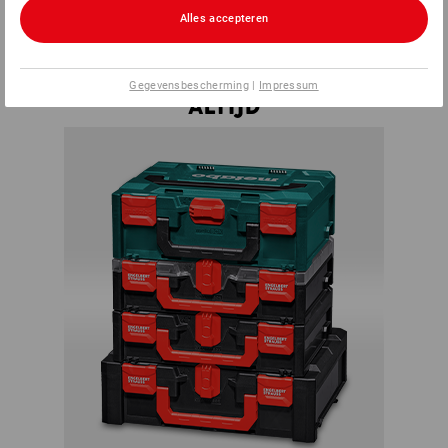
STRAUSSbox worden verbonden. Aan creativiteit en
Alles accepteren
individuele behoeften zijn hierbij vrijwel geen grenzen
gesteld.
PAST
Gegevensbescherming
|
Impressum
ALTIJD