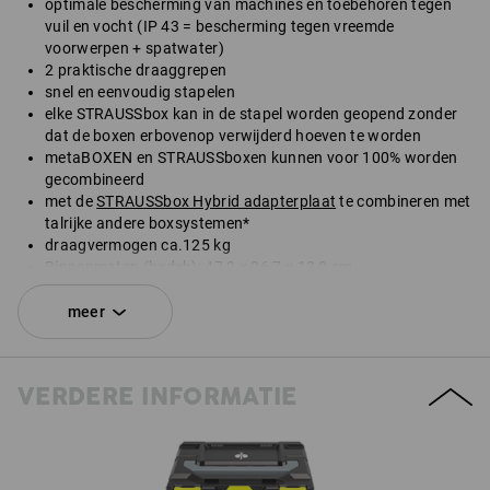
optimale bescherming van machines en toebehoren tegen
vuil en vocht (IP 43 = bescherming tegen vreemde
voorwerpen + spatwater)
2 praktische draaggrepen
snel en eenvoudig stapelen
elke STRAUSSbox kan in de stapel worden geopend zonder
dat de boxen erbovenop verwijderd hoeven te worden
metaBOXEN en STRAUSSboxen kunnen voor 100% worden
gecombineerd
met de
STRAUSSbox Hybrid adapterplaat
te combineren met
talrijke andere boxsystemen*
draagvermogen ca.125 kg
Binnenmaten (bxdxh): 47,9 x 26,7 x 13,0 cm
Buitenmaten (bxdxh): 49,6 x 29,6 x 16,5 cm
meer
*Niet inbegrepen in de leveringsomvang.
VERDERE INFORMATIE
SET BESTAANDE UIT:
1
x
STRAUSSbox 165 large N
kleur: zwart