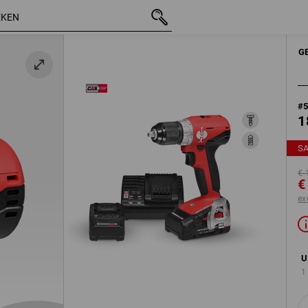
incl. BTW
€ 169,28
0Ah Li-Ion accu + lader-set
€ 96,68
excl. verzendkosten
ELEKTROARTIKELE
G
#
1
S
€ 
€
ex
U
1