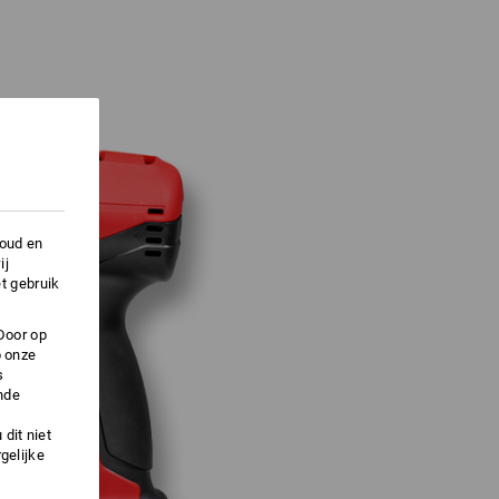
houd en
ij
t gebruik
Door op
p onze
s
nde
dit niet
gelijke