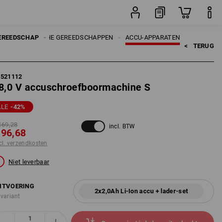
set
N
EREEDSCHAP
ELEKTRISCHE GEREEDSCHAPPEN
ACCU-APPARATEN
<   
TERUG
5521112
8,0 V accuschroefboormachine S
ALE
-42
%
169,28
incl. BTW
 96,68
cl. verzendkosten
Niet leverbaar
ITVOERING
2x2,0Ah Li-Ion accu + lader-set
 variant