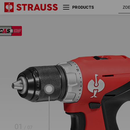
PRODUCTS
18,0 V
2x2,
accuschroefboormachine S
01
/
07