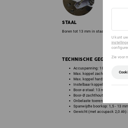
STAAL
Boren tot 13 mm in staal
U kunt uw
instelling
configure
Zie voor 
TECHNISCHE GEGEVENS:
Accuspanning: 18,0 V
Cooki
Max. koppel zacht: 25 Nm
Max. koppel hard: 60 Nm
Instelbaar koppel: 0,5 - 5 Nm
Boor-ø staal: 13 mm
Boor-Ø zachthout: 32 mm
Onbelaste toerentallen: 0 - 550/
Spanwijdte boorkop: 1,5 - 13 m
Gewicht (met accupack 2,0 Ah): 