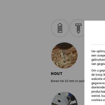
Uw optima
een soepe
gebruiken
van gegev
Om u gepe
HOUT
de knop '
website v
Boren tot 32 mm in zachthout
gegevens 
doeleinde
productaa
wenst, kun
cookies 