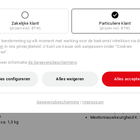
Zakelijke klant
Particuliere klant
(prijzen excl. BTW)
(prijzen incl. BTW)
 toestemming op elk moment met werking voor de toekomst intrekken via 
en
in ons privacybeleid. U kunt uw keuze ook aanpassen onder “Cookies
ren”.
meer informatie
de Gegevensbescherming
.
VIBRATIE:
Boren metaal: 2,3 m/s²
es configureren
Alles weigeren
Alles accepte
Meetonnauwkeurigheid K: 
GELUIDSEMISSIE:
Gegevensbescherming
|
Impressum
Geluidsdrukniveau: 72 dB(
0 - 1850 /min
Geluidsdruk (LwA): 83 dB(
m
Meetonnauwkeurigheid K: 
ca. 1,3 kg