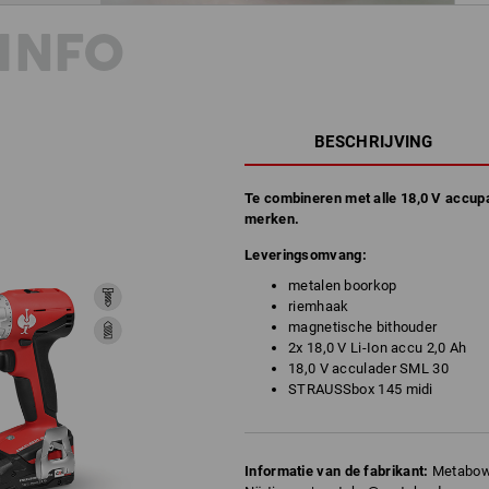
INFO
BESCHRIJVING
Te combineren met alle 18,0 V accu
merken.
Leveringsomvang:
metalen boorkop
riemhaak
magnetische bithouder
2x 18,0 V Li-Ion accu 2,0 Ah
18,0 V acculader SML 30
STRAUSSbox 145 midi
Informatie van de fabrikant:
Metabowe