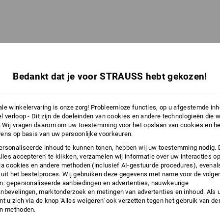
Bedankt dat je voor STRAUSS hebt gekozen!
le winkelervaring is onze zorg! Probleemloze functies, op u afgestemde in
l verloop - Dit zijn de doeleinden van cookies en andere technologieën die w
.Wij vragen daarom om uw toestemming voor het opslaan van cookies en he
ens op basis van uw persoonlijke voorkeuren.
rsonaliseerde inhoud te kunnen tonen, hebben wij uw toestemming nodig. 
Alles accepteren' te klikken, verzamelen wij informatie over uw interacties o
ia cookies en andere methoden (inclusief AI-gestuurde procedures), evenal
uit het bestelproces. Wij gebruiken deze gegevens met name voor de volge
n: gepersonaliseerde aanbiedingen en advertenties, nauwkeurige
nbevelingen, marktonderzoek en metingen van advertenties en inhoud. Als u 
t u zich via de knop 'Alles weigeren' ook verzetten tegen het gebruik van der
en methoden.