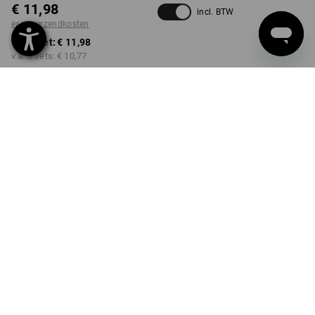
€ 11,98
incl. BTW
excl. verzendkosten
v.a. 1 set:
€ 11,98
v.a. 6 sets:
€ 10,77
Levertijd ca. 3-5 werkdagen
Kwantumkorting
v.a. 1 set
v.a. 6 sets
Besparingen:
Besparingen:
0
%/
set
10
%/
sets
set
PRODUKT INFO