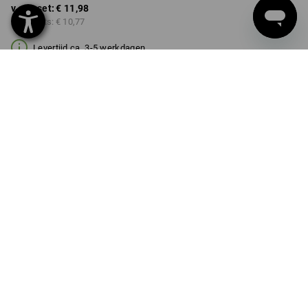
v.a. 1 set:
€ 11,98
v.a. 6 sets:
€ 10,77
Levertijd ca. 3-5 werkdagen
Kwantumkorting
v.a. 1 set
v.a. 6 sets
Besparingen:
Besparingen:
0
%/
set
10
%/
sets
set
PRODUKT INFO
BESCHRIJVING
DETAILS