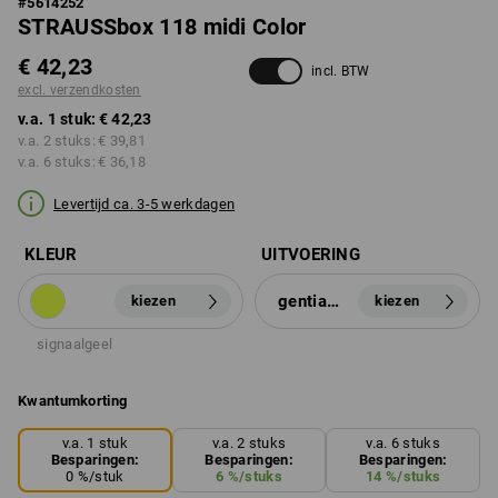
#
5614252
STRAUSSbox 118 midi Color
€ 42,23
incl. BTW
excl. verzendkosten
v.a. 1 stuk:
€ 42,23
v.a. 2 stuks:
€ 39,81
v.a. 6 stuks:
€ 36,18
Levertijd ca. 3-5 werkdagen
KLEUR
UITVOERING
gentiaanblauw
kiezen
kiezen
signaalgeel
Kwantumkorting
v.a. 1 stuk
v.a. 2 stuks
v.a. 6 stuks
Besparingen:
Besparingen:
Besparingen:
0
%/
stuk
6
%/
stuks
14
%/
stuks