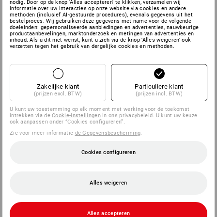
nodig. Door op de knop 'Alles accepteren' te klikken, verzamelen wij
informatie over uw interacties op onze website via cookies en andere
methoden (inclusief AI-gestuurde procedures), evenals gegevens uit het
Binnen het systeem kan elke box met elke willekeurige
bestelproces. Wij gebruiken deze gegevens met name voor de volgende
STRAUSSbox worden verbonden. Aan creativiteit en
doeleinden: gepersonaliseerde aanbiedingen en advertenties, nauwkeurige
individuele behoeften zijn hierbij vrijwel geen grenzen
productaanbevelingen, marktonderzoek en metingen van advertenties en
inhoud. Als u dit niet wenst, kunt u zich via de knop 'Alles weigeren' ook
gesteld.
verzetten tegen het gebruik van dergelijke cookies en methoden.
PAST
ALTIJD
Zakelijke klant
Particuliere klant
(prijzen excl. BTW)
(prijzen incl. BTW)
U kunt uw toestemming op elk moment met werking voor de toekomst
intrekken via de
Cookie-instellingen
in ons privacybeleid. U kunt uw keuze
ook aanpassen onder “Cookies configureren”.
Zie voor meer informatie
de Gegevensbescherming
.
Cookies configureren
Alles weigeren
Alles accepteren