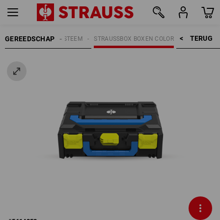
TERUG    >
GEREEDSCHAP
EN
STRAUSSBOX SYSTEEM
STRAUSSBOX BOXEN COLOR