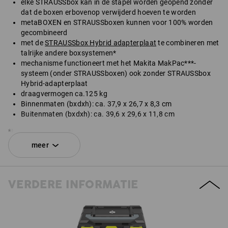
elke STRAUSSbox kan in de stapel worden geopend zonder
dat de boxen erbovenop verwijderd hoeven te worden
metaBOXEN en STRAUSSboxen kunnen voor 100% worden
gecombineerd
met de
STRAUSSbox Hybrid adapterplaat
te combineren met
talrijke andere boxsystemen*
mechanisme functioneert met het Makita MakPac***-
systeem (onder STRAUSSboxen) ook zonder STRAUSSbox
Hybrid-adapterplaat
draagvermogen ca.125 kg
Binnenmaten (bxdxh): ca. 37,9 x 26,7 x 8,3 cm
Buitenmaten (bxdxh): ca. 39,6 x 29,6 x 11,8 cm
*Niet inbegrepen in de leveringsomvang.
meer
Levering zonder inh
SET BESTAANDE UIT:
VERDERE INFORMATIE
1
x
STRAUSSbox 118 midi N
kleur: zwart