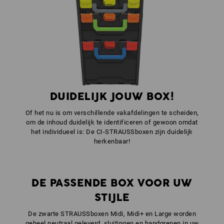
1
x
STRAUSSbox sluitingen
kleur: signaalgeel
1
x
STRAUSSbox frontgreep 118 + dekselgreep
kleur: gentiaanblauw
DUIDELIJK JOUW BOX!
Of het nu is om verschillende vakafdelingen te scheiden,
om de inhoud duidelijk te identificeren of gewoon omdat
het individueel is: De CI-STRAUSSboxen zijn duidelijk
herkenbaar!
DE PASSENDE BOX VOOR UW
STIJLE
De zwarte STRAUSSboxen Midi, Midi+ en Large worden
geheel neutraal geleverd, sluitingen en handgrepen in uw