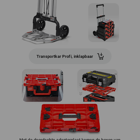
Transportkar Profi, inklapbaar
Met de doordachte adapterplaat komen de boxen van