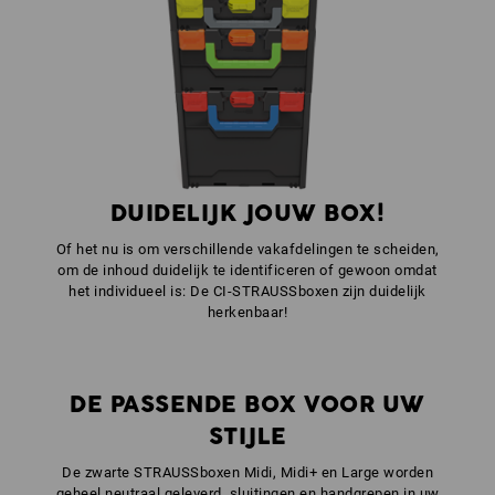
1
x
STRAUSSbox frontgreep uni + dekselgreep
kleur: antraciet
DUIDELIJK JOUW BOX!
Of het nu is om verschillende vakafdelingen te scheiden,
om de inhoud duidelijk te identificeren of gewoon omdat
het individueel is: De CI-STRAUSSboxen zijn duidelijk
herkenbaar!
DE PASSENDE BOX VOOR UW
STIJLE
De zwarte STRAUSSboxen Midi, Midi+ en Large worden
geheel neutraal geleverd, sluitingen en handgrepen in uw