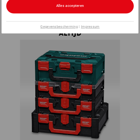
STRAUSSbox worden verbonden. Aan creativiteit en
Alles accepteren
individuele behoeften zijn hierbij vrijwel geen grenzen
gesteld.
PAST
Gegevensbescherming
|
Impressum
ALTIJD