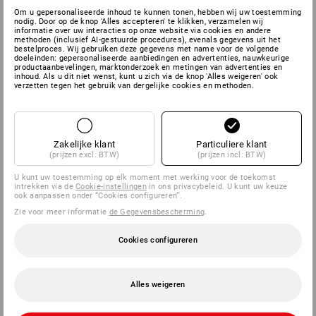
ALTIJD EEN GOEDE
Om u gepersonaliseerde inhoud te kunnen tonen, hebben wij uw toestemming
nodig. Door op de knop 'Alles accepteren' te klikken, verzamelen wij
VERBINDING
informatie over uw interacties op onze website via cookies en andere
methoden (inclusief AI-gestuurde procedures), evenals gegevens uit het
bestelproces. Wij gebruiken deze gegevens met name voor de volgende
doeleinden: gepersonaliseerde aanbiedingen en advertenties, nauwkeurige
productaanbevelingen, marktonderzoek en metingen van advertenties en
inhoud. Als u dit niet wenst, kunt u zich via de knop 'Alles weigeren' ook
verzetten tegen het gebruik van dergelijke cookies en methoden.
Zakelijke klant
Particuliere klant
(prijzen excl. BTW)
(prijzen incl. BTW)
U kunt uw toestemming op elk moment met werking voor de toekomst
intrekken via de
Cookie-instellingen
in ons privacybeleid. U kunt uw keuze
ook aanpassen onder “Cookies configureren”.
Zie voor meer informatie
de Gegevensbescherming
.
Cookies configureren
Alles weigeren
Binnen het systeem kan elke box met elke willekeurige