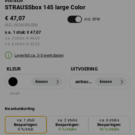
#
5614539
STRAUSSbox 145 large Color
€ 47,07
incl. BTW
excl. verzendkosten
v.a. 1 stuk:
€ 47,07
v.a. 2 stuks:
€ 44,65
v.a. 6 stuks:
€ 42,23
Levertijd ca. 3-5 werkdagen
KLEUR
UITVOERING
antraciet
kiezen
kiezen
zwart
Kwantumkorting
v.a. 1 stuk
v.a. 2 stuks
v.a. 6 stuks
Besparingen:
Besparingen:
Besparingen:
0
%/
stuk
5
%/
stuks
10
%/
stuks