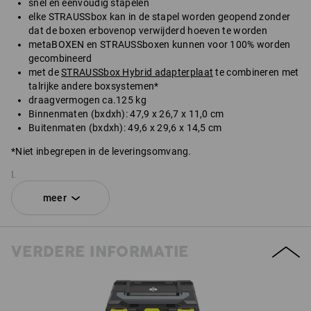
snel en eenvoudig stapelen
elke STRAUSSbox kan in de stapel worden geopend zonder
dat de boxen erbovenop verwijderd hoeven te worden
metaBOXEN en STRAUSSboxen kunnen voor 100% worden
gecombineerd
met de
STRAUSSbox Hybrid adapterplaat
te combineren met
talrijke andere boxsystemen*
draagvermogen ca.125 kg
Binnenmaten (bxdxh): 47,9 x 26,7 x 11,0 cm
Buitenmaten (bxdxh): 49,6 x 29,6 x 14,5 cm
*Niet inbegrepen in de leveringsomvang.
Levering zonder inhoud.
meer
SET BESTAANDE UIT:
1
x
STRAUSSbox 145 large N
VERDERE INFORMATIE
kleur: zwart
1
x
STRAUSSbox sluitingen
kleur: zwart