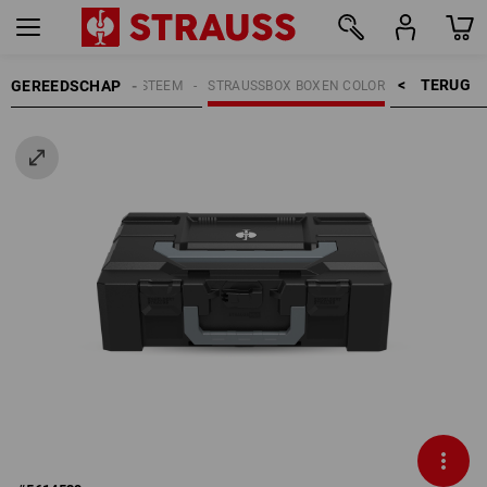
TERUG    >
GEREEDSCHAP
EN
STRAUSSBOX SYSTEEM
STRAUSSBOX BOXEN COLOR