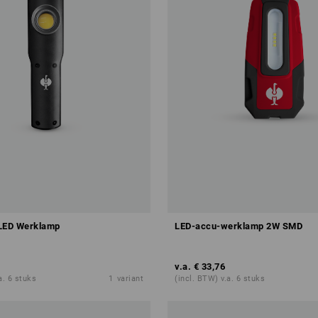
 LED Werklamp
LED-accu-werklamp 2W SMD
v.a.
€ 33,76
a. 6 stuks
1
variant
(incl. BTW) v.a. 6 stuks