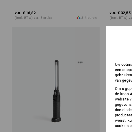
v.a.
€ 16,82
v.a.
€ 32,55
(incl. BTW) v.a. 5 stuks
3
kleuren
(incl. BTW) v.
Uw optima
een soepe
gebruiken
van gegev
Om u gepe
de knop '
website v
gegevens 
doeleinde
productaa
wenst, kun
cookies 