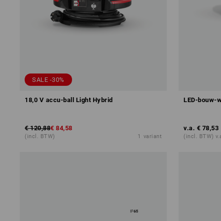
SALE -30%
18,0 V accu-ball Light Hybrid
LED-bouw-w
€ 120,88
€ 84,58
v.a.
€ 78,53
(incl. BTW)
1
variant
(incl. BTW) v.