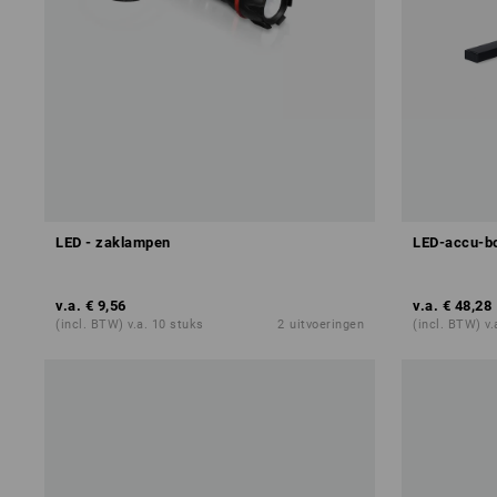
LED - zaklampen
LED-accu-b
v.a.
€ 9,56
v.a.
€ 48,28
(incl. BTW) v.a. 10 stuks
2
uitvoeringen
(incl. BTW) v.