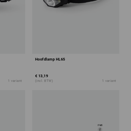
Hoofdlamp HL65
€ 13,19
1
variant
(incl. BTW)
1
variant