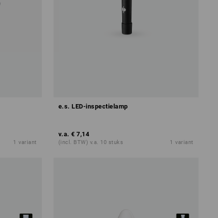
e.s. LED-inspectielamp
v.a.
€ 7,14
1
variant
(incl. BTW) v.a. 10 stuks
1
variant