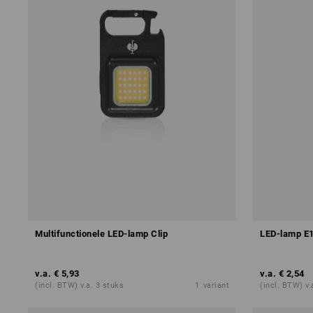
Multifunctionele LED-lamp Clip
LED-lamp E1
v.a.
€ 5,93
v.a.
€ 2,54
(incl. BTW) v.a. 3 stuks
1
variant
(incl. BTW) v.