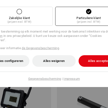
Zakelijke klant
Particuliere klant
(prijzen excl. BTW)
(prijzen incl. BTW)
aafzaklantaarn FL3+
Schijnwerper-statief
 toestemming op elk moment met werking voor de toekomst intrekken via 
en
in ons privacybeleid. U kunt uw keuze ook aanpassen onder “Cookies
v.a.
€ 48,28
ren”.
a. 10 stuks
1
variant
(incl. BTW) v.a. 4 stuks
meer informatie
de Gegevensbescherming
.
es configureren
Alles weigeren
Alles accepte
Gegevensbescherming
|
Impressum