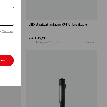
LED-staafzaklantaarn XPE Unbreakable
de
Cookie-
v.a.
€ 19,24
1
variant
(incl. BTW) v.a. 10 stuks
1
variant
ren