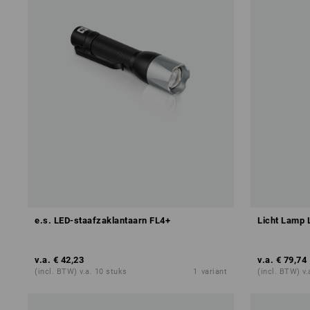
e.s. LED-staafzaklantaarn FL4+
Licht Lamp
v.a.
€ 42,23
v.a.
€ 79,74
(incl. BTW) v.a. 10 stuks
1
variant
(incl. BTW) v.