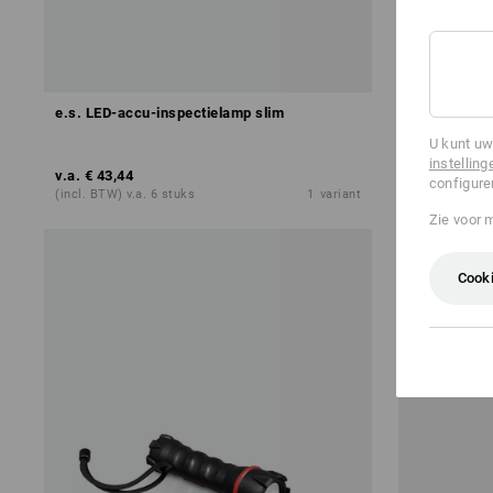
e.s. LED-accu-inspectielamp slim
e.s. LED-st
U kunt uw
instelling
v.a.
€ 43,44
v.a.
€ 31,34
configure
(incl. BTW) v.a. 6 stuks
1
variant
(incl. BTW) v.
Zie voor 
Cooki