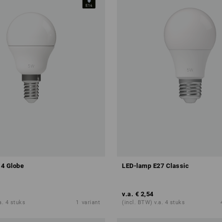
4 Globe
LED-lamp E27 Classic
v.a.
€ 2,54
a. 4 stuks
1
variant
(incl. BTW) v.a. 4 stuks