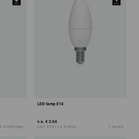
LED-lamp E14
v.a.
€ 2,54
4
uitvoeringen
(incl. BTW) v.a. 4 stuks
1
variant