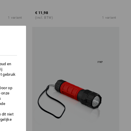
€ 11,98
1
variant
(incl. BTW)
1
variant
houd en
ij
t gebruik
Door op
p onze
s
nde
dit niet
gelijke