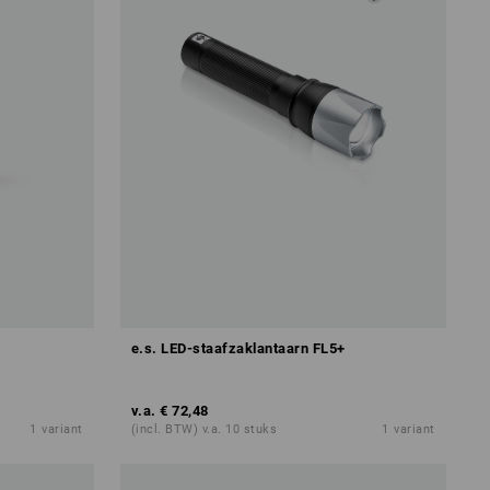
e.s. LED-staafzaklantaarn FL5+
v.a.
€ 72,48
1
variant
(incl. BTW) v.a. 10 stuks
1
variant