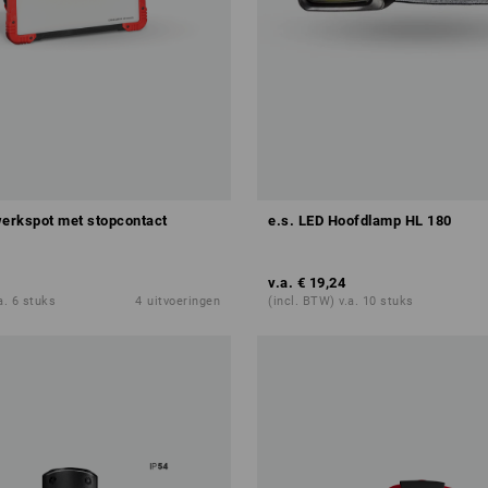
erkspot met stopcontact
e.s. LED Hoofdlamp HL 180
v.a.
€ 19,24
a. 6 stuks
4
uitvoeringen
(incl. BTW) v.a. 10 stuks