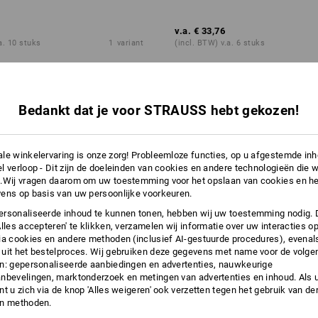
v.a.
€ 33,76
a. 10 stuks
1
variant
(incl. BTW) v.a. 6 stuks
Bedankt dat je voor STRAUSS hebt gekozen!
le winkelervaring is onze zorg! Probleemloze functies, op u afgestemde in
l verloop - Dit zijn de doeleinden van cookies en andere technologieën die w
.Wij vragen daarom om uw toestemming voor het opslaan van cookies en he
ens op basis van uw persoonlijke voorkeuren.
rsonaliseerde inhoud te kunnen tonen, hebben wij uw toestemming nodig. 
Alles accepteren' te klikken, verzamelen wij informatie over uw interacties o
ia cookies en andere methoden (inclusief AI-gestuurde procedures), evenal
uit het bestelproces. Wij gebruiken deze gegevens met name voor de volge
n: gepersonaliseerde aanbiedingen en advertenties, nauwkeurige
nbevelingen, marktonderzoek en metingen van advertenties en inhoud. Als u 
t u zich via de knop 'Alles weigeren' ook verzetten tegen het gebruik van der
en methoden.