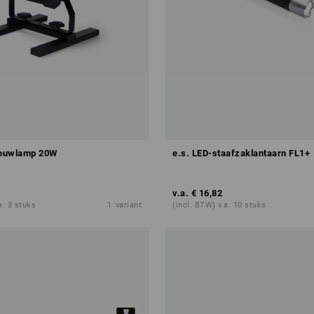
ouwlamp 20W
e.s. LED-staafzaklantaarn FL1+
v.a.
€ 16,82
a. 3 stuks
1
variant
(incl. BTW) v.a. 10 stuks