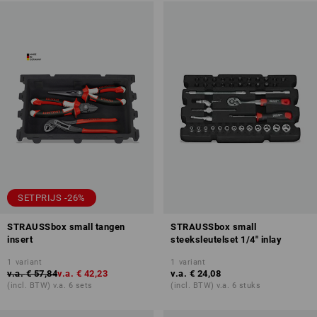
SETPRIJS -26%
STRAUSSbox small tangen
STRAUSSbox small
insert
steeksleutelset 1/4" inlay
1
variant
1
variant
v.a.
€ 57,84
v.a.
€ 42,23
v.a.
€ 24,08
(incl. BTW) v.a. 6 sets
(incl. BTW) v.a. 6 stuks