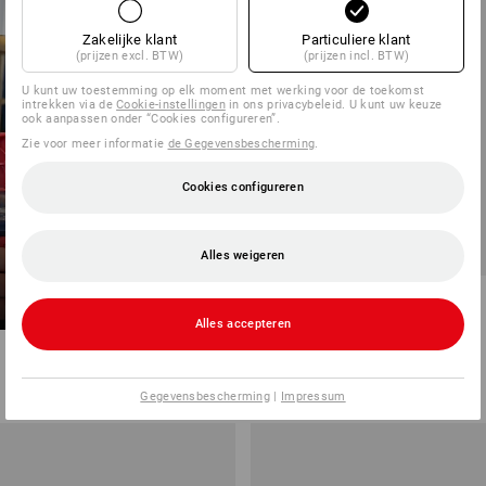
combinatie ca. 50 kg
Zakelijke klant
Particuliere klant
Stapelen, vastklikken, vervoeren
(prijzen excl. BTW)
(prijzen incl. BTW)
ALLE DOZEN
U kunt uw toestemming op elk moment met werking voor de toekomst
PERFECT ONDER
intrekken via de
Cookie-instellingen
in ons privacybeleid. U kunt uw keuze
CONTROLE
ook aanpassen onder “Cookies configureren”.
Zie voor meer informatie
de Gegevensbescherming
.
Cookies configureren
SETPRIJS -43%
Alles weigeren
STRAUSSbox small 3-C
schroevendraaier insert
Alles accepteren
1
variant
v.a.
€ 40,41
v.a.
€ 22,87
(incl. BTW) v.a. 6 sets
Gegevensbescherming
|
Impressum