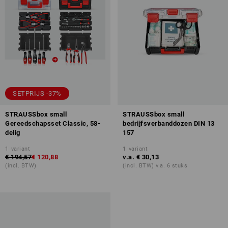
SETPRIJS -37%
STRAUSSbox small
STRAUSSbox small
Gereedschapsset Classic, 58-
bedrijfsverbanddozen DIN 13
delig
157
1
variant
1
variant
€ 194,57
€ 120,88
v.a.
€ 30,13
(incl. BTW)
(incl. BTW) v.a. 6 stuks