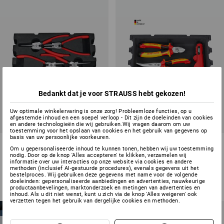
Bedankt dat je voor STRAUSS hebt gekozen!
Uw optimale winkelervaring is onze zorg! Probleemloze functies, op u
afgestemde inhoud en een soepel verloop - Dit zijn de doeleinden van cookies
SETPRIJS -30%
en andere technologieën die wij gebruiken.Wij vragen daarom om uw
toestemming voor het opslaan van cookies en het gebruik van gegevens op
basis van uw persoonlijke voorkeuren.
STRAUSSbox small inlay voor
STRAUSSbox small VDE-
Om u gepersonaliseerde inhoud te kunnen tonen, hebben wij uw toestemming
zekeringtangen
tangen insert
nodig. Door op de knop 'Alles accepteren' te klikken, verzamelen wij
informatie over uw interacties op onze website via cookies en andere
1
variant
1
variant
methoden (inclusief AI-gestuurde procedures), evenals gegevens uit het
bestelproces. Wij gebruiken deze gegevens met name voor de volgende
v.a.
€ 21,66
v.a.
€ 78,41
v.a.
€ 54,33
doeleinden: gepersonaliseerde aanbiedingen en advertenties, nauwkeurige
(incl. BTW) v.a. 6 stuks
(incl. BTW) v.a. 6 sets
productaanbevelingen, marktonderzoek en metingen van advertenties en
inhoud. Als u dit niet wenst, kunt u zich via de knop 'Alles weigeren' ook
verzetten tegen het gebruik van dergelijke cookies en methoden.
Draagvermogen in