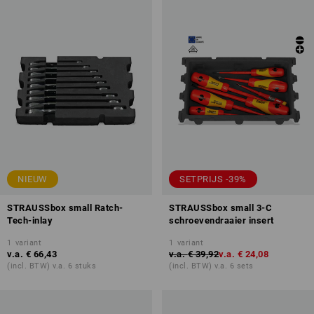
NIEUW
SETPRIJS -39%
STRAUSSbox small Ratch-
STRAUSSbox small 3-C
Tech-inlay
schroevendraaier insert
1
variant
1
variant
v.a.
€ 66,43
v.a.
€ 39,92
v.a.
€ 24,08
(incl. BTW) v.a. 6 stuks
(incl. BTW) v.a. 6 sets