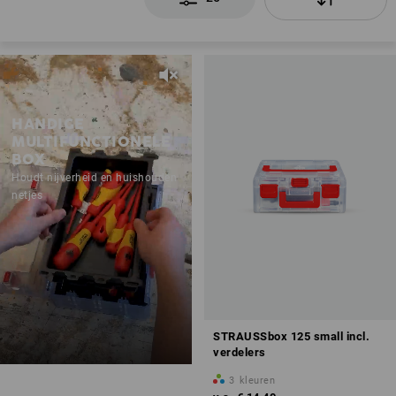
HANDIGE
MULTIFUNCTIONELE
BOX
Houdt nijverheid en huishouden
netjes
STRAUSSbox 125 small incl.
verdelers
3
kleuren