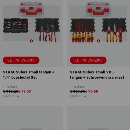
SETPRIJS -30%
SETPRIJS -29%
STRAUSSbox small tangen +
STRAUSSbox small VDE-
1/4" dopsleutel Set
tangen + schroevendraaierset
1
variant
1
variant
€ 113,26
€ 78,53
€ 137,56
€ 96,68
(incl. BTW)
(incl. BTW)