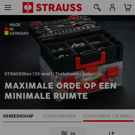
25
STRAUSSbox 125 small | Toebehoren | Sets
MAXIMALE ORDE OP EEN
MINIMALE RUIMTE
USSBOX SYSTEEM
GEREEDSCHAP
STRAUSSBOXEN
STRAUSSBOX 125 SMALL
25