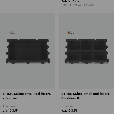
v.a.
€ 14,40
(incl. BTW) v.a. 6 stuks
STRAUSSbox small tool insert,
STRAUSSbox small tool insert,
solo-tray
6-vakken II
1
variant
1
variant
v.a.
€ 3,51
v.a.
€ 3,51