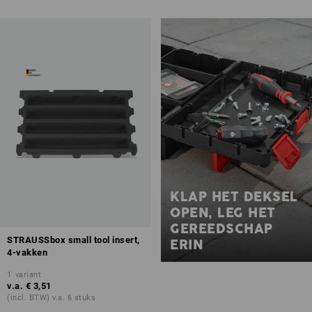
KLAP HET DEKSEL
OPEN, LEG HET
GEREEDSCHAP
STRAUSSbox small tool insert,
ERIN
4-vakken
1
variant
v.a.
€ 3,51
(incl. BTW) v.a. 6 stuks