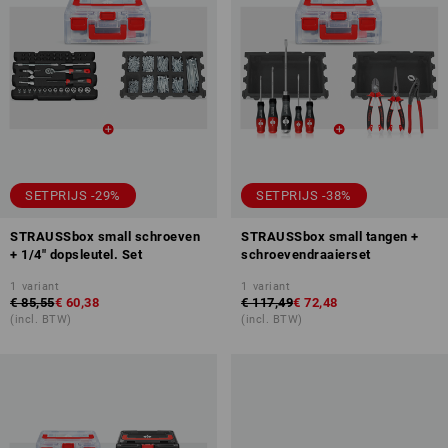
SETPRIJS -29%
SETPRIJS -38%
STRAUSSbox small schroeven
STRAUSSbox small tangen +
+ 1/4" dopsleutel. Set
schroevendraaierset
1
variant
1
variant
€ 85,55
€ 60,38
€ 117,49
€ 72,48
(incl. BTW)
(incl. BTW)