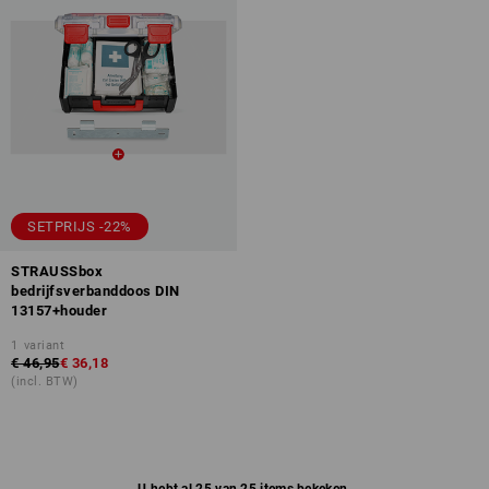
SETPRIJS -22%
STRAUSSbox
bedrijfsverbanddoos DIN
13157+houder
1
variant
€ 46,95
€ 36,18
(incl. BTW)