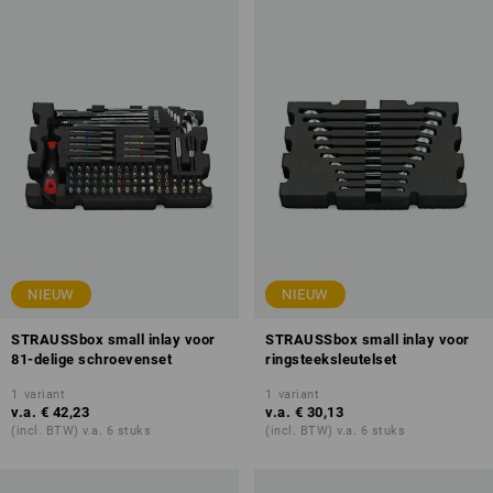
NIEUW
NIEUW
STRAUSSbox small inlay voor
STRAUSSbox small inlay voor
81-delige schroevenset
ringsteeksleutelset
1
variant
1
variant
v.a.
€ 42,23
v.a.
€ 30,13
(incl. BTW) v.a. 6 stuks
(incl. BTW) v.a. 6 stuks