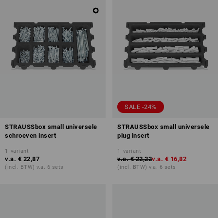
SALE -24%
STRAUSSbox small universele
STRAUSSbox small universele
schroeven insert
plug insert
1
variant
1
variant
v.a.
€ 22,87
v.a.
€ 22,22
v.a.
€ 16,82
(incl. BTW) v.a. 6 sets
(incl. BTW) v.a. 6 sets