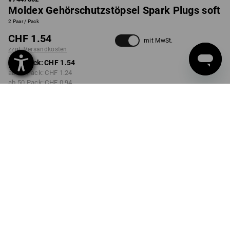
Moldex Gehörschutzstöpsel Spark Plugs soft
2 Paar / Pack
CHF 1.54
mit MwSt.
zzgl. Versandkosten
ab 1 Pack:
CHF 1.54
ab 10 Pack:
CHF 1.24
ab 50 Pack:
CHF 0.94
ab 100 Pack:
CHF 0.84
Lieferzeit ca. 3-5 Werktage
Mengenrabatt
ab 1 Pack
ab 10 Pack
ab 50 Pack
ab 100 Pack
Ersparnis:
Ersparnis:
Ersparnis:
Ersparnis:
0
%/
Pack
19
%/
Pack
39
%/
Pack
45
%/
Pack
Pack