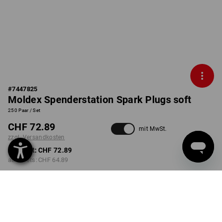
#
7447825
Moldex Spenderstation Spark Plugs soft
250 Paar / Set
CHF 72.89
mit MwSt.
zzgl. Versandkosten
ab 1 Set:
CHF 72.89
ab 8 Sets:
CHF 64.89
Lieferzeit ca. 3-5 Werktage
AUSFÜHRUNG
wählen