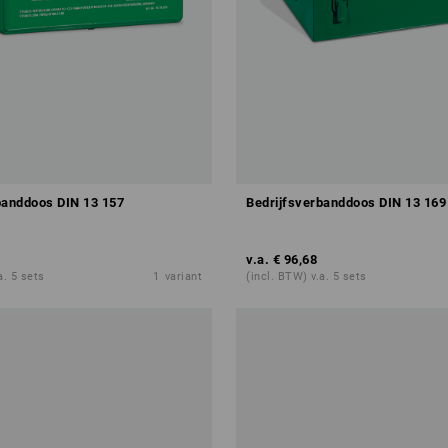
banddoos DIN 13 157
Bedrijfsverbanddoos DIN 13 169
v.a.
€ 96,68
a. 5 sets
1
variant
(incl. BTW) v.a. 5 sets