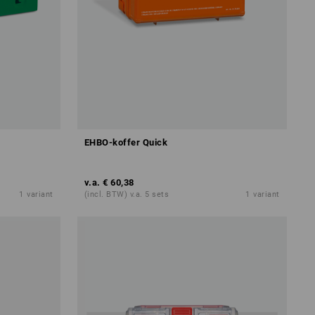
EHBO-koffer Quick
v.a.
€ 60,38
1
variant
(incl. BTW) v.a. 5 sets
1
variant