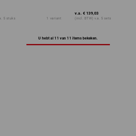
v.a.
€ 139,03
a. 5 stuks
1
variant
(incl. BTW) v.a. 5 sets
U hebt al 11 van 11 items bekeken.