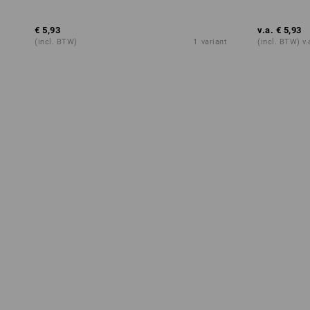
€ 5,93
v.a.
€ 5,93
(incl. BTW)
1
variant
(incl. BTW) v.