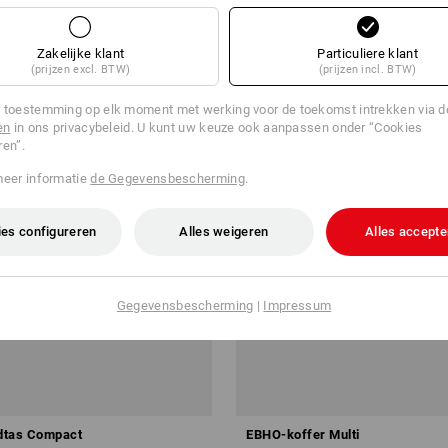
Zakelijke klant
Particuliere klant
(prijzen excl. BTW)
(prijzen incl. BTW)
 toestemming op elk moment met werking voor de toekomst intrekken via 
en
in ons privacybeleid. U kunt uw keuze ook aanpassen onder “Cookies
ren”.
meer informatie
de Gegevensbescherming
.
es configureren
Alles weigeren
Alles accepte
Gegevensbescherming
|
Impressum
dtas Compact
EBHO-koffer Multi