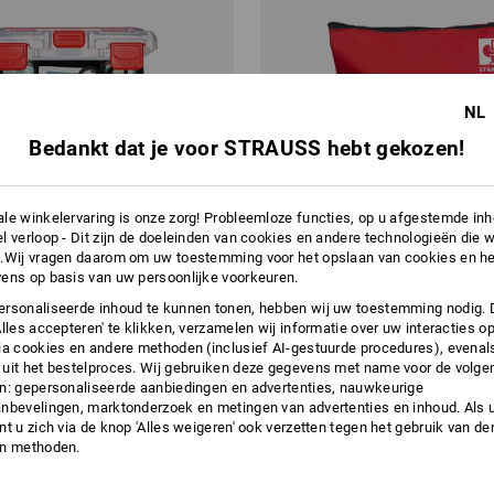
NL
Bedankt dat je voor STRAUSS hebt gekozen!
le winkelervaring is onze zorg! Probleemloze functies, op u afgestemde in
l verloop - Dit zijn de doeleinden van cookies en andere technologieën die w
.Wij vragen daarom om uw toestemming voor het opslaan van cookies en he
ens op basis van uw persoonlijke voorkeuren.
rsonaliseerde inhoud te kunnen tonen, hebben wij uw toestemming nodig. 
Alles accepteren' te klikken, verzamelen wij informatie over uw interacties o
ia cookies en andere methoden (inclusief AI-gestuurde procedures), evenal
 small bedrijfsverbanddozen
Bosbouwers EHBO-set
uit het bestelproces. Wij gebruiken deze gegevens met name voor de volge
n: gepersonaliseerde aanbiedingen en advertenties, nauwkeurige
nbevelingen, marktonderzoek en metingen van advertenties en inhoud. Als u 
v.a.
€ 8,35
t u zich via de knop 'Alles weigeren' ook verzetten tegen het gebruik van der
a. 6 stuks
1
variant
(incl. BTW) v.a. 2 sets
en methoden.