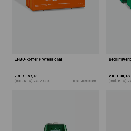
EHBO-koffer Professional
Bedrijfsver
v.a.
€ 157,18
v.a.
€ 30,13
(incl. BTW) v.a. 2 sets
6
uitvoeringen
(incl. BTW) v.