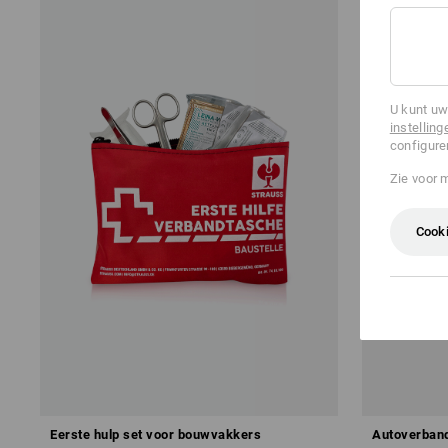
U kunt uw
instelling
configure
Zie voor 
Cooki
Eerste hulp set voor bouwvakkers
Autoverban