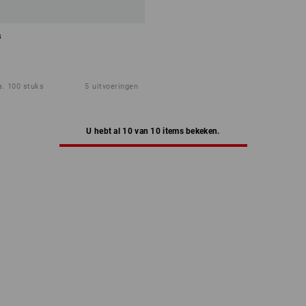
s
a. 100 stuks
5
uitvoeringen
U hebt al 10 van 10 items bekeken.