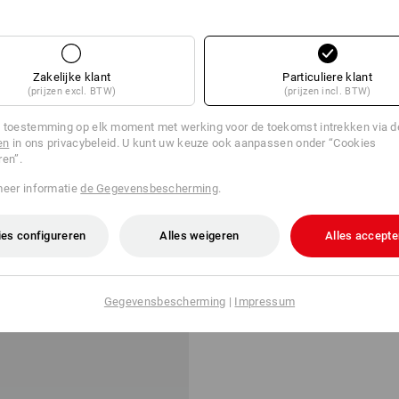
a. 6 stuks
1
variant
(incl. BTW) v.a. 6 stuks
Zakelijke klant
Particuliere klant
(prijzen excl. BTW)
(prijzen incl. BTW)
 toestemming op elk moment met werking voor de toekomst intrekken via 
en
in ons privacybeleid. U kunt uw keuze ook aanpassen onder “Cookies
ren”.
meer informatie
de Gegevensbescherming
.
es configureren
Alles weigeren
Alles accepte
Gegevensbescherming
|
Impressum