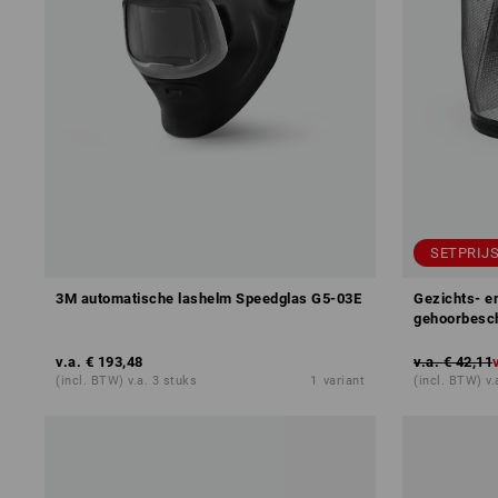
SETPRIJS
3M automatische lashelm Speedglas G5-03E
Gezichts- e
gehoorbesc
v.a.
€ 193,48
v.a.
€ 42,11
(incl. BTW) v.a. 3 stuks
1
variant
(incl. BTW) v.