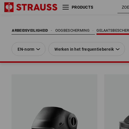
PRODUCTS
EN-norm
Werken in het frequentiebereik
ARBEIDSVEILIGHEID
OOGBESCHERMING
GELAATSBESCHE
EN-norm
Werken in het frequentiebereik