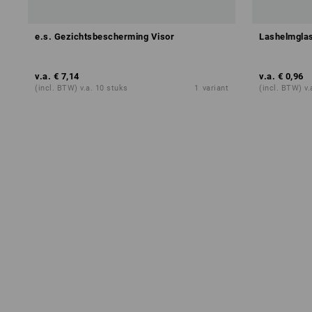
e.s. Gezichtsbescherming Visor
Lashelmgla
v.a.
€ 7,14
v.a.
€ 0,96
(incl. BTW) v.a. 10 stuks
1
variant
(incl. BTW) v.