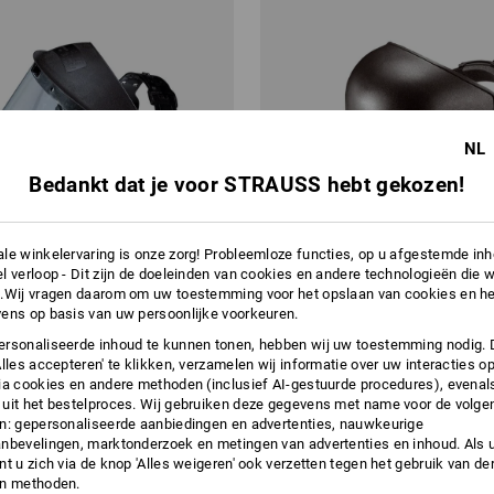
NL
Bedankt dat je voor STRAUSS hebt gekozen!
le winkelervaring is onze zorg! Probleemloze functies, op u afgestemde in
l verloop - Dit zijn de doeleinden van cookies en andere technologieën die w
.Wij vragen daarom om uw toestemming voor het opslaan van cookies en he
ens op basis van uw persoonlijke voorkeuren.
rsonaliseerde inhoud te kunnen tonen, hebben wij uw toestemming nodig. 
Alles accepteren' te klikken, verzamelen wij informatie over uw interacties o
ia cookies en andere methoden (inclusief AI-gestuurde procedures), evenal
uit het bestelproces. Wij gebruiken deze gegevens met name voor de volge
scherming
n: gepersonaliseerde aanbiedingen en advertenties, nauwkeurige
Lashelm
nbevelingen, marktonderzoek en metingen van advertenties en inhoud. Als u 
t u zich via de knop 'Alles weigeren' ook verzetten tegen het gebruik van der
en methoden.
v.a.
€ 26,50