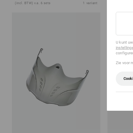
(incl. BTW) v.a. 6 sets
1
variant
(incl. BTW) v.
U kunt uw
instelling
configure
Zie voor 
Cooki