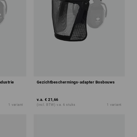
dustrie
Gezichtbeschermings-adapter Bosbouws
v.a.
€ 21,66
1
variant
(incl. BTW) v.a. 6 stuks
1
variant