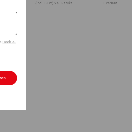
1
variant
(incl. BTW) v.a. 6 stuks
1
variant
de
Cookie-
ren