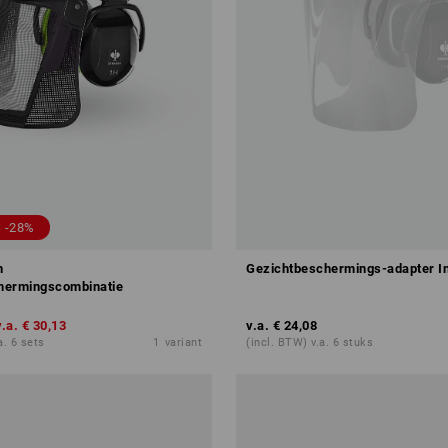
 -28%
n
Gezichtbeschermings-adapter In
hermingscombinatie
v.a.
€ 30,13
v.a.
€ 24,08
a. 6 sets
1
variant
(incl. BTW) v.a. 6 stuks