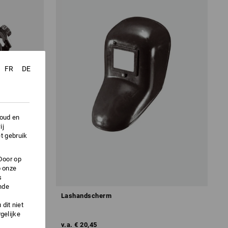
FR
DE
houd en
ij
t gebruik
Door op
p onze
s
nde
Lashandscherm
dit niet
gelijke
v.a.
€ 20,45