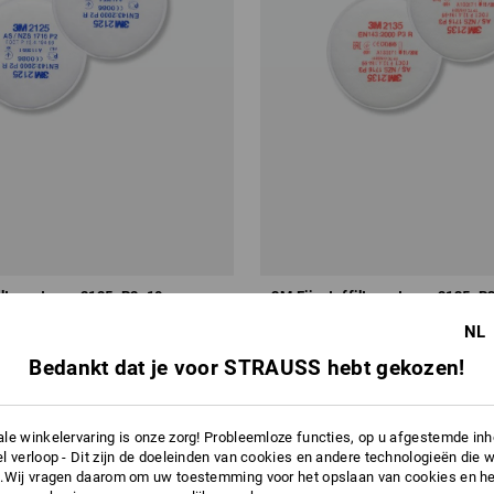
ilterpatroon 2125, P2, 10 paar
3M Fijnstoffilterpatroon 2135, P3
NL
v.a.
€ 91,84
Bedankt dat je voor STRAUSS hebt gekozen!
.a. 2 pakken
1
variant
(incl. BTW) v.a. 2 pakken
le winkelervaring is onze zorg! Probleemloze functies, op u afgestemde in
l verloop - Dit zijn de doeleinden van cookies en andere technologieën die w
.Wij vragen daarom om uw toestemming voor het opslaan van cookies en he