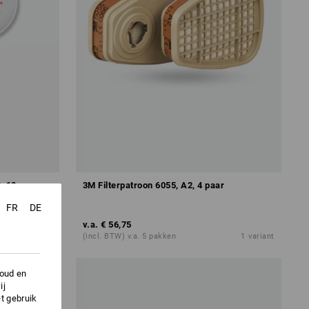
, 10 paar
3M Filterpatroon 6055, A2, 4 paar
FR
DE
v.a.
€ 56,75
1
variant
(incl. BTW) v.a. 5 pakken
1
variant
houd en
ij
t gebruik