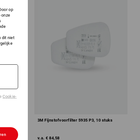
Door op
p onze
s
nde
dit niet
gelijke
de
Cookie-
3M Fijnstofvoorfilter 5935 P3, 10 stuks
ren
v.a.
€ 84,58