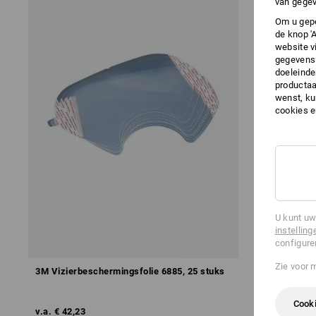
van gegev
Om u gepe
de knop '
website v
gegevens 
doeleinde
productaa
wenst, kun
cookies 
U kunt uw
instelling
configure
Zie voor 
3M Vizierbeschermingsfolie 6885, 25 stuks
3M Fijnstofv
Cooki
v.a.
€ 42,23
v.a.
€ 66,43