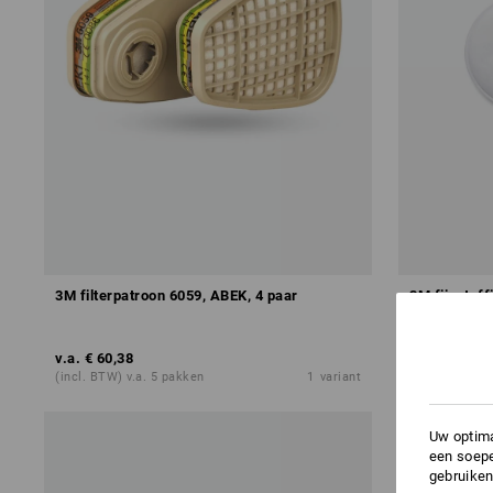
3M filterpatroon 6059, ABEK, 4 paar
3M fijnstoff
v.a.
€ 60,38
v.a.
€ 79,74
(incl. BTW) v.a. 5 pakken
1
variant
(incl. BTW) v
Uw optima
een soepe
gebruiken