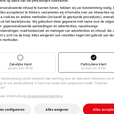
ens op basis van uw persoonlijke voorkeuren.
rsonaliseerde inhoud te kunnen tonen, hebben wij uw toestemming nodig. 
Alles accepteren' te klikken, verzamelen wij informatie over uw interacties o
ia cookies en andere methoden (inclusief AI-gestuurde procedures), evenal
uit het bestelproces. Wij gebruiken deze gegevens met name voor de volge
n: gepersonaliseerde aanbiedingen en advertenties, nauwkeurige
nbevelingen, marktonderzoek en metingen van advertenties en inhoud. Als u 
t u zich via de knop 'Alles weigeren' ook verzetten tegen het gebruik van der
en methoden.
Zakelijke klant
Particuliere klant
(prijzen excl. BTW)
(prijzen incl. BTW)
 toestemming op elk moment met werking voor de toekomst intrekken via 
en
in ons privacybeleid. U kunt uw keuze ook aanpassen onder “Cookies
ren”.
meer informatie
de Gegevensbescherming
.
oorfilter 5925 P2, 10 paar
3M Filterdeksel 501
es configureren
Alles weigeren
Alles accepte
v.a.
€ 4,72