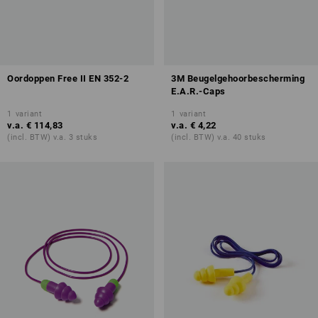
Oordoppen Free II EN 352-2
3M Beugelgehoorbescherming
E.A.R.-Caps
1
variant
1
variant
v.a.
€ 114,83
v.a.
€ 4,22
(incl. BTW) v.a. 3 stuks
(incl. BTW) v.a. 40 stuks