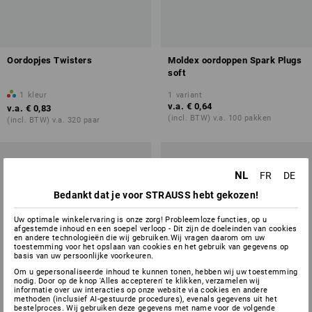
Oordopjes Twisters
Moldex oordoppen Spark Plugs
soft
1
kleur
1
variant
v.a.
€ 0,64
v.a.
€ 0,83
(incl. BTW) v.a. 100 pakken
(incl. BTW) v.a. 320 paar
NL
FR
DE
Bedankt dat je voor STRAUSS hebt gekozen!
Uw optimale winkelervaring is onze zorg! Probleemloze functies, op u
afgestemde inhoud en een soepel verloop - Dit zijn de doeleinden van cookies
en andere technologieën die wij gebruiken.Wij vragen daarom om uw
toestemming voor het opslaan van cookies en het gebruik van gegevens op
basis van uw persoonlijke voorkeuren.
Om u gepersonaliseerde inhoud te kunnen tonen, hebben wij uw toestemming
nodig. Door op de knop 'Alles accepteren' te klikken, verzamelen wij
informatie over uw interacties op onze website via cookies en andere
methoden (inclusief AI-gestuurde procedures), evenals gegevens uit het
bestelproces. Wij gebruiken deze gegevens met name voor de volgende