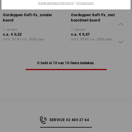
Gegevensbescherming
|
Impressum
Oordoppen Soft-Fx, zonder
Oordoppen Soft-Fx, met
koord
koordmet koord
1
variant
1
variant
v.a.
€ 0,22
v.a.
€ 0,47
(incl. BTW) v.a. 2000 paar
(incl. BTW) v.a. 2000 paar
U hebt al 10 van 10 items bekeken.
SERVICE 02 400 27 64