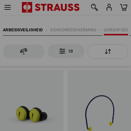
10
ARBEIDSVEILIGHEID
GEHOORBESCHERMING
OORDOPJES
10