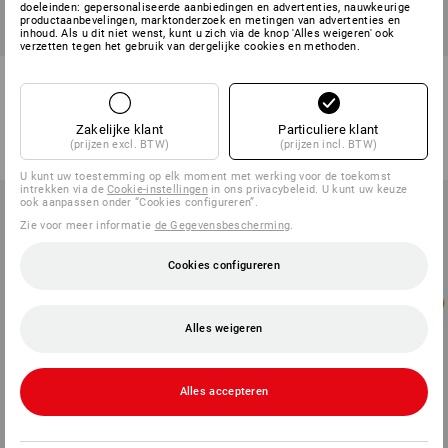
doeleinden: gepersonaliseerde aanbiedingen en advertenties, nauwkeurige
productaanbevelingen, marktonderzoek en metingen van advertenties en
inhoud. Als u dit niet wenst, kunt u zich via de knop 'Alles weigeren' ook
verzetten tegen het gebruik van dergelijke cookies en methoden.
Moldex Jazzband
Oordoppen E.A.R., CLASSIC I
1
variant
1
variant
v.a.
€ 6,40
v.a.
€ 0,21
Zakelijke klant
Particuliere klant
(incl. BTW) v.a. 80 stuks
(prijzen excl. BTW)
(incl. BTW) v.a. 2000 paar
(prijzen incl. BTW)
U kunt uw toestemming op elk moment met werking voor de toekomst
intrekken via de
Cookie-instellingen
in ons privacybeleid. U kunt uw keuze
ook aanpassen onder “Cookies configureren”.
Zie voor meer informatie
de Gegevensbescherming
.
Cookies configureren
Alles weigeren
Alles accepteren