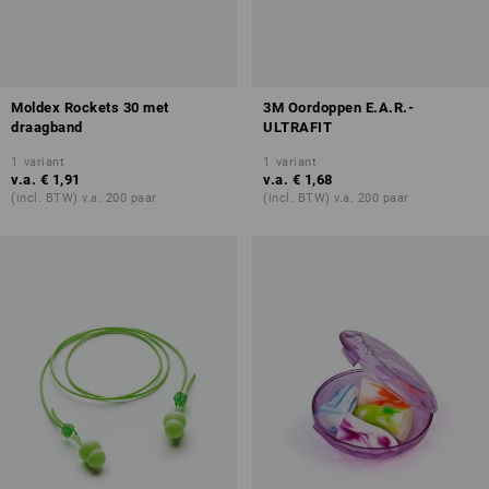
Moldex Rockets 30 met
3M Oordoppen E.A.R.-
draagband
ULTRAFIT
1
variant
1
variant
v.a.
€ 1,91
v.a.
€ 1,68
(incl. BTW) v.a. 200 paar
(incl. BTW) v.a. 200 paar